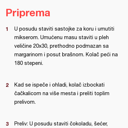
Priprema
U posudu staviti sastojke za koru i umutiti
mikserom. Umućenu masu staviti u pleh
veličine 20x30, prethodno podmazan sa
margarinom i posut brašnom. Kolač peći na
180 stepeni.
Kad se ispeče i ohladi, kolač izbockati
čačkalicom na više mesta i preliti toplim
prelivom.
Preliv: U posudu staviti čokoladu, šećer,