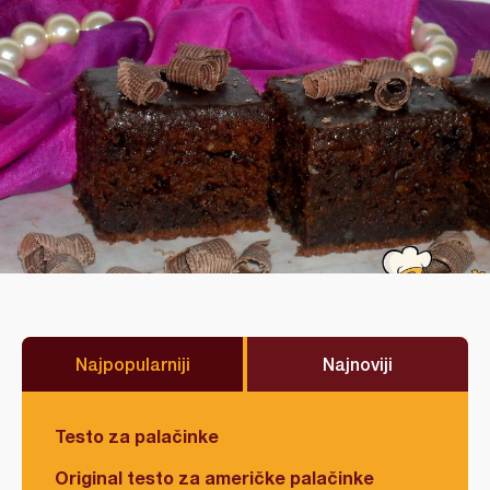
Najpopularniji
Najnoviji
Testo za palačinke
Original testo za američke palačinke