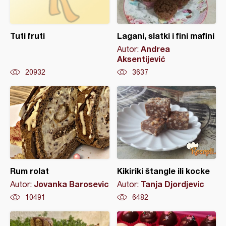
Tuti fruti
Lagani, slatki i fini mafini
Andrea
Autor:
Aksentijević
20932
3637
Rum rolat
Kikiriki štangle ili kocke
Jovanka Barosevic
Tanja Djordjevic
Autor:
Autor:
10491
6482