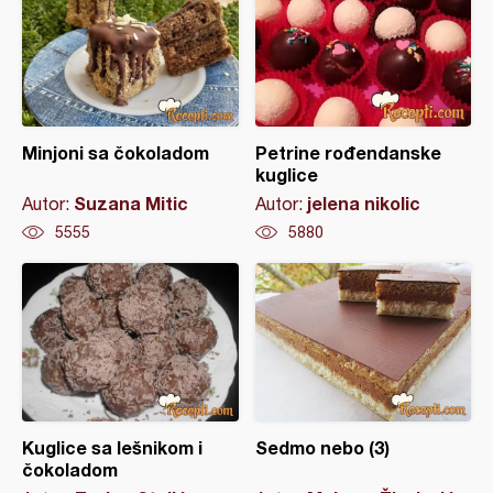
Minjoni sa čokoladom
Petrine rođendanske
kuglice
Suzana Mitic
jelena nikolic
Autor:
Autor:
5555
5880
Kuglice sa lešnikom i
Sedmo nebo (3)
čokoladom