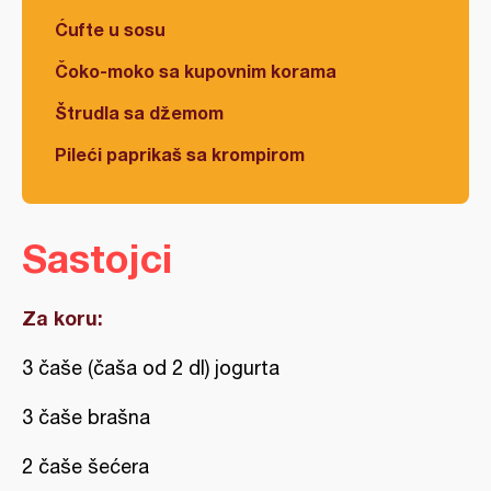
Ćufte u sosu
Čoko-moko sa kupovnim korama
Štrudla sa džemom
Pileći paprikaš sa krompirom
Sastojci
Za koru:
3 čaše (čaša od 2 dl) jogurta
3 čaše brašna
2 čaše šećera