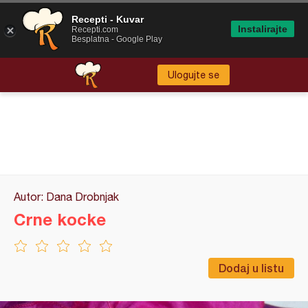
Recepti - Kuvar
Instalirajte
Recepti.com
Besplatna - Google Play
Ulogujte se
Autor: Dana Drobnjak
Crne kocke
Dodaj u listu