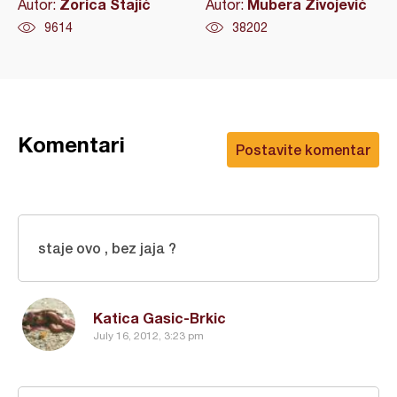
Zorica Stajić
Mubera Živojević
Autor:
Autor:
9614
38202
Komentari
Postavite komentar
staje ovo , bez jaja ?
Katica Gasic-Brkic
July 16, 2012, 3:23 pm