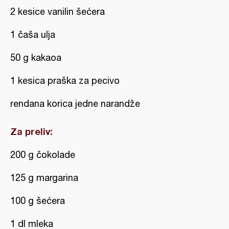
2 kesice vanilin šećera
1 čaša ulja
50 g kakaoa
1 kesica praška za pecivo
rendana korica jedne narandže
Za preliv:
200 g čokolade
125 g margarina
100 g šećera
1 dl mleka