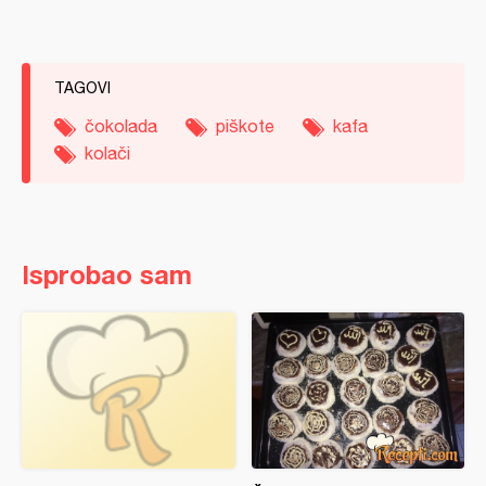
TAGOVI
čokolada
piškote
kafa
kolači
Isprobao sam