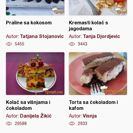
Praline sa kokosom
Kremasti kolač s
jagodama
Tatjana Stojanovic
Tanja Djordjevic
Autor:
Autor:
5455
3443
Kolač sa višnjama i
Torta sa čokoladom i
čokoladom
kafom
Danijela Žikić
Visnja
Autor:
Autor:
29588
2933