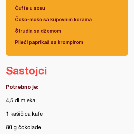
Ćufte u sosu
Čoko-moko sa kupovnim korama
Štrudla sa džemom
Pileći paprikaš sa krompirom
Sastojci
Potrebno je:
4,5 dl mleka
1 kašičica kafe
80 g čokolade