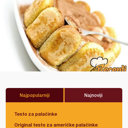
Najpopularniji
Najnoviji
Testo za palačinke
Original testo za američke palačinke