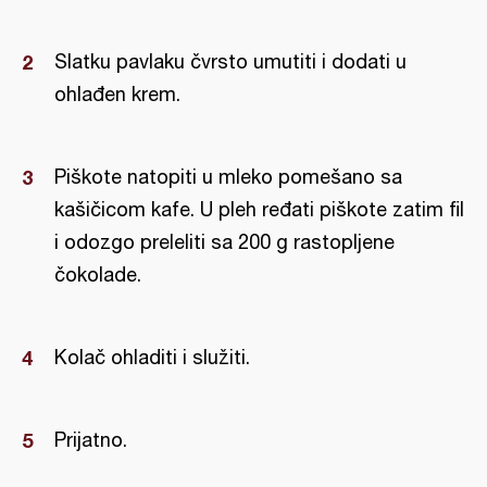
Slatku pavlaku čvrsto umutiti i dodati u
ohlađen krem.
Piškote natopiti u mleko pomešano sa
kašičicom kafe. U pleh ređati piškote zatim fil
i odozgo preleliti sa 200 g rastopljene
čokolade.
Kolač ohladiti i služiti.
Prijatno.