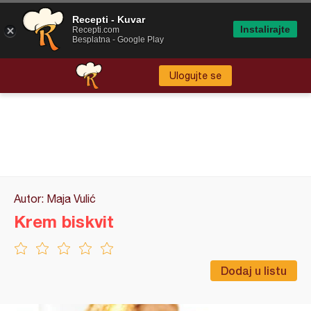
Recepti - Kuvar
Instalirajte
Recepti.com
Besplatna - Google Play
Ulogujte se
Autor: Maja Vulić
Krem biskvit
Dodaj u listu