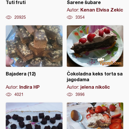
Tuti fruti
Šarene šubare
Kenan Elvisa Zekic
Autor:
20925
3354
Bajadera (12)
Čokoladna keks torta sa
jagodama
Indira HP
jelena nikolic
Autor:
Autor:
4021
3996