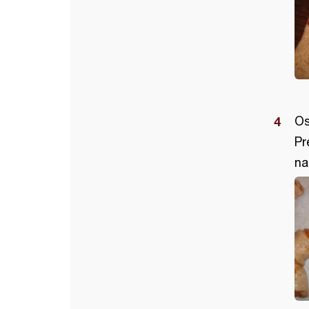
Os
Pr
na