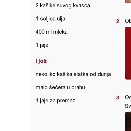
2 kašike suvog kvasca
1 šoljica ulja
Ob
400 ml mleka
1 jaje
I još:
nekoliko kašika slatka od dunja
malo šećera u prahu
Od
1 jaje za premaz
Sv