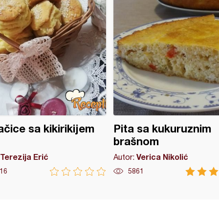
čice sa kikirikijem
Pita sa kukuruznim
brašnom
Terezija Erić
Verica Nikolić
Autor:
16
5861