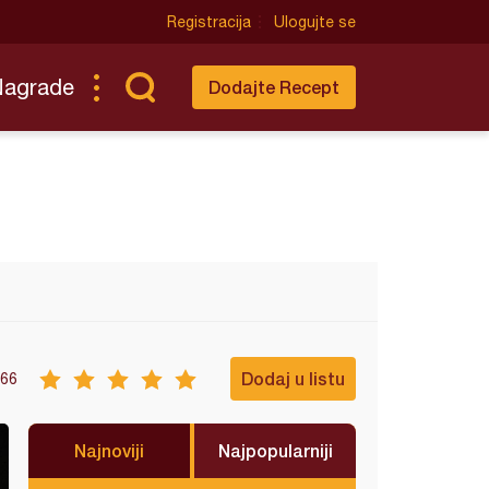
Registracija
Ulogujte se
Nagrade
Dodajte Recept
Dodaj u listu
66
Najnoviji
Najpopularniji