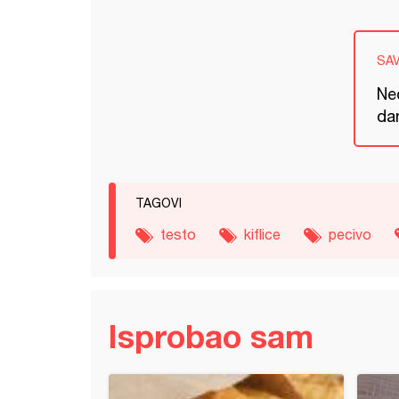
SA
Neo
dan
TAGOVI
testo
kiflice
pecivo
Isprobao sam
n pogača