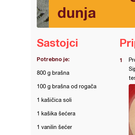
dunja
Sastojci
Pr
Potrebno je:
Pr
Si
800 g brašna
te
100 g brašna od rogača
1 kašičica soli
1 kašika šećera
1 vanilin šećer