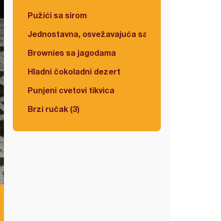
Pužići sa sirom
Jednostavna, osvežavajuća salata
Brownies sa jagodama
Hladni čokoladni dezert
Punjeni cvetovi tikvica
Brzi ručak (3)