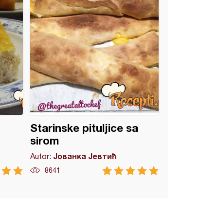
Starinske pituljice sa
sirom
Јованка Јевтић
Autor:
8641