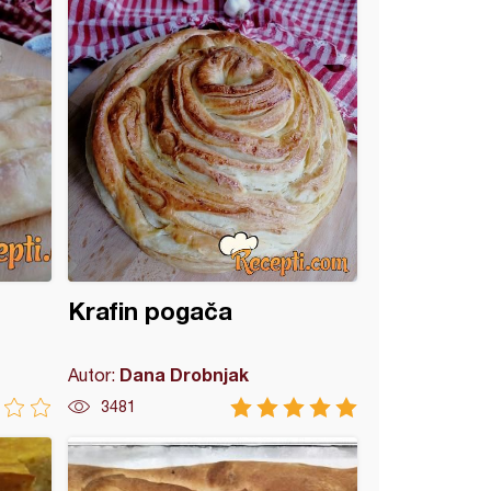
Krafin pogača
Dana Drobnjak
Autor:
3481