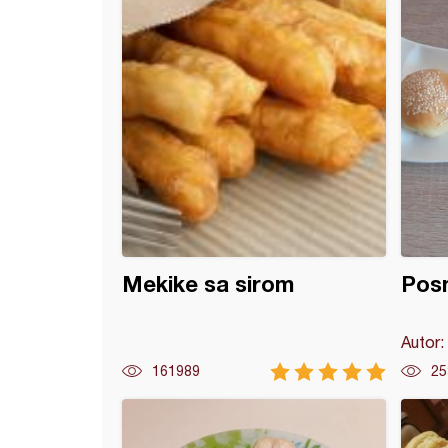
Mekike sa sirom
Pos
Autor:
161989
25
ske pituljice sa sirom