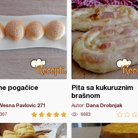
ne pogačice
Pita sa kukuruznim
brašnom
Vesna Pavlovic 271
Dana Drobnjak
Autor:
307
6683