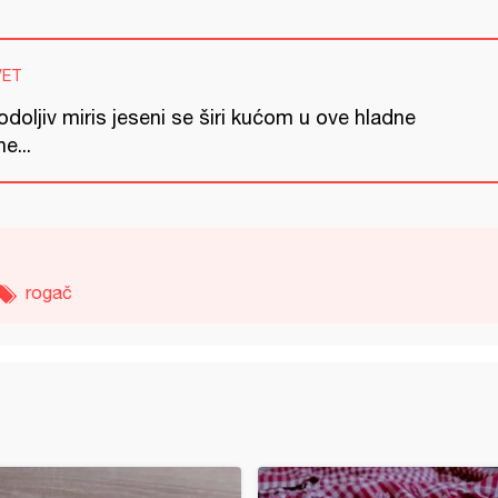
VET
doljiv miris jeseni se širi kućom u ove hladne
e...
rogač