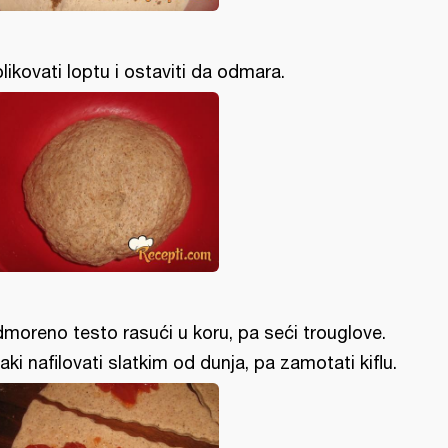
likovati loptu i ostaviti da odmara.
moreno testo rasući u koru, pa seći trouglove.
aki nafilovati slatkim od dunja, pa zamotati kiflu.