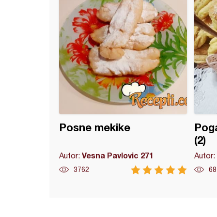
Posne mekike
Poga
(2)
Vesna Pavlovic 271
Autor:
Autor:
3762
68