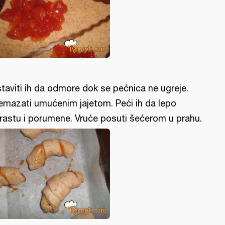
taviti ih da odmore dok se pećnica ne ugreje.
emazati umućenim jajetom. Peći ih da lepo
rastu i porumene. Vruće posuti šećerom u prahu.