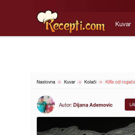
Kuvar
Naslovna
Kuvar
Kolači
Kifle od rogač
Dijana Ademovic
Autor:
LA