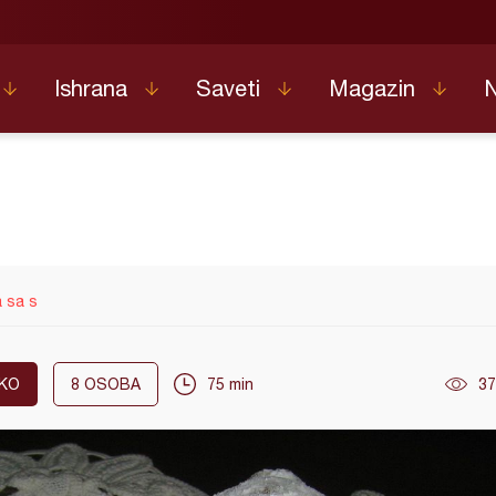
Ishrana
Saveti
Magazin
a sa s
KO
8
OSOBA
75 min
37