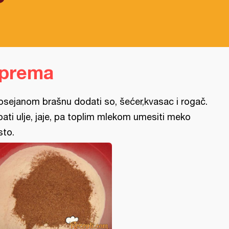
iprema
osejanom brašnu dodati so, šećer,kvasac i rogač.
pati ulje, jaje, pa toplim mlekom umesiti meko
sto.