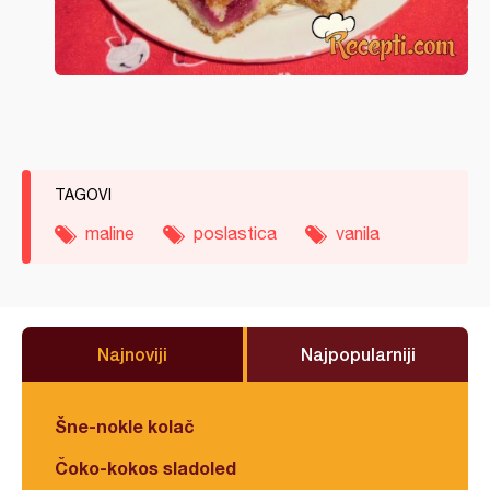
TAGOVI
maline
poslastica
vanila
Najnoviji
Najpopularniji
Šne-nokle kolač
Čoko-kokos sladoled