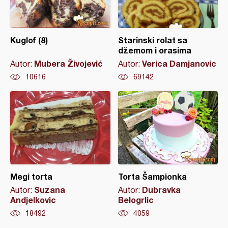
Kuglof (8)
Starinski rolat sa
džemom i orasima
Mubera Živojević
Verica Damjanovic
Autor:
Autor:
10616
69142
Megi torta
Torta Šampionka
Suzana
Dubravka
Autor:
Autor:
Andjelkovic
Belogrlic
18492
4059