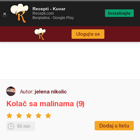
Recepti - Kuvar
Instalirajte
Recepti.com
Besplatna - Google Play
Ulogujte se
jelena nikolic
Autor:
Kolač sa malinama (9)
Dodaj u listu
60 min