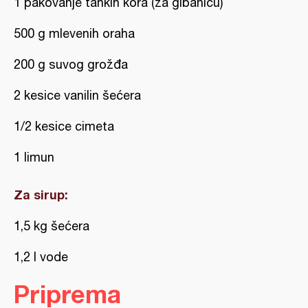
1 pakovanje tankih kora (za gibanicu)
500 g mlevenih oraha
200 g suvog grožđa
2 kesice vanilin šećera
1/2 kesice cimeta
1 limun
Za sirup:
1,5 kg šećera
1,2 l vode
Priprema