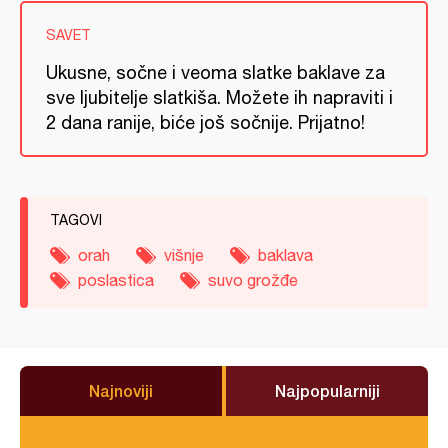
SAVET
Ukusne, sočne i veoma slatke baklave za
sve ljubitelje slatkiša. Možete ih napraviti i
2 dana ranije, biće još sočnije. Prijatno!
TAGOVI
orah
višnje
baklava
poslastica
suvo grožđe
Najnoviji
Najpopularniji