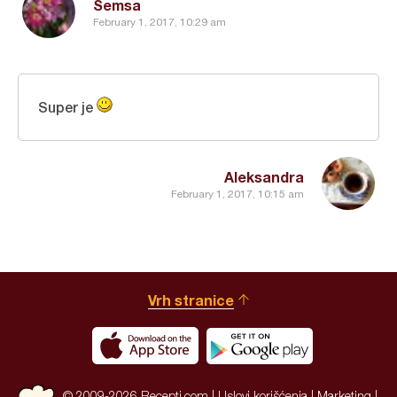
Semsa
February 1, 2017, 10:29 am
Super je
Aleksandra
February 1, 2017, 10:15 am
Vrh stranice
© 2009-2026 Recepti.com |
Uslovi korišćenja
|
Marketing
|