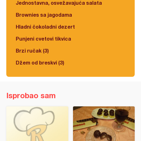
Jednostavna, osvežavajuća salata
Brownies sa jagodama
Hladni čokoladni dezert
Punjeni cvetovi tikvica
Brzi ručak (3)
Džem od breskvi (3)
Isprobao sam