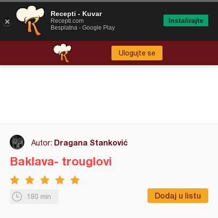
Recepti - Kuvar
Instalirajte
Recepti.com
Besplatna - Google Play
Ulogujte se
Dragana Stanković
Autor:
Baklava- trouglovi
Dodaj u listu
180 min