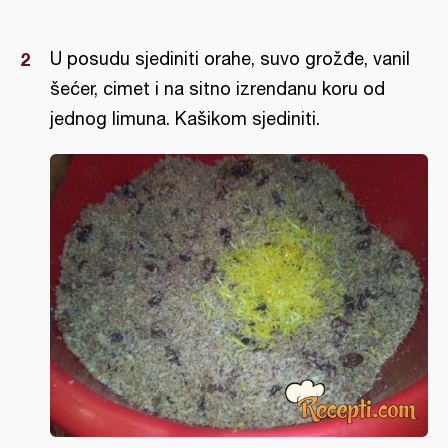
U posudu sjediniti orahe, suvo grožđe, vanil
šećer, cimet i na sitno izrendanu koru od
jednog limuna. Kašikom sjediniti.