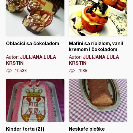
Oblačići sa čokoladom
Mafini sa ribizlom, vanil
kremom i čokoladom
JULIJANA LULA
JULIJANA LULA
Autor:
Autor:
KRSTIN
KRSTIN
10538
7985
Kinder torta (21)
Neskafe ploške