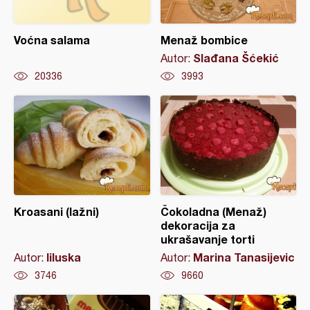
Voćna salama
Menaž bombice
Slađana Šćekić
Autor:
20336
3993
Kroasani (lažni)
Čokoladna (Menaž)
dekoracija za
ukrašavanje torti
liluska
Marina Tanasijevic
Autor:
Autor:
3746
9660