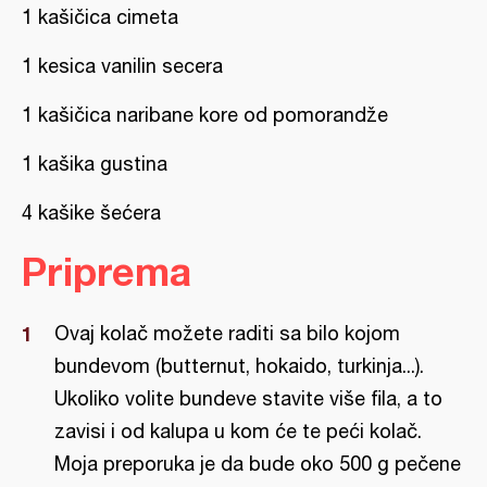
1 kašičica cimeta
1 kesica vanilin secera
1 kašičica naribane kore od pomorandže
1 kašika gustina
4 kašike šećera
Priprema
Ovaj kolač možete raditi sa bilo kojom
bundevom (butternut, hokaido, turkinja...).
Ukoliko volite bundeve stavite više fila, a to
zavisi i od kalupa u kom će te peći kolač.
Moja preporuka je da bude oko 500 g pečene