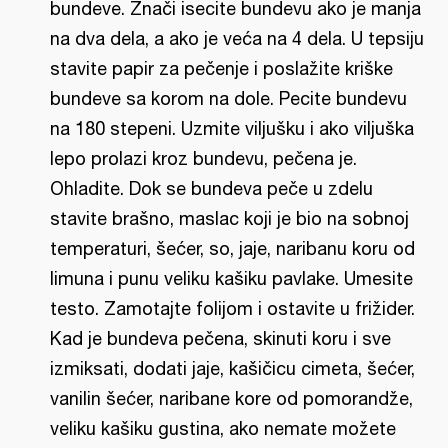
bundeve. Znači isecite bundevu ako je manja
na dva dela, a ako je veća na 4 dela. U tepsiju
stavite papir za pečenje i poslažite kriške
bundeve sa korom na dole. Pecite bundevu
na 180 stepeni. Uzmite viljušku i ako viljuška
lepo prolazi kroz bundevu, pečena je.
Ohladite. Dok se bundeva peče u zdelu
stavite brašno, maslac koji je bio na sobnoj
temperaturi, šećer, so, jaje, naribanu koru od
limuna i punu veliku kašiku pavlake. Umesite
testo. Zamotajte folijom i ostavite u frižider.
Kad je bundeva pečena, skinuti koru i sve
izmiksati, dodati jaje, kašičicu cimeta, šećer,
vanilin šećer, naribane kore od pomorandže,
veliku kašiku gustina, ako nemate možete