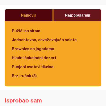
Najnoviji
Najpopularniji
Pužići sa sirom
Jednostavna, osvežavajuća salata
Brownies sa jagodama
Hladni čokoladni dezert
Punjeni cvetovi tikvica
Brzi ručak (3)
Isprobao sam