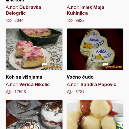
Dubravka
Imlek Moja
Autor:
Autor:
Belogrlic
Kuhinjica
6344
9822
Koh sa višnjama
Voćno čudo
Verica Nikolić
Sandra Popović
Autor:
Autor:
17506
6737