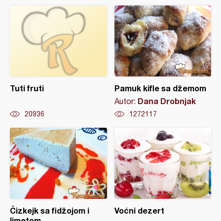
Tuti fruti
Pamuk kifle sa džemom
Dana Drobnjak
Autor:
20936
1272117
Čizkejk sa fidžojom i
Voćni dezert
limetom