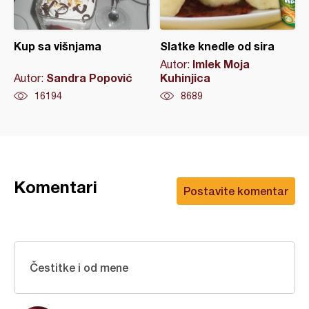
Kup sa višnjama
Slatke knedle od sira
Imlek Moja
Autor:
Sandra Popović
Kuhinjica
Autor:
16194
8689
Komentari
Postavite komentar
Čestitke i od mene