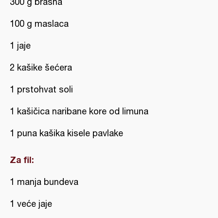
300 g brašna
100 g maslaca
1 jaje
2 kašike šećera
1 prstohvat soli
1 kašičica naribane kore od limuna
1 puna kašika kisele pavlake
Za fil:
1 manja bundeva
1 veće jaje