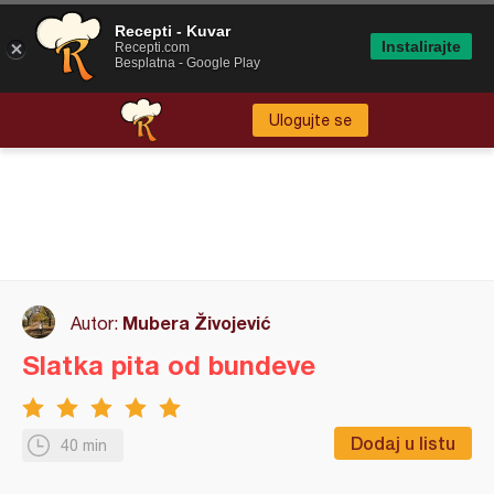
Recepti - Kuvar
Instalirajte
Recepti.com
Besplatna - Google Play
Ulogujte se
Mubera Živojević
Autor:
Slatka pita od bundeve
Dodaj u listu
40 min