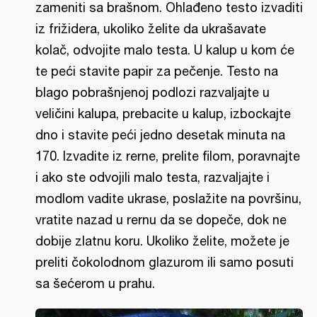
zameniti sa brašnom. Ohlađeno testo izvaditi
iz frižidera, ukoliko želite da ukrašavate
kolač, odvojite malo testa. U kalup u kom će
te peći stavite papir za pečenje. Testo na
blago pobrašnjenoj podlozi razvaljajte u
veličini kalupa, prebacite u kalup, izbockajte
dno i stavite peći jedno desetak minuta na
170. Izvadite iz rerne, prelite filom, poravnajte
i ako ste odvojili malo testa, razvaljajte i
modlom vadite ukrase, poslažite na površinu,
vratite nazad u rernu da se dopeče, dok ne
dobije zlatnu koru. Ukoliko želite, možete je
preliti čokolodnom glazurom ili samo posuti
sa šećerom u prahu.