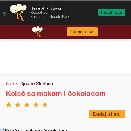
Recepti - Kuvar
Instalirajte
Recepti.com
Besplatna - Google Play
Ulogujte se
Autor: Djokoc Slađana
Kolač sa makom i čokoladom
Dodaj u listu