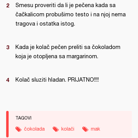
Smesu proveriti da li je pečena kada sa
čačkalicom probušimo testo i na njoj nema
tragova i ostatka istog.
Kada je kolač pečen preliti sa čokoladom
koja je otopljena sa margarinom.
Kolač sluziti hladan. PRIJATNO!!!!
TAGOVI
čokolada
kolači
mak