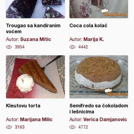
Trougao sa kandiranim
Coca cola kolač
voćem
Suzana Mitic
Marija K.
Autor:
Autor:
3954
4442
Kleutovu torta
Semifredo sa čokoladom
i lešnicima
Marijana Milic
Verica Damjanovic
Autor:
Autor:
3163
4772