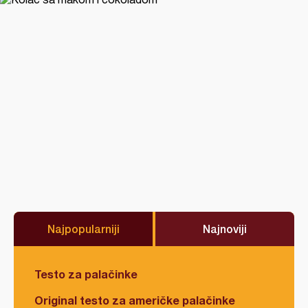
Najpopularniji
Najnoviji
Testo za palačinke
Original testo za američke palačinke