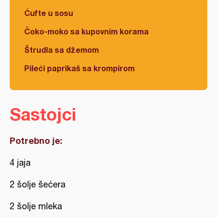
Ćufte u sosu
Čoko-moko sa kupovnim korama
Štrudla sa džemom
Pileći paprikaš sa krompirom
Sastojci
Potrebno je:
4 jaja
2 šolje šećera
2 šolje mleka