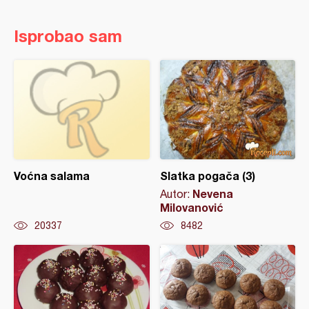
Isprobao sam
Voćna salama
Slatka pogača (3)
Nevena
Autor:
Milovanović
20337
8482