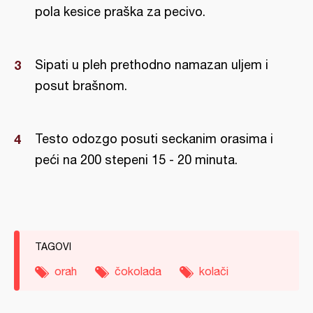
pola kesice praška za pecivo.
Sipati u pleh prethodno namazan uljem i
posut brašnom.
Testo odozgo posuti seckanim orasima i
peći na 200 stepeni 15 - 20 minuta.
TAGOVI
orah
čokolada
kolači