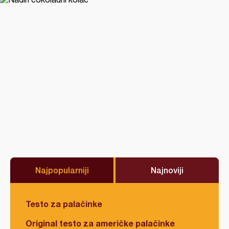
Najpopularniji
Najnoviji
Testo za palačinke
Original testo za američke palačinke