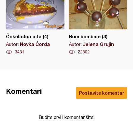
Čokoladna pita (4)
Rum bombice (3)
Novka Ćorda
Jelena Grujin
Autor:
Autor:
3481
22802
Komentari
Postavite komentar
Budite prvi i komentarišite!