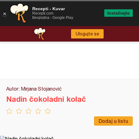
Recepti - Kuvar
Instalirajte
Recepti.com
Besplatna - Google Play
Ulogujte se
Autor: Mirjana Stojanović
Nadin čokoladni kolač
Dodaj u listu