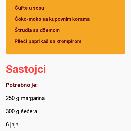
Ćufte u sosu
Čoko-moko sa kupovnim korama
Štrudla sa džemom
Pileći paprikaš sa krompirom
Sastojci
Potrebno je:
250 g margarina
300 g šećera
6 jaja