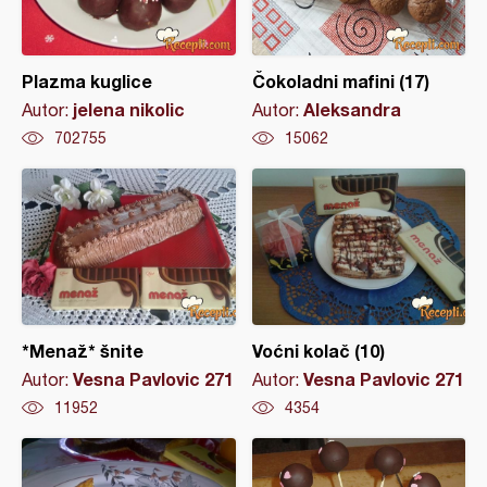
Plazma kuglice
Čokoladni mafini (17)
jelena nikolic
Aleksandra
Autor:
Autor:
702755
15062
*Menaž* šnite
Voćni kolač (10)
Vesna Pavlovic 271
Vesna Pavlovic 271
Autor:
Autor:
11952
4354