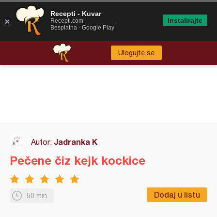
Recepti - Kuvar
Instalirajte
Recepti.com
Besplatna - Google Play
Ulogujte se
Jadranka K
Autor:
Pečene čiz kejk kockice
Dodaj u listu
50 min