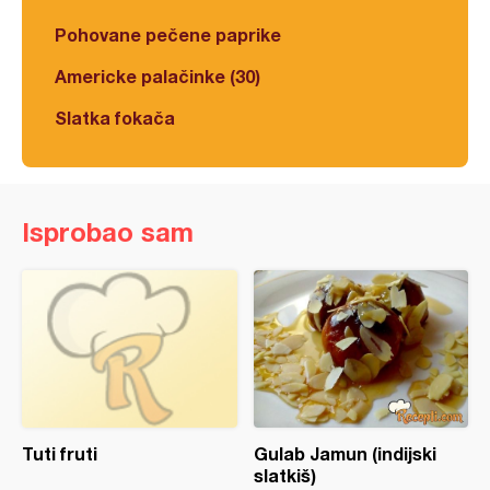
Pohovane pečene paprike
Americke palačinke (30)
Slatka fokača
Isprobao sam
Tuti fruti
Gulab Jamun (indijski
slatkiš)