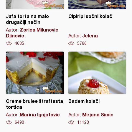
Jafa torta na malo
Cipiripi sočni kolač
drugačiji način
Zorica Milunovic
Autor:
Djinovic
Jelena
Autor:
4635
5766
Creme brulee štraftasta
Badem kolači
tortica
Marina Ignjatovic
Mirjana Simic
Autor:
Autor:
6490
11123