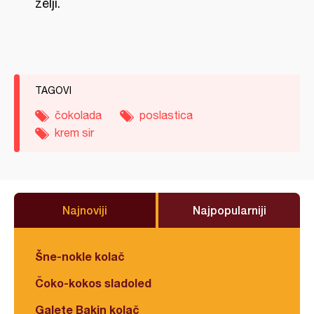
želji.
TAGOVI
čokolada
poslastica
krem sir
Najnoviji
Najpopularniji
Šne-nokle kolač
Čoko-kokos sladoled
Galete Bakin kolač