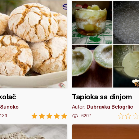
kolač
Tapioka sa dinjom
Sunoko
Dubravka Belogrlic
Autor:
133
6207