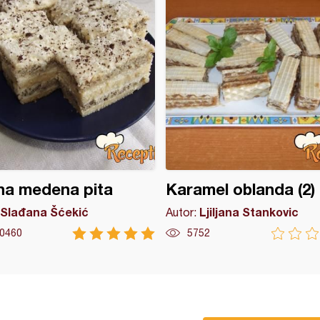
na medena pita
Karamel oblanda (2)
Slađana Šćekić
Ljiljana Stankovic
Autor:
0460
5752