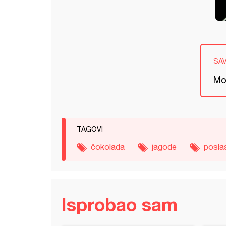
SA
Mo
TAGOVI
čokolada
jagode
posla
Isprobao sam