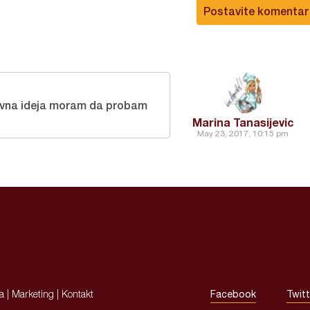
Postavite komentar
ivna ideja moram da probam
Marina Tanasijevic
May 23, 2017, 10:15 pm
ja
|
Marketing
|
Kontakt
Facebook
Twitt