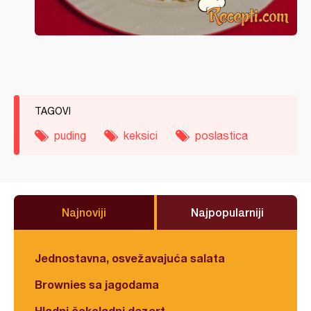
TAGOVI
puding
keksici
poslastica
Najnoviji
Najpopularniji
Jednostavna, osvežavajuća salata
Brownies sa jagodama
Hladni čokoladni dezert