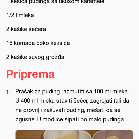
1 kesica pudinga sa ukusom karamele
1/2 l mleka
2 kašike šećera
16 komada čoko keksića
2 kašike suvog grožđa
Priprema
Prašak za puding razmutiti sa 100 ml mleka.
U 400 ml mleka staviti šećer, zagrejati (ali da
ne provri) i zakuvati puding, mešati da se
zgusne. U modlice sipati po malo pudinga.