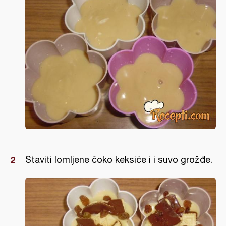
Staviti lomljene čoko keksiće i i suvo grožđe.