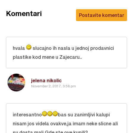
Komentari
Postavite komentar
hvala
slucajno ih nasla u jednoj prodavnici
plastike kod mene u Zajecaru..
jelena nikolic
November 2, 2017, 3:58 pm
interesantno
bas su zanimljivi kalupi
nisam jos videla ovakve,ja imam neke slicne ali
su dosta mali.Gde ste ove kupili?