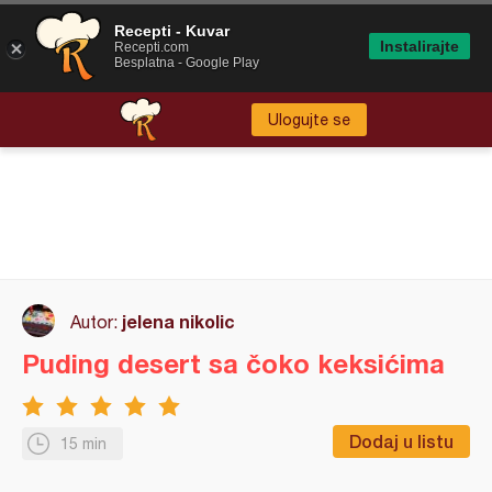
Recepti - Kuvar
Instalirajte
Recepti.com
Besplatna - Google Play
Ulogujte se
jelena nikolic
Autor:
Puding desert sa čoko keksićima
Dodaj u listu
15 min