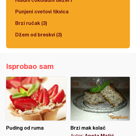
Punjeni cvetovi tikvica
Brzi ručak (3)
Džem od breskvi (3)
Isprobao sam
Puding od ruma
Brzi mak kolač
Aneta Matić
Autor: