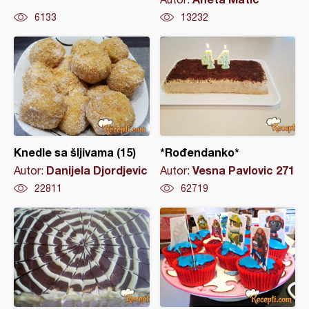
6133
13232
Knedle sa šljivama (15)
*Rođendanko*
Danijela Djordjevic
Vesna Pavlovic 271
Autor:
Autor:
22811
62719