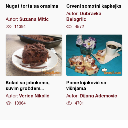
Nugat torta sa orasima
Crveni somotni kapkejks
Dubravka
Autor:
Suzana Mitic
Belogrlic
Autor:
11394
4572
Kolač sa jabukama,
Pametnjaković sa
suvim grožđem...
višnjama
Verica Nikolić
Dijana Ademovic
Autor:
Autor:
13364
4701