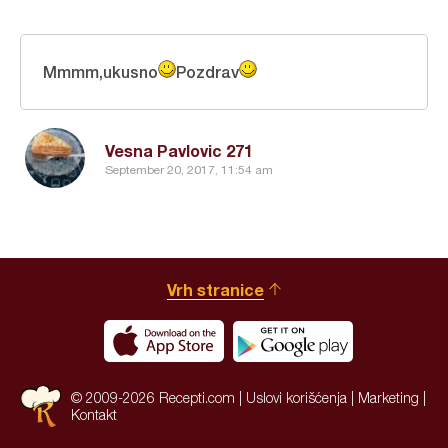
Mmmm,ukusno
Pozdrav
Vesna Pavlovic 271
September 20, 2017, 11:54 am
Vrh stranice
© 2009-2026 Recepti.com |
Uslovi korišćenja
|
Marketing
|
Kontakt