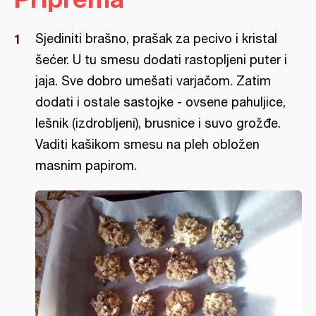
Sjediniti brašno, prašak za pecivo i kristal
šećer. U tu smesu dodati rastopljeni puter i
jaja. Sve dobro umešati varjačom. Zatim
dodati i ostale sastojke - ovsene pahuljice,
lešnik (izdrobljeni), brusnice i suvo grožđe.
Vaditi kašikom smesu na pleh obložen
masnim papirom.