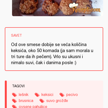
SAVET
Od ove smese dobije se veća količina
keksića, oko 50 komada (ja sam morala u
tri ture da ih pečem). Vrlo su ukusni i
nimalo suvi, čak i danima posle :)
TAGOVI
lešnik
keksici
pecivo
brusnica
suvo grožđe
ovsene pahuljice