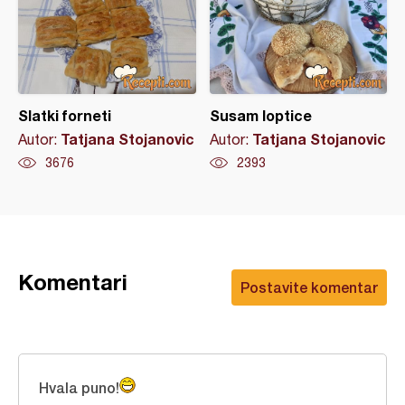
Slatki forneti
Susam loptice
Tatjana Stojanovic
Tatjana Stojanovic
Autor:
Autor:
3676
2393
Komentari
Postavite komentar
Hvala puno!