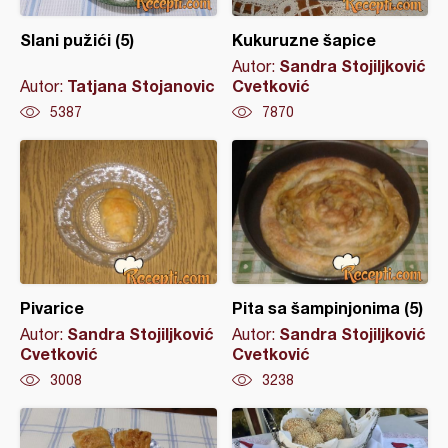
Slani pužići (5)
Kukuruzne šapice
Sandra Stojiljković
Autor:
Tatjana Stojanovic
Cvetković
Autor:
5387
7870
Pivarice
Pita sa šampinjonima (5)
Sandra Stojiljković
Sandra Stojiljković
Autor:
Autor:
Cvetković
Cvetković
3008
3238