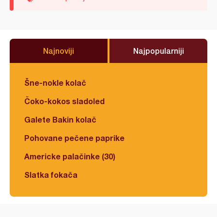
Najnoviji
Najpopularniji
Šne-nokle kolač
Čoko-kokos sladoled
Galete Bakin kolač
Pohovane pečene paprike
Americke palačinke (30)
Slatka fokača