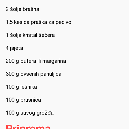
2 šolje brašna
1,5 kesica praška za pecivo
1 šolja kristal šećera
4 jajeta
200 g putera ili margarina
300 g ovsenih pahuljica
100 g lešnika
100 g brusnica
100 g suvog grožđa
Priprema