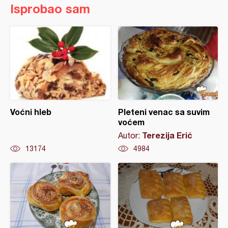
Isprobao sam
Voćni hleb
Pleteni venac sa suvim
voćem
Terezija Erić
Autor:
13174
4984