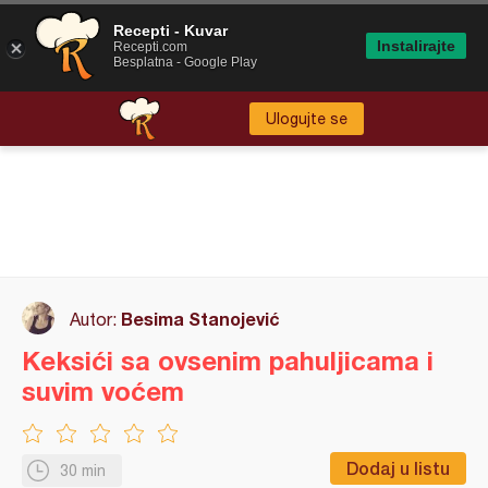
Recepti - Kuvar
Instalirajte
Recepti.com
Besplatna - Google Play
Ulogujte se
Besima Stanojević
Autor:
Keksići sa ovsenim pahuljicama i
suvim voćem
Dodaj u listu
30 min