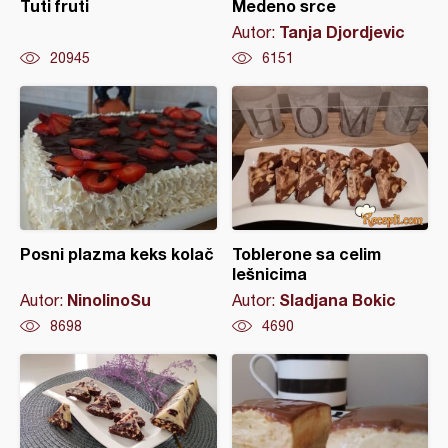
Tuti fruti
Medeno srce
Tanja Djordjevic
Autor:
20945
6151
Posni plazma keks kolač
Toblerone sa celim
lešnicima
NinolinoSu
Sladjana Bokic
Autor:
Autor:
8698
4690