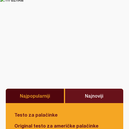
Najpopularniji
Najnoviji
Testo za palačinke
Original testo za američke palačinke