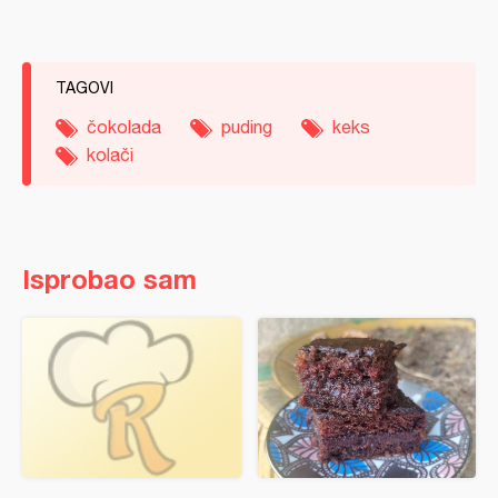
TAGOVI
čokolada
puding
keks
kolači
Isprobao sam