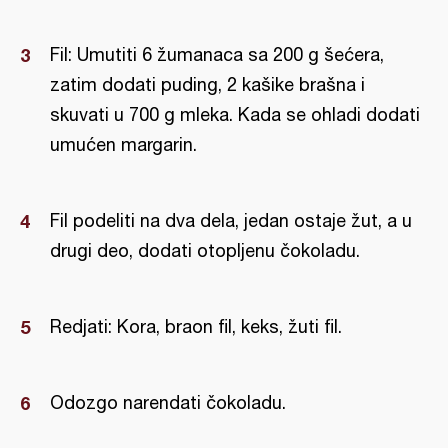
Fil: Umutiti 6 žumanaca sa 200 g šećera,
zatim dodati puding, 2 kašike brašna i
skuvati u 700 g mleka. Kada se ohladi dodati
umućen margarin.
Fil podeliti na dva dela, jedan ostaje žut, a u
drugi deo, dodati otopljenu čokoladu.
Redjati: Kora, braon fil, keks, žuti fil.
Odozgo narendati čokoladu.