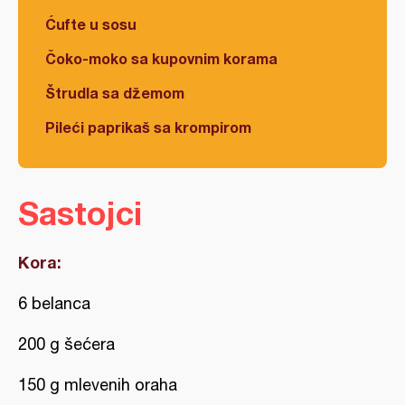
Ćufte u sosu
Čoko-moko sa kupovnim korama
Štrudla sa džemom
Pileći paprikaš sa krompirom
Sastojci
Kora:
6 belanca
200 g šećera
150 g mlevenih oraha