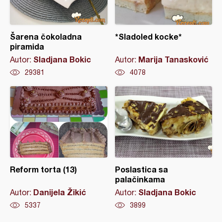
Šarena čokoladna
*Sladoled kocke*
piramida
Sladjana Bokic
Marija Tanasković
Autor:
Autor:
29381
4078
Reform torta (13)
Poslastica sa
palačinkama
Danijela Žikić
Sladjana Bokic
Autor:
Autor:
5337
3899