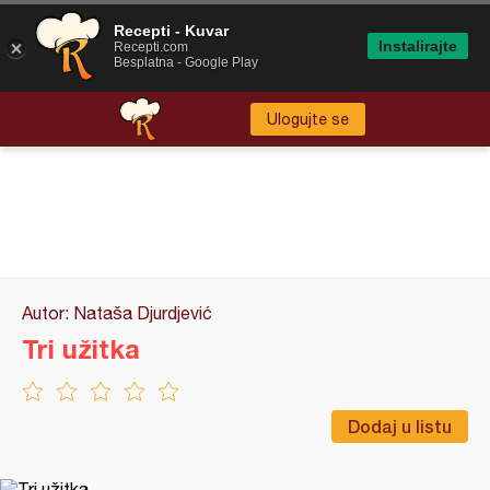
Recepti - Kuvar
Instalirajte
Recepti.com
Besplatna - Google Play
Ulogujte se
Autor: Nataša Djurdjević
Tri užitka
Dodaj u listu