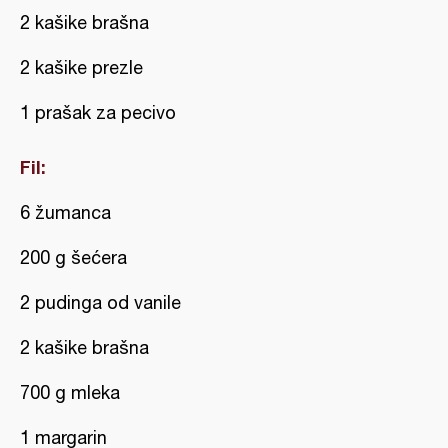
2 kašike brašna
2 kašike prezle
1 prašak za pecivo
Fil:
6 žumanca
200 g šećera
2 pudinga od vanile
2 kašike brašna
700 g mleka
1 margarin