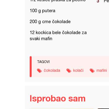
Pe
100 g putera
200 g crne čokolade
12 kockica bele čokolade za
svaki mafin
TAGOVI
čokolada
kolači
mafini
Isprobao sam