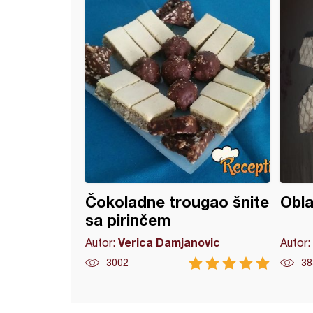
Čokoladne trougao šnite
Obla
sa pirinčem
Verica Damjanovic
Autor:
Autor:
3002
38