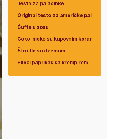
Testo za palačinke
Original testo za američke palačinke
Ćufte u sosu
Čoko-moko sa kupovnim korama
Štrudla sa džemom
Pileći paprikaš sa krompirom