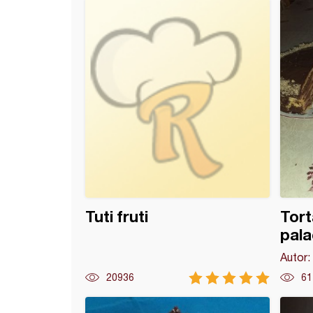
 kuglice (7)
Tuti fruti
Tort
pala
Autor:
20936
61
a dolina