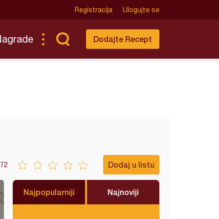
Registracija
Ulogujte se
Nagrade
Dodajte Recept
Dodaj u listu
72
Najpopularniji
Najnoviji