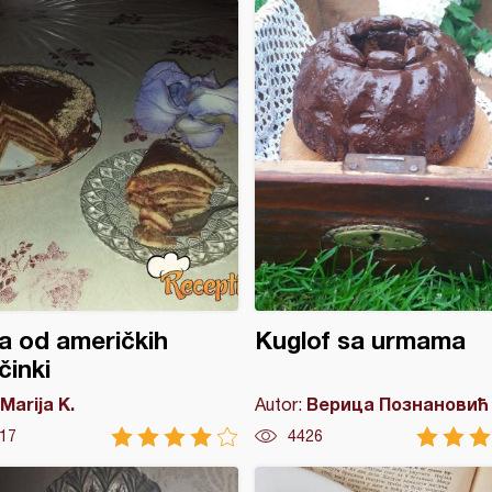
a od američkih
Kuglof sa urmama
činki
Marija K.
Верица Познановић
Autor:
17
4426