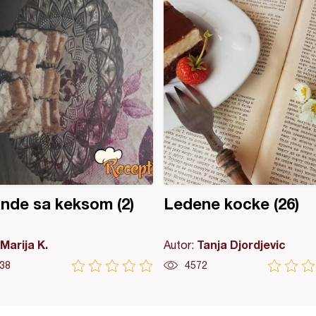
nde sa keksom (2)
Ledene kocke (26)
Marija K.
Tanja Djordjevic
Autor:
38
4572