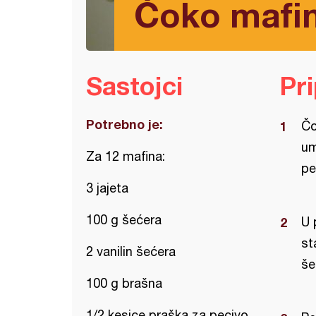
Čoko mafin
Sastojci
Pr
Potrebno je:
Čo
um
Za 12 mafina:
pe
3 jajeta
100 g šećera
U 
st
2 vanilin šećera
še
100 g brašna
1/2 kesice praška za pecivo