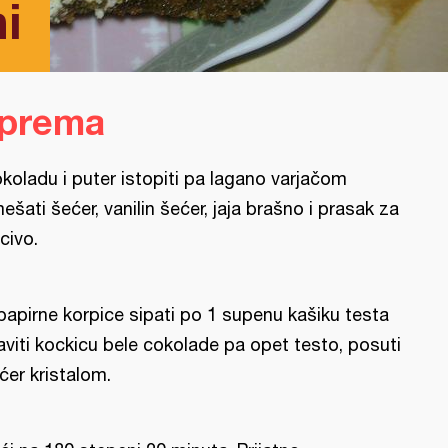
i
iprema
koladu i puter istopiti pa lagano varjačom
ešati šećer, vanilin šećer, jaja brašno i prasak za
civo.
papirne korpice sipati po 1 supenu kašiku testa
aviti kockicu bele cokolade pa opet testo, posuti
ćer kristalom.