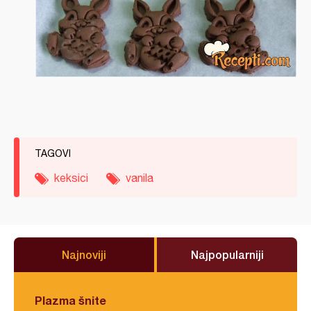
TAGOVI
keksici
vanila
Najnoviji
Najpopularniji
Plazma šnite