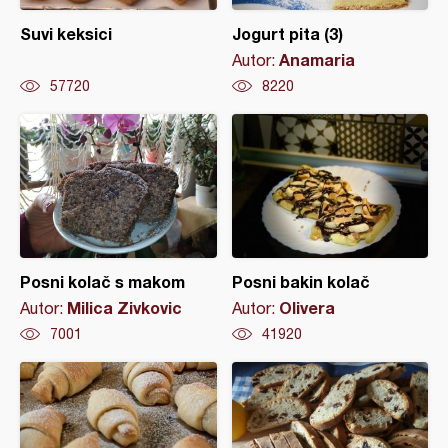
Suvi keksici
Jogurt pita (3)
Anamaria
Autor:
57720
8220
Posni kolač s makom
Posni bakin kolač
Milica Zivkovic
Olivera
Autor:
Autor:
7001
41920