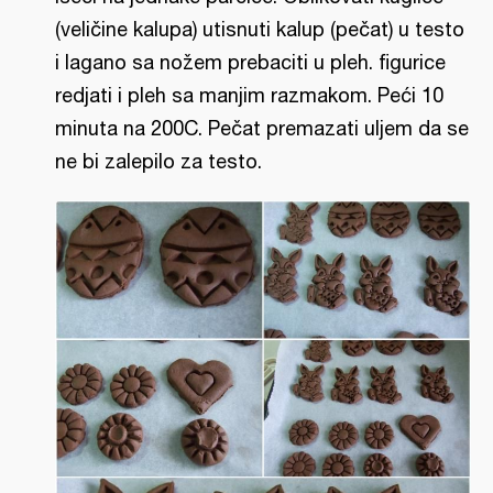
(veličine kalupa) utisnuti kalup (pečat) u testo
i lagano sa nožem prebaciti u pleh. figurice
redjati i pleh sa manjim razmakom. Peći 10
minuta na 200C. Pečat premazati uljem da se
ne bi zalepilo za testo.