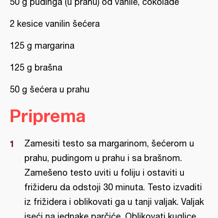
50 g pudinga (u prahu) od vanile, čokolade
2 kesice vanilin šećera
125 g margarina
125 g brašna
50 g šećera u prahu
Priprema
Zamesiti testo sa margarinom, šećerom u
prahu, pudingom u prahu i sa brašnom.
Zamešeno testo uviti u foliju i ostaviti u
frižideru da odstoji 30 minuta. Testo izvaditi
iz frižidera i oblikovati ga u tanji valjak. Valjak
iseći na jednake parčiće. Oblikovati kuglice