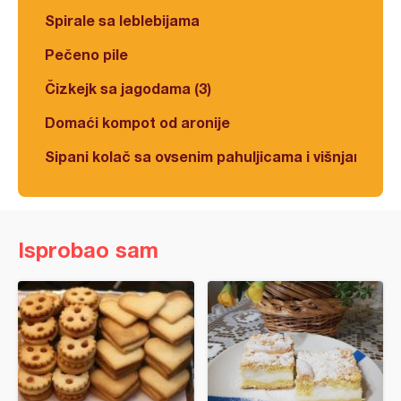
Spirale sa leblebijama
Pečeno pile
Čizkejk sa jagodama (3)
Domaći kompot od aronije
Sipani kolač sa ovsenim pahuljicama i višnjama
Isprobao sam