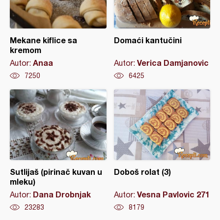
Mekane kiflice sa
Domaći kantučini
kremom
Anaa
Verica Damjanovic
Autor:
Autor:
7250
6425
Sutlijaš (pirinač kuvan u
Doboš rolat (3)
mleku)
Dana Drobnjak
Vesna Pavlovic 271
Autor:
Autor:
23283
8179