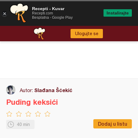
Recepti - Kuvar
Instalirajte
Recepti.com
Besplatna - Google Play
Ulogujte se
Slađana Šćekić
Autor:
Puding keksići
Dodaj u listu
40 min