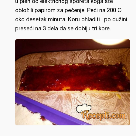
u pleh od električnog šporeta koga ste
obložili papirom za pečenje. Peći na 200 C
oko desetak minuta. Koru ohladiti i po dužini
preseći na 3 dela da se dobiju tri kore.