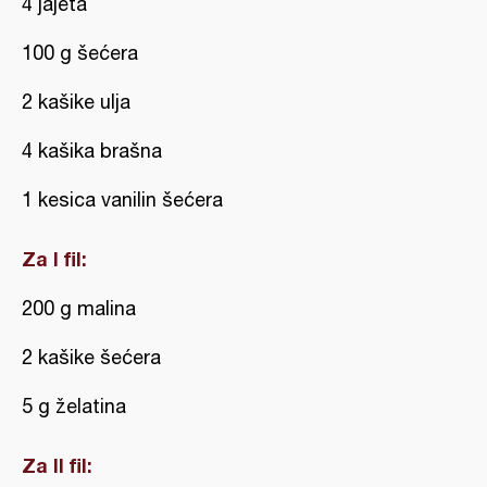
4 jajeta
100 g šećera
2 kašike ulja
4 kašika brašna
1 kesica vanilin šećera
Za I fil:
200 g malina
2 kašike šećera
5 g želatina
Za II fil: