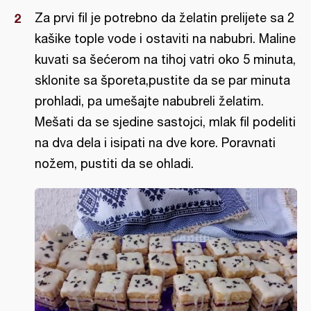
Za prvi fil je potrebno da želatin prelijete sa 2
kašike tople vode i ostaviti na nabubri. Maline
kuvati sa šećerom na tihoj vatri oko 5 minuta,
sklonite sa šporeta,pustite da se par minuta
prohladi, pa umešajte nabubreli želatim.
Mešati da se sjedine sastojci, mlak fil podeliti
na dva dela i isipati na dve kore. Poravnati
nožem, pustiti da se ohladi.