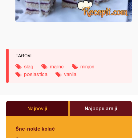
TAGOVI
šlag
maline
minjon
poslastica
vanila
Najnoviji
Najpopularniji
Šne-nokle kolač