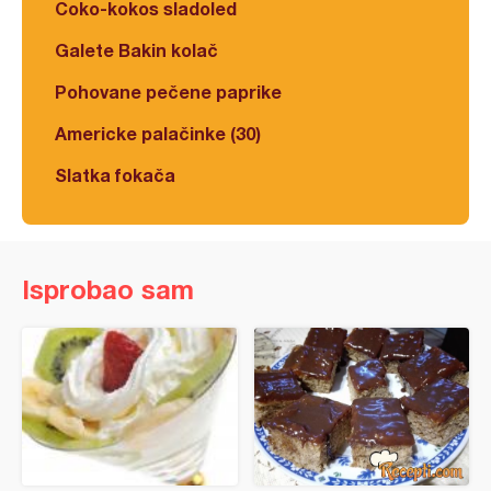
Čoko-kokos sladoled
Galete Bakin kolač
Pohovane pečene paprike
Americke palačinke (30)
Slatka fokača
Isprobao sam