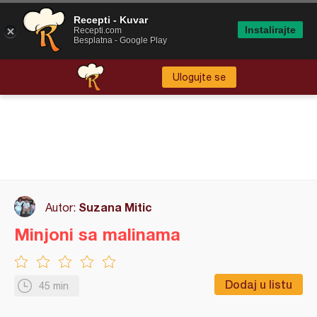
Recepti - Kuvar
Instalirajte
Recepti.com
Besplatna - Google Play
Ulogujte se
Suzana Mitic
Autor:
Minjoni sa malinama
Dodaj u listu
45 min