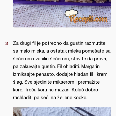
Za drugi fil je potrebno da gustin razmutite
sa malo mleka, a ostatak mleka pomešate sa
šećerom i vanilin šećerom, stavite da provri,
pa zakuvajte gustin. Fil ohladiti. Margarin
izmiksajte penasto, dodajte hladan fil i krem
šlag. Sve sjedinite mikserom i premažite
kore. Treću koru ne mazari. Kolač dobro
rashladiti pa seći na željene kocke.