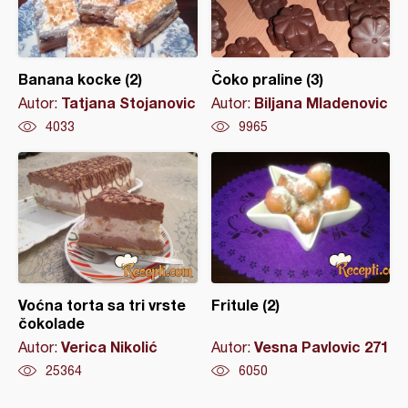
Banana kocke (2)
Čoko praline (3)
Tatjana Stojanovic
Biljana Mladenovic
Autor:
Autor:
4033
9965
Voćna torta sa tri vrste
Fritule (2)
čokolade
Verica Nikolić
Vesna Pavlovic 271
Autor:
Autor:
25364
6050