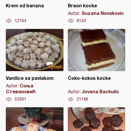
Krem od banana
Braon kocke
Suzana Novakovic
Autor:
12164
8143
Vanilice sa pavlakom
Čoko-kokos kocke
Соња
Autor:
Стевановић
Jovana Backulic
Autor:
53301
21186