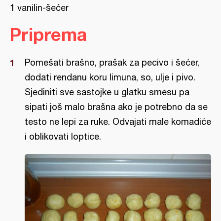
1 vanilin-šećer
Priprema
Pomešati brašno, prašak za pecivo i šećer,
dodati rendanu koru limuna, so, ulje i pivo.
Sjediniti sve sastojke u glatku smesu pa
sipati još malo brašna ako je potrebno da se
testo ne lepi za ruke. Odvajati male komadiće
i oblikovati loptice.