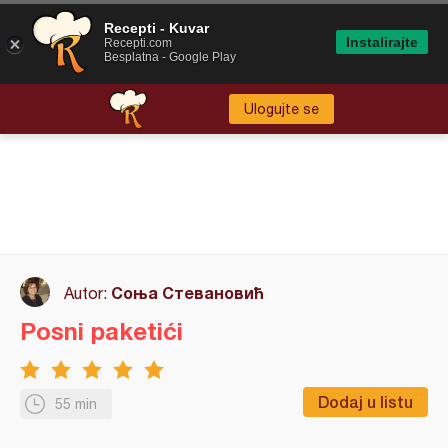
Recepti - Kuvar
Instalirajte
Recepti.com
Besplatna - Google Play
Ulogujte se
Соња Стевановић
Autor:
Posni paketići
Dodaj u listu
55 min