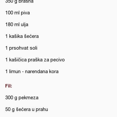
350 g brašna
100 ml piva
180 ml ulja
1 kašika šećera
1 prsohvat soli
1 kašičica praška za pecivo
1 limun - narendana kora
Fil:
300 g pekmeza
50 g šećera u prahu