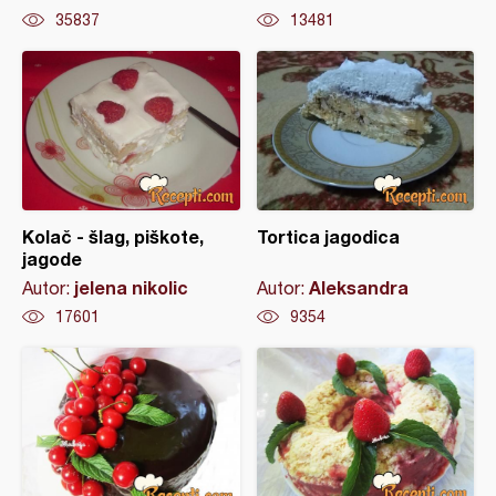
35837
13481
Kolač - šlag, piškote,
Tortica jagodica
jagode
jelena nikolic
Aleksandra
Autor:
Autor:
17601
9354