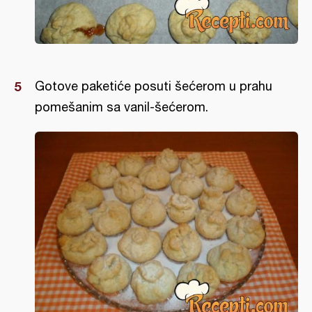
Gotove paketiće posuti šećerom u prahu
pomešanim sa vanil-šećerom.