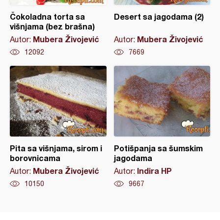
Čokoladna torta sa
Desert sa jagodama (2)
višnjama (bez brašna)
Mubera Živojević
Mubera Živojević
Autor:
Autor:
12092
7669
Pita sa višnjama, sirom i
Potišpanja sa šumskim
borovnicama
jagodama
Mubera Živojević
Indira HP
Autor:
Autor:
10150
9667