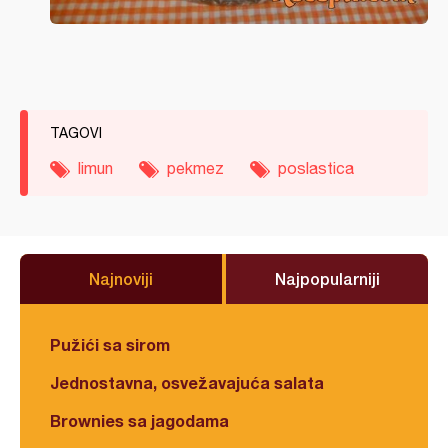
TAGOVI
limun
pekmez
poslastica
Najnoviji
Najpopularniji
Pužići sa sirom
Jednostavna, osvežavajuća salata
Brownies sa jagodama