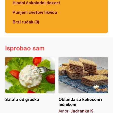
Hladni čokoladni dezert
Punjeni cvetovi tikvica
Brzi ručak (3)
Isprobao sam
Salata od graška
Oblanda sa kokosom i
lešnikom
Jadranka K
Autor: