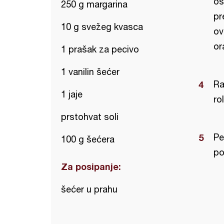
os
250 g margarina
pr
10 g svežeg kvasca
ov
or
1 prašak za pecivo
1 vanilin šećer
Ra
1 jaje
ro
prstohvat soli
Pe
100 g šećera
po
Za posipanje:
šećer u prahu