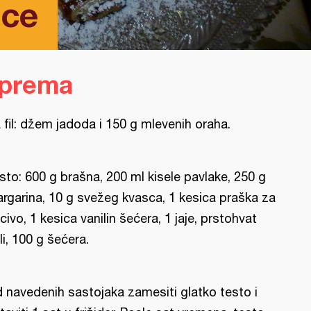
ice
iprema
 fil: džem jadoda i 150 g mlevenih oraha.
sto: 600 g brašna, 200 ml kisele pavlake, 250 g
rgarina, 10 g svežeg kvasca, 1 kesica praška za
civo, 1 kesica vanilin šećera, 1 jaje, prstohvat
li, 100 g šećera.
 navedenih sastojaka zamesiti glatko testo i