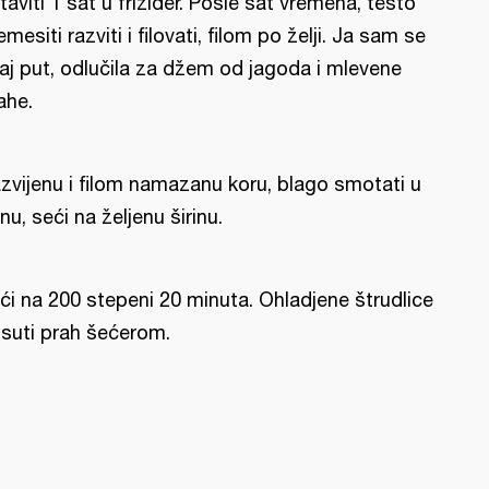
taviti 1 sat u frižider. Posle sat vremena, testo
emesiti razviti i filovati, filom po želji. Ja sam se
aj put, odlučila za džem od jagoda i mlevene
ahe.
zvijenu i filom namazanu koru, blago smotati u
lnu, seći na željenu širinu.
ći na 200 stepeni 20 minuta. Ohladjene štrudlice
suti prah šećerom.