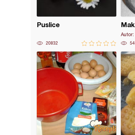
Puslice
Mak
Autor:
20832
54
-kolač sa bademom