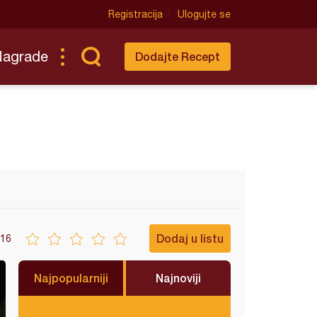
Registracija
Ulogujte se
Nagrade
Dodajte Recept
Dodaj u listu
16
Najpopularniji
Najnoviji