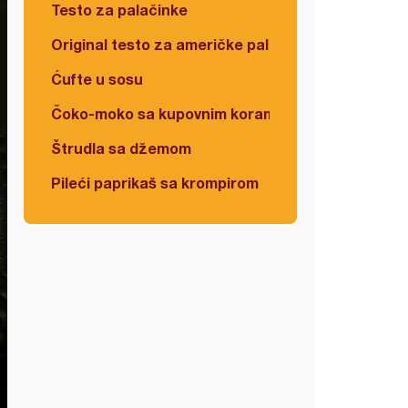
Testo za palačinke
Original testo za američke palačinke
Ćufte u sosu
Čoko-moko sa kupovnim korama
Štrudla sa džemom
Pileći paprikaš sa krompirom