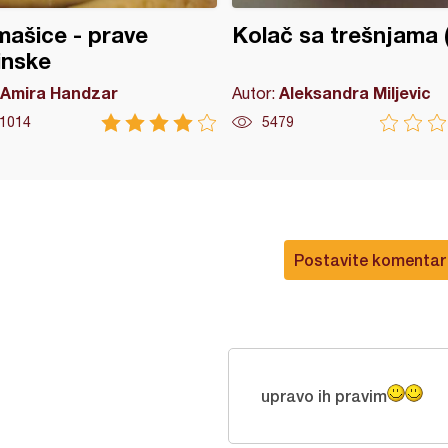
ašice - prave
Kolač sa trešnjama (
inske
Amira Handzar
Aleksandra Miljevic
Autor:
1014
5479
Postavite komentar
upravo ih pravim