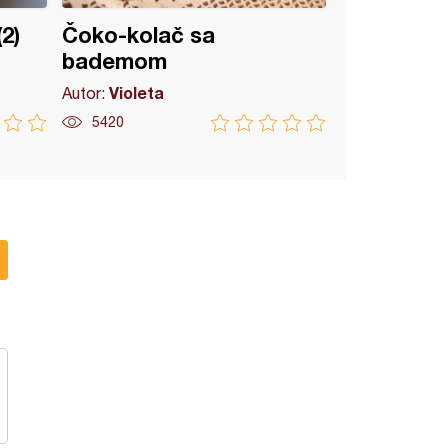
2)
Čoko-kolač sa
bademom
Violeta
Autor:
5420