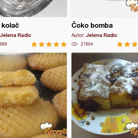
 kolač
Čoko bomba
Jelena Radic
Jelena Radic
Autor:
089
27604