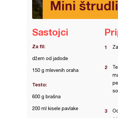
Mini štrudl
Sastojci
Pr
Za fil:
Za
džem od jadode
Te
150 g mlevenih oraha
ma
pe
Testo:
so
600 g brašna
200 ml kisele pavlake
Od