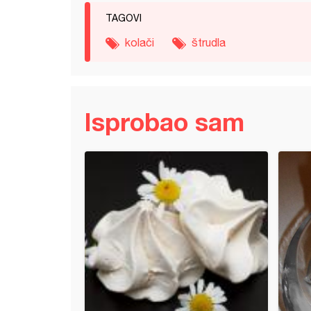
TAGOVI
kolači
štrudla
Isprobao sam
kočke bez jaja