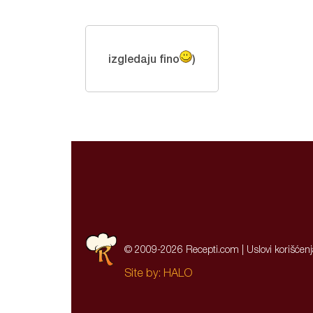
izgledaju fino
)
© 2009-2026 Recepti.com |
Uslovi korišćen
Site by:
HALO