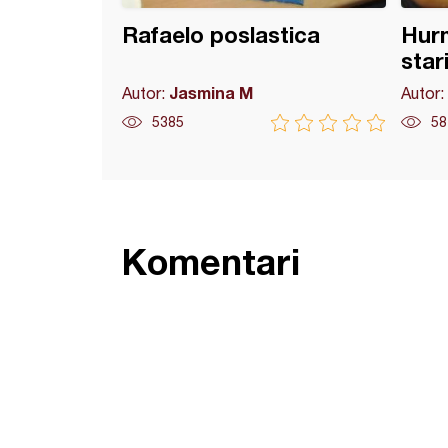
Rafaelo poslastica
Hurm
star
Jasmina M
Autor:
Autor:
5385
58
Komentari