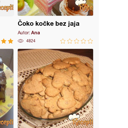
Čoko kočke bez jaja
Ana
Autor:
4824