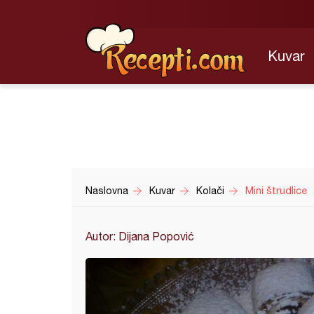
Kuvar
Naslovna
Kuvar
Kolači
Mini štrudlice
Autor: Dijana Popović