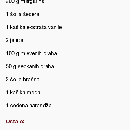
200 g margarina
1 šolja šećera
1 kašika ekstrata vanile
2 jajeta
100 g mlevenih oraha
50 g seckanih oraha
2 šolje brašna
1 kašika meda
1 ceđena narandža
Ostalo: