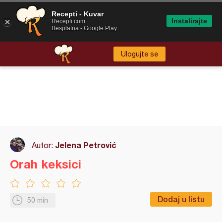
Recepti - Kuvar
Instalirajte
Recepti.com
Besplatna - Google Play
Ulogujte se
Jelena Petrović
Autor:
Orah keksici
Dodaj u listu
50 min