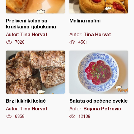
Preliveni kolač sa
Malina mafini
kruškama i jabukama
Tina Horvat
Tina Horvat
Autor:
Autor:
7028
4501
Brzi kikiriki kolač
Salata od pečene cvekle
Tina Horvat
Bojana Petrović
Autor:
Autor:
6358
12138