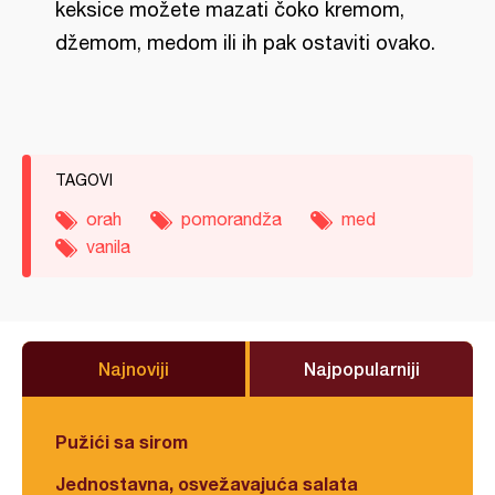
keksice možete mazati čoko kremom,
džemom, medom ili ih pak ostaviti ovako.
TAGOVI
orah
pomorandža
med
vanila
Najnoviji
Najpopularniji
Pužići sa sirom
Jednostavna, osvežavajuća salata