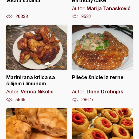
Voćna salama
Birthday cake
Marija Tanasković
Autor:
20338
9532
Marinirana krilca sa
Pileće šnicle iz rerne
čilijem i limunom
Verica Nikolić
Dana Drobnjak
Autor:
Autor:
5565
28677