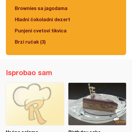
Brownies sa jagodama
Hladni čokoladni dezert
Punjeni cvetovi tikvica
Brzi ručak (3)
Isprobao sam