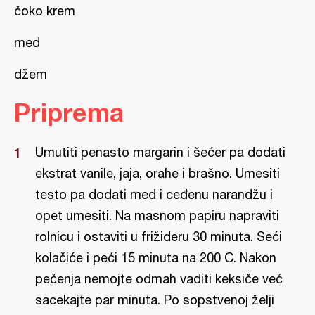
čoko krem
med
džem
Priprema
Umutiti penasto margarin i šećer pa dodati
ekstrat vanile, jaja, orahe i brašno. Umesiti
testo pa dodati med i ceđenu narandžu i
opet umesiti. Na masnom papiru napraviti
rolnicu i ostaviti u frižideru 30 minuta. Seći
kolačiće i peći 15 minuta na 200 C. Nakon
pečenja nemojte odmah vaditi keksiče već
sacekajte par minuta. Po sopstvenoj želji