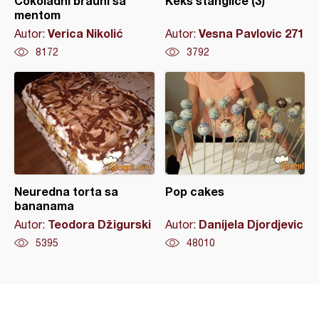
Čokoladni brauni sa
Keks štanglice (3)
mentom
Verica Nikolić
Vesna Pavlovic 271
Autor:
Autor:
8172
3792
Neuredna torta sa
Pop cakes
bananama
Teodora Džigurski
Danijela Djordjevic
Autor:
Autor:
5395
48010