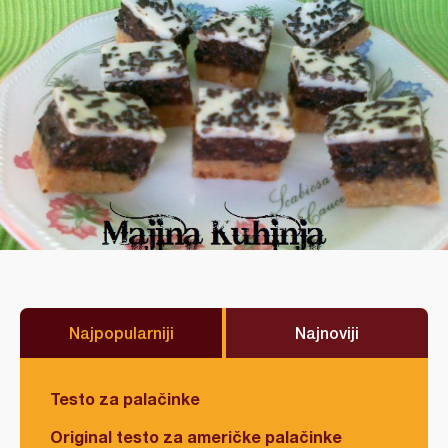
Najpopularniji
Najnoviji
Testo za palačinke
Original testo za američke palačinke