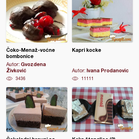
Čoko-Menaž-voćne
Kapri kocke
bombonice
Gvozdena
Autor:
Živković
Ivana Prodanovic
Autor:
3436
11111