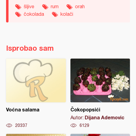
šljive
rum
orah
čokolada
kolači
Isprobao sam
Voćna salama
Čokopopsići
Dijana Ademovic
Autor:
20337
6129