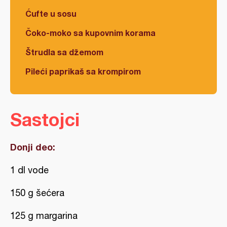
Ćufte u sosu
Čoko-moko sa kupovnim korama
Štrudla sa džemom
Pileći paprikaš sa krompirom
Sastojci
Donji deo:
1 dl vode
150 g šećera
125 g margarina