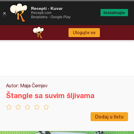
Recepti - Kuvar
Instalirajte
Recepti.com
Besplatna - Google Play
Ulogujte se
Autor: Maja Černjev
Štangle sa suvim šljivama
Dodaj u listu