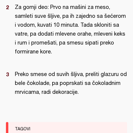
Za gornji deo: Prvo na mašini za meso,
samleti suve šljive, pa ih zajedno sa šećerom
i vodom, kuvati 10 minuta. Tada skloniti sa
vatre, pa dodati mlevene orahe, mleveni keks
i rum i promešati, pa smesu sipati preko
formirane kore.
Preko smese od suvih šljiva, preliti glazuru od
bele čokolade, pa poprskati sa čokoladnim
mrvicama, radi dekoracije.
TAGOVI