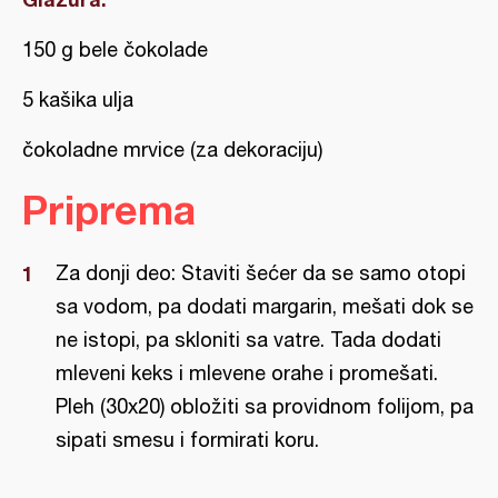
150 g bele čokolade
5 kašika ulja
čokoladne mrvice (za dekoraciju)
Priprema
Za donji deo: Staviti šećer da se samo otopi
sa vodom, pa dodati margarin, mešati dok se
ne istopi, pa skloniti sa vatre. Tada dodati
mleveni keks i mlevene orahe i promešati.
Pleh (30x20) obložiti sa providnom folijom, pa
sipati smesu i formirati koru.