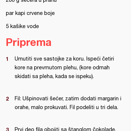
par kapi crvene boje
5 kašike vode
Priprema
Umutiti sve sastojke za koru. Ispeći četiri
kore na prevrnutom plehu, (kore odmah
skidati sa pleha, kada se ispeku).
Fil: Ušpinovati šećer, zatim dodati margarin i
orahe, malo prokuvati. Fil podeliti u tri dela.
Prvi deo fila obojiti sa štanglom čokolade.