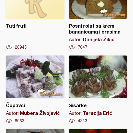
Tuti fruti
Posni rolat sa krem
bananicama i orasima
Danijela Žikić
Autor:
20945
7047
Čupavci
Šišarke
Mubera Živojević
Terezija Erić
Autor:
Autor:
6063
4313