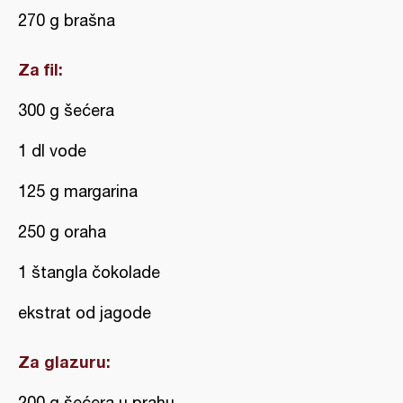
270 g brašna
Za fil:
300 g šećera
1 dl vode
125 g margarina
250 g oraha
1 štangla čokolade
ekstrat od jagode
Za glazuru:
200 g šećera u prahu