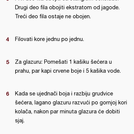
Drugi deo fila obojiti ekstratom od jagode.
Treći deo fila ostaje ne obojen.
Filovati kore jednu po jednu.
Za glazuru: Pomešati 1 kašiku šećera u
prahu, par kapi crvene boje i 5 kašika vode.
Kada se ujednači boja i razbiju grudvice
šećera, lagano glazuru razvući po gornjoj kori
kolača, nakon par minuta glazura će dobiti
sjaj.