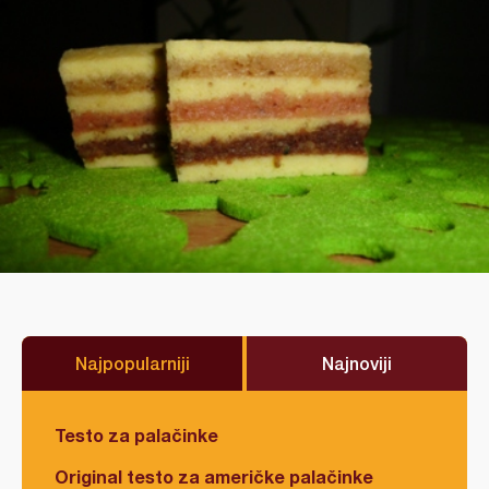
Najpopularniji
Najnoviji
Testo za palačinke
Original testo za američke palačinke