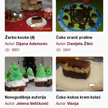
Žerbo kocke (8)
Čoko oranž praline
Dijana Ademovic
Danijela Žikić
Autor:
Autor:
8951
5041
Novogodišnja euforija
Čoko-kokos krem kolač
Jelena Veličković
Visnja
Autor:
Autor: