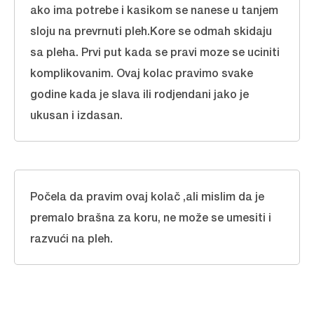
ako ima potrebe i kasikom se nanese u tanjem
sloju na prevrnuti pleh.Kore se odmah skidaju
sa pleha. Prvi put kada se pravi moze se uciniti
komplikovanim. Ovaj kolac pravimo svake
godine kada je slava ili rodjendani jako je
ukusan i izdasan.
Počela da pravim ovaj kolač ,ali mislim da je
premalo brašna za koru, ne može se umesiti i
razvući na pleh.