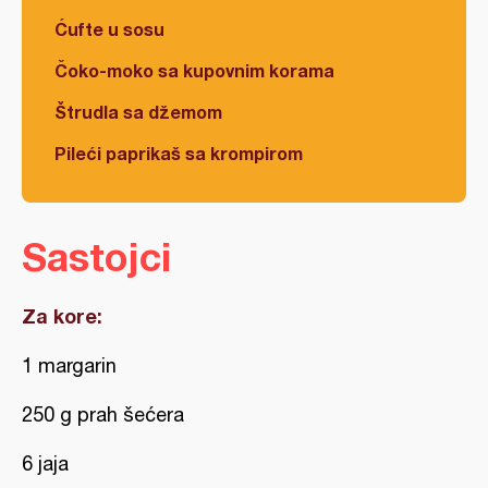
Ćufte u sosu
Čoko-moko sa kupovnim korama
Štrudla sa džemom
Pileći paprikaš sa krompirom
Sastojci
Za kore:
1 margarin
250 g prah šećera
6 jaja