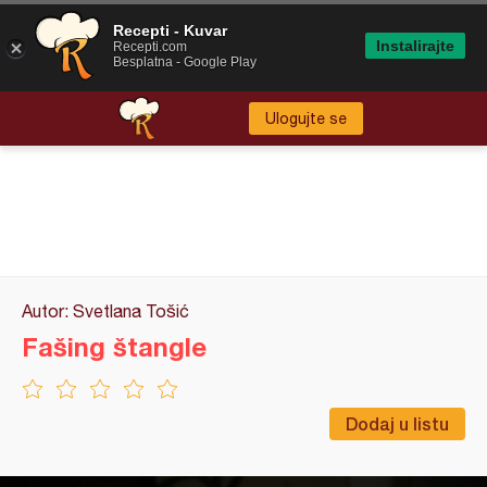
Recepti - Kuvar
Instalirajte
Recepti.com
Besplatna - Google Play
Ulogujte se
Autor: Svetlana Tošić
Fašing štangle
Dodaj u listu