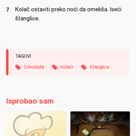
Kolač ostaviti preko noći da omekša. Iseći
štanglice.
TAGOVI
čokolada
kolači
štanglice
Isprobao sam