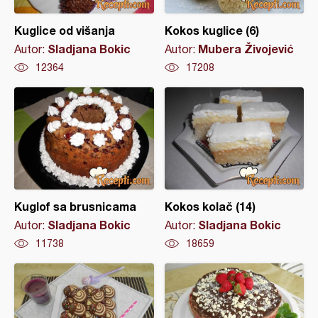
Kuglice od višanja
Kokos kuglice (6)
Sladjana Bokic
Mubera Živojević
Autor:
Autor:
12364
17208
Kuglof sa brusnicama
Kokos kolač (14)
Sladjana Bokic
Sladjana Bokic
Autor:
Autor:
11738
18659