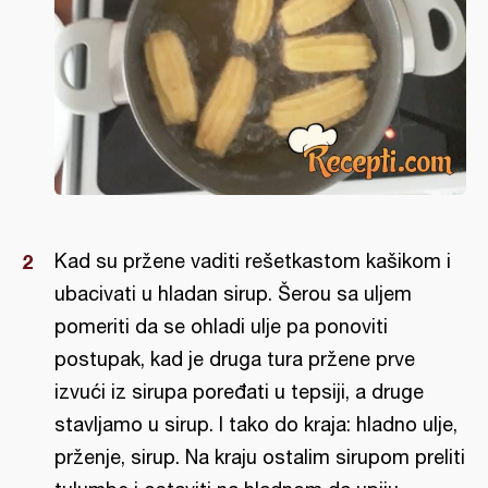
Kad su pržene vaditi rešetkastom kašikom i
ubacivati u hladan sirup. Šerou sa uljem
pomeriti da se ohladi ulje pa ponoviti
postupak, kad je druga tura pržene prve
izvući iz sirupa poređati u tepsiji, a druge
stavljamo u sirup. I tako do kraja: hladno ulje,
prženje, sirup. Na kraju ostalim sirupom preliti