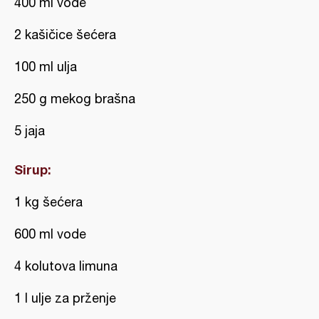
400 ml vode
2 kašičice šećera
100 ml ulja
250 g mekog brašna
5 jaja
Sirup:
1 kg šećera
600 ml vode
4 kolutova limuna
1 l ulje za prženje