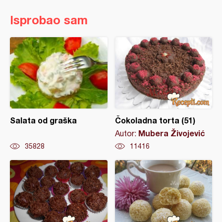
Isprobao sam
Salata od graška
Čokoladna torta (51)
Mubera Živojević
Autor:
35828
11416