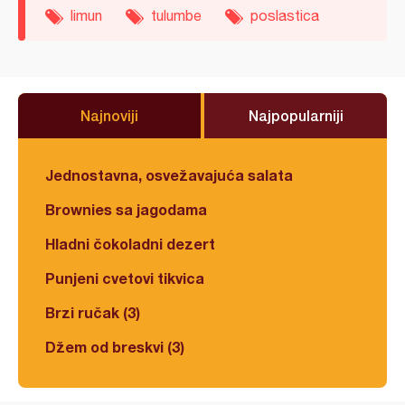
limun
tulumbe
poslastica
Najnoviji
Najpopularniji
Jednostavna, osvežavajuća salata
Brownies sa jagodama
Hladni čokoladni dezert
Punjeni cvetovi tikvica
Brzi ručak (3)
Džem od breskvi (3)