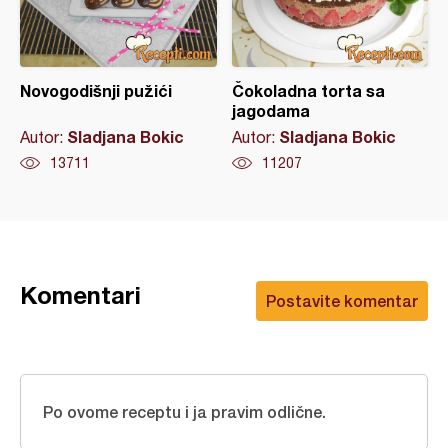
Novogodišnji pužići
Čokoladna torta sa
jagodama
Sladjana Bokic
Sladjana Bokic
Autor:
Autor:
13711
11207
Komentari
Postavite komentar
Po ovome receptu i ja pravim odlične.