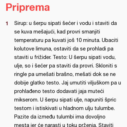
Priprema
Sirup: u šerpu sipati šećer i vodu i staviti da
se kuva mešajući, kad provri smanjiti
temperaturu pa kuvati još 10 minuta. Ubaciti
kolutove limuna, ostaviti da se prohladi pa
staviti u frižider. Testo: U šerpu sipati vodu,
ulje, so i šećer pa staviti da provri. Skloniti s
ringle pa umešati brašno, mešati dok se ne
dobije glatko testo. Jaj umutiti viljuškom pa u
prohlađeno testo dodavati jaja muteći
mikserom. U šerpu sipati ulje, napuniti špric
testom i istiskivati u hladnom ulju tulumbe.
Pazite da između tulumbi ima dovoljno
mesta jer će narasti u toku prženja. Staviti