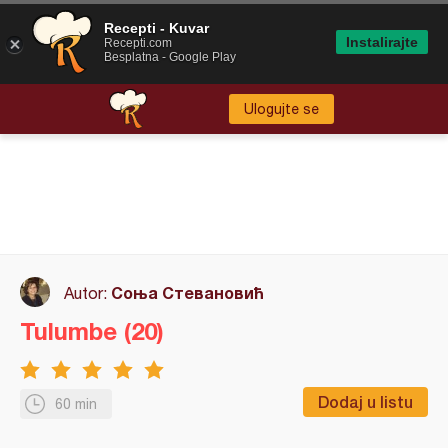
Recepti - Kuvar
Instalirajte
Recepti.com
Besplatna - Google Play
Ulogujte se
Соња Стевановић
Autor:
Tulumbe (20)
Dodaj u listu
60 min