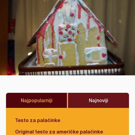
Najpopularniji
Najnoviji
Testo za palačinke
Original testo za američke palačinke