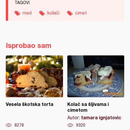
TAGOVI
med
kolači
cimet
Isprobao sam
Vesela škotska torta
Kolač sa šljivama i
cimetom
tamara ignjatovic
Autor:
8278
9320