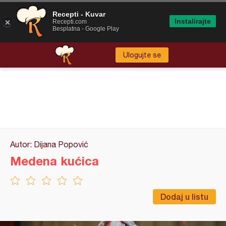
Recepti - Kuvar
Instalirajte
Recepti.com
Besplatna - Google Play
Ulogujte se
Autor: Dijana Popović
Medena kućica
Dodaj u listu