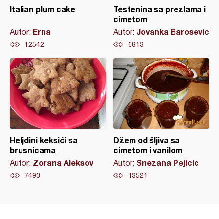
Italian plum cake
Testenina sa prezlama i
cimetom
Erna
Jovanka Barosevic
Autor:
Autor:
12542
6813
Heljdini keksići sa
Džem od šljiva sa
brusnicama
cimetom i vanilom
Zorana Aleksov
Snezana Pejicic
Autor:
Autor:
7493
13521