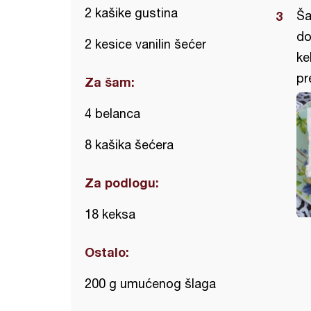
2 kašike gustina
Ša
do
2 kesice vanilin šećer
ke
pr
Za šam:
4 belanca
8 kašika šećera
Za podlogu:
18 keksa
Ostalo:
200 g umućenog šlaga