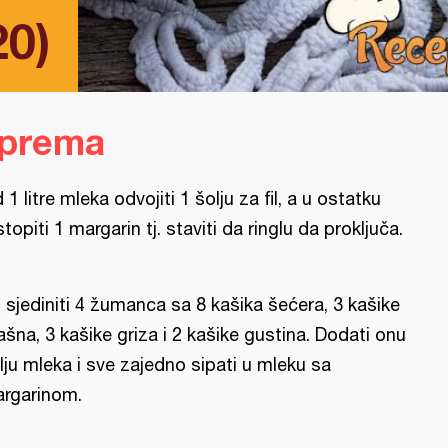
20)
iprema
 1 litre mleka odvojiti 1 šolju za fil, a u ostatku
stopiti 1 margarin tj. staviti da ringlu da proključa.
l: sjediniti 4 žumanca sa 8 kašika šećera, 3 kašike
ašna, 3 kašike griza i 2 kašike gustina. Dodati onu
lju mleka i sve zajedno sipati u mleku sa
rgarinom.