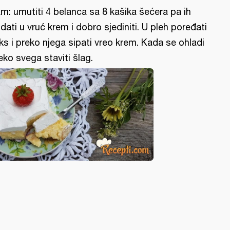
m: umutiti 4 belanca sa 8 kašika šećera pa ih
dati u vruć krem i dobro sjediniti. U pleh poređati
ks i preko njega sipati vreo krem. Kada se ohladi
eko svega staviti šlag.