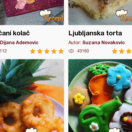
ani kolač
Ljubljanska torta
Dijana Ademovic
Suzana Novakovic
Autor:
112
43160