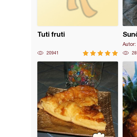
Tuti fruti
Sunč
Autor:
20941
28
ice sa kokosom