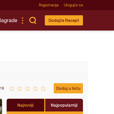
Registracija
Ulogujte se
Nagrade
Dodajte Recept
Dodaj u listu
18
Najnoviji
Najpopularniji