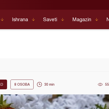
Ishrana
Saveti
Magazin
KO
8
OSOBA
30 min
55