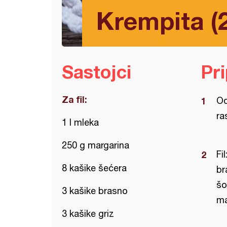
Krempita (
Sastojci
Pr
Za fil:
Od
ra
1 l mleka
250 g margarina
Fi
8 kašike šećera
br
šo
3 kašike brasno
ma
3 kašike griz