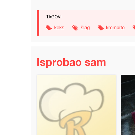
TAGOVI
keks
šlag
krempite
Isprobao sam
ice (6)