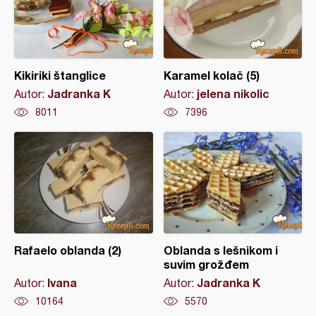
Kikiriki štanglice
Karamel kolač (5)
Jadranka K
jelena nikolic
Autor:
Autor:
8011
7396
Rafaelo oblanda (2)
Oblanda s lešnikom i
suvim grožđem
Ivana
Jadranka K
Autor:
Autor:
10164
5570