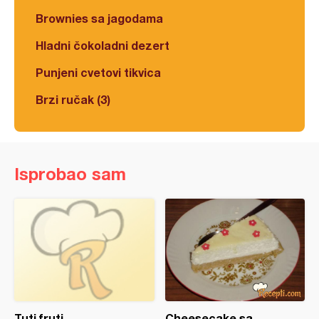
Brownies sa jagodama
Hladni čokoladni dezert
Punjeni cvetovi tikvica
Brzi ručak (3)
Isprobao sam
Tuti fruti
Cheesecake sa