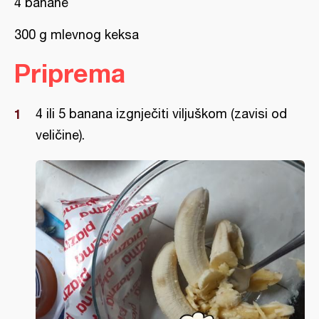
4 banane
300 g mlevnog keksa
Priprema
4 ili 5 banana izgnječiti viljuškom (zavisi od
veličine).