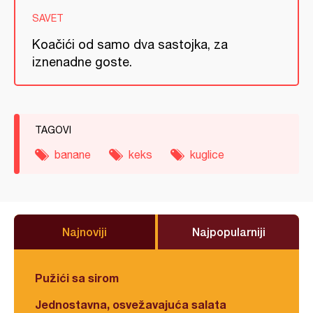
SAVET
Koačići od samo dva sastojka, za
iznenadne goste.
TAGOVI
banane
keks
kuglice
Najnoviji
Najpopularniji
Pužići sa sirom
Jednostavna, osvežavajuća salata