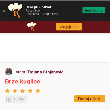
Recepti - Kuvar
Instalirajte
Recepti.com
Besplatna - Google Play
Ulogujte se
Tatjana Stojanovic
Autor:
Brze kuglice
Dodaj u listu
15 min