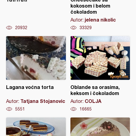
kokosom i belom
čokoladom
jelena nikolic
Autor:
20932
33329
Lagana voćna torta
Oblande sa orasima,
keksom i čokoladom
Tatjana Stojanovic
COLJA
Autor:
Autor:
5551
16665