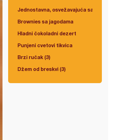
Jednostavna, osvežavajuća salata
Brownies sa jagodama
Hladni čokoladni dezert
Punjeni cvetovi tikvica
Brzi ručak (3)
Džem od breskvi (3)