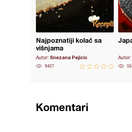
Najpoznatiji kolač sa
Japa
višnjama
Snezana Pejicic
Autor:
Autor:
9427
55
Komentari