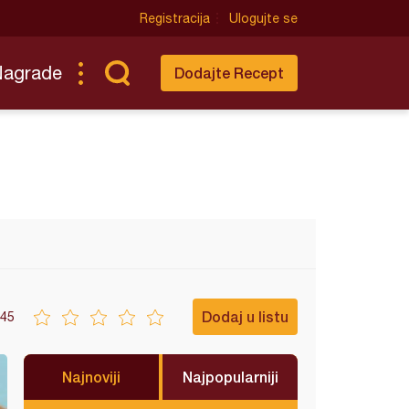
Registracija
Ulogujte se
Nagrade
Dodajte Recept
Dodaj u listu
45
Najnoviji
Najpopularniji