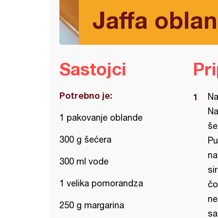
Jaffa obla
Sastojci
Pr
Potrebno je:
Na
Na
1 pakovanje oblande
še
300 g šećera
Pu
na
300 ml vode
si
1 velika pomorandza
čo
ne
250 g margarina
sa