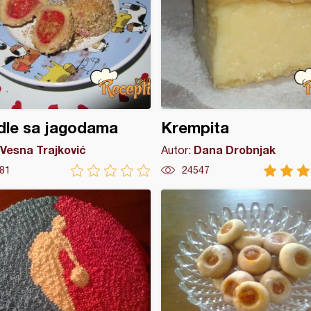
dle sa jagodama
Krempita
Vesna Trajković
Dana Drobnjak
Autor:
81
24547