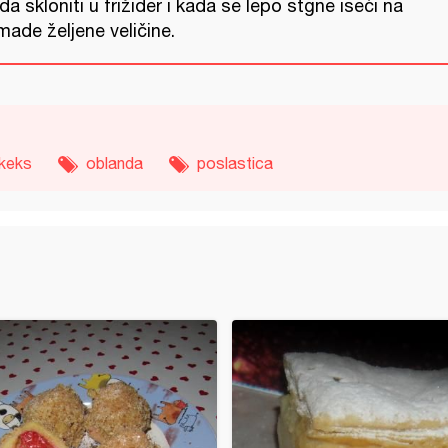
a skloniti u frižider i kada se lepo stgne iseći na
ade željene veličine.
keks
oblanda
poslastica