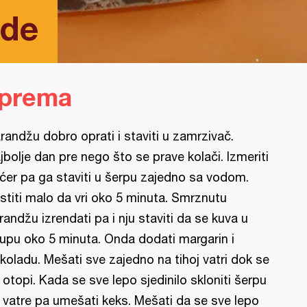
nde
iprema
randžu dobro oprati i staviti u zamrzivač.
jbolje dan pre nego što se prave kolači. Izmeriti
ćer pa ga staviti u šerpu zajedno sa vodom.
stiti malo da vri oko 5 minuta. Smrznutu
randžu izrendati pa i nju staviti da se kuva u
rupu oko 5 minuta. Onda dodati margarin i
koladu. Mešati sve zajedno na tihoj vatri dok se
 otopi. Kada se sve lepo sjedinilo skloniti šerpu
 vatre pa umešati keks. Mešati da se sve lepo