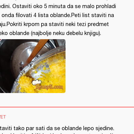
edini. Ostaviti oko 5 minuta da se malo prohladi
 onda filovati 4 lista oblande.Peti list staviti na
aju.Pokriti krpom pa staviti neki tezi predmet
eko oblande (najbolje neku debelu knjigu).
VET
aviti tako par sati da se oblande lepo sjedine.