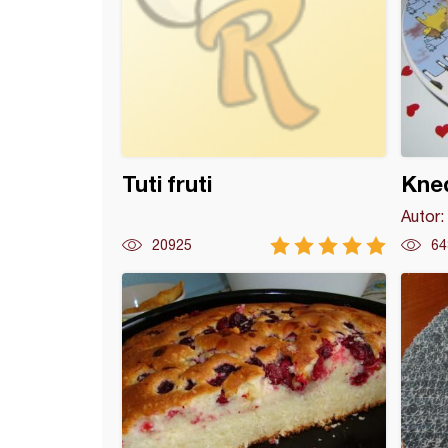
Tuti fruti
Kne
Autor:
20925
64
el koh