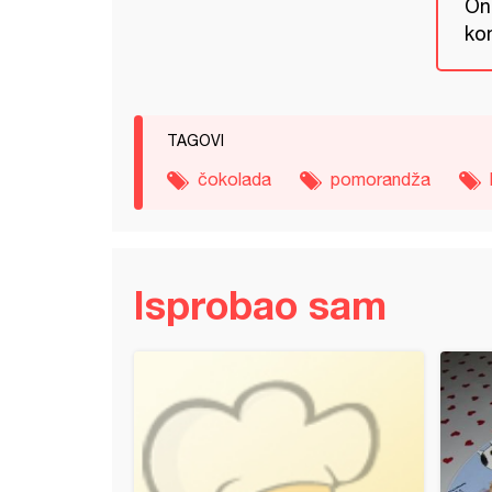
Ond
kom
TAGOVI
čokolada
pomorandža
Isprobao sam
led kup