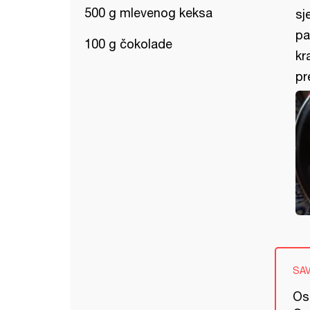
500 g mlevenog keksa
sj
pa
100 g čokolade
kr
pr
SA
Ost