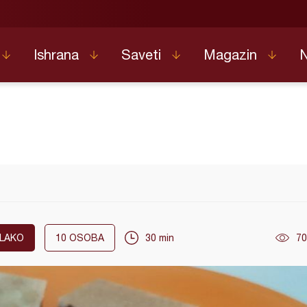
Ishrana
Saveti
Magazin
LAKO
10
OSOBA
30 min
70