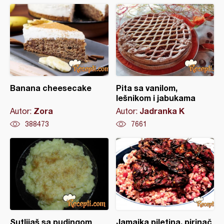
Banana cheesecake
Pita sa vanilom,
lešnikom i jabukama
Zora
Jadranka K
Autor:
Autor:
388473
7661
Sutlijaš sa pudingom
Jamajka piletina, pirinač