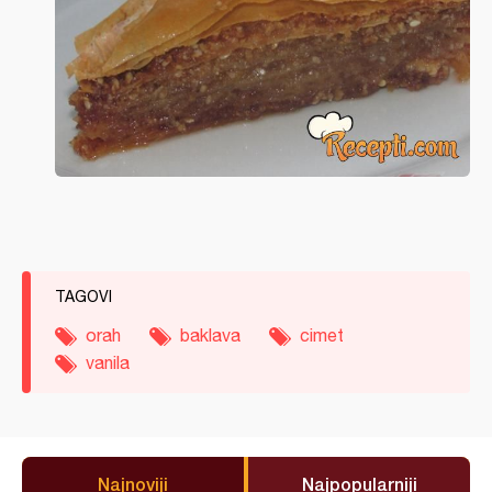
TAGOVI
orah
baklava
cimet
vanila
Najnoviji
Najpopularniji