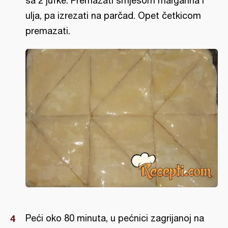
sa 2 jufke. Premazati smjesom margarina i
ulja, pa izrezati na parčad. Opet četkicom
premazati.
Peći oko 80 minuta, u pećnici zagrijanoj na