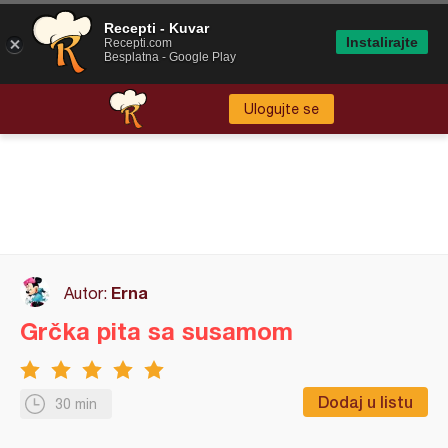
Recepti - Kuvar
Instalirajte
Recepti.com
Besplatna - Google Play
Ulogujte se
Erna
Autor:
Grčka pita sa susamom
Dodaj u listu
30 min