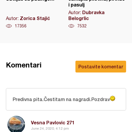
i pasulj
Dubravka
Autor:
Zorica Stajić
Belogrlic
Autor:
17356
7532
Komentari
Postavite komentar
Predivna pita.Čestitam na nagradi.Pozdrav
Vesna Pavlovic 271
June 24, 2020, 4:12 pm