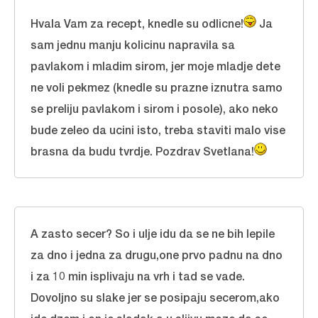
Hvala Vam za recept, knedle su odlicne!
Ja
sam jednu manju kolicinu napravila sa
pavlakom i mladim sirom, jer moje mladje dete
ne voli pekmez (knedle su prazne iznutra samo
se preliju pavlakom i sirom i posole), ako neko
bude zeleo da ucini isto, treba staviti malo vise
brasna da budu tvrdje. Pozdrav Svetlana!
A zasto secer? So i ulje idu da se ne bih lepile
za dno i jedna za drugu,one prvo padnu na dno
i za 10 min isplivaju na vrh i tad se vade.
Dovoljno su slake jer se posipaju secerom,ako