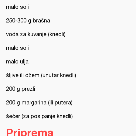
malo soli
250-300 g brašna
voda za kuvanje (knedli)
malo soli
malo ulja
šljive ili džem (unutar knedli)
200 g prezli
200 g margarina (ili putera)
šećer (za posipanje knedli)
Priprema