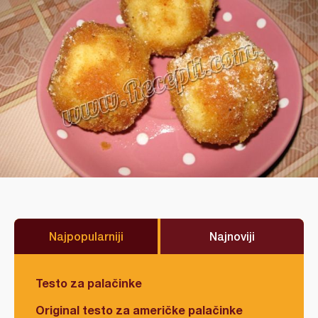
Najpopularniji
Najnoviji
Testo za palačinke
Original testo za američke palačinke