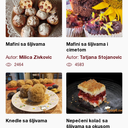
Mafini sa šljivama
Mafini sa šljivama i
cimetom
Milica Zivkovic
Tatjana Stojanovic
Autor:
Autor:
2464
4583
Knedle sa šljivama
Nepečeni kolač sa
šljivama sa okusom