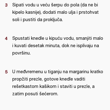
Sipati vodu u veću šerpu do pola (da ne bi
kipelo kasnije), dodati malo ulja i prstohvat
soli i pustiti da proključa.
Spustati knedle u kipuću vodu, smanjiti malo
i kuvati desetak minuta, dok ne isplivaju na
površinu.
U međvremenu u tiganju na margarinu kratko
propžiti prezle, gotove knedle vaditi
rešetkastom kašikom i staviti u prezle, a
zatim posuti šećerom.