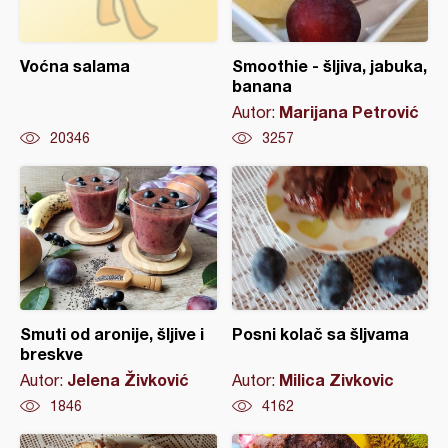
Voćna salama
Smoothie - šljiva, jabuka,
banana
Marijana Petrović
Autor:
20346
3257
Smuti od aronije, šljive i
Posni kolač sa šljvama
breskve
Jelena Živković
Milica Zivkovic
Autor:
Autor:
1846
4162