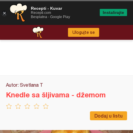
Recepti - Kuvar
Instalirajte
Recepti.com
Besplatna - Google Play
Ulogujte se
Autor: Svetlana T
Knedle sa šljivama - džemom
Dodaj u listu