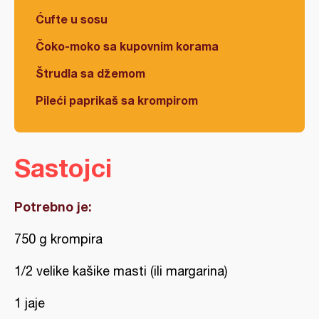
Ćufte u sosu
Čoko-moko sa kupovnim korama
Štrudla sa džemom
Pileći paprikaš sa krompirom
Sastojci
Potrebno je:
750 g krompira
1/2 velike kašike masti (ili margarina)
1 jaje