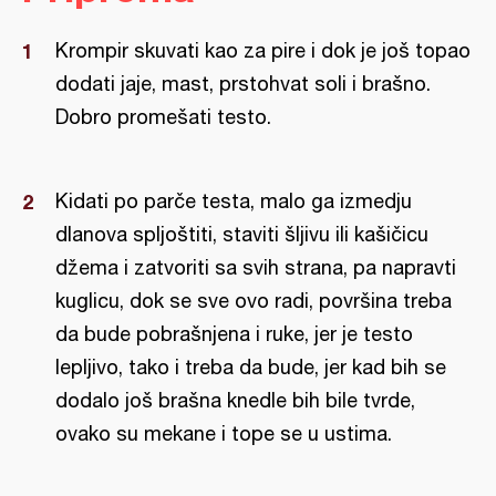
Krompir skuvati kao za pire i dok je još topao
dodati jaje, mast, prstohvat soli i brašno.
Dobro promešati testo.
Kidati po parče testa, malo ga izmedju
dlanova spljoštiti, staviti šljivu ili kašičicu
džema i zatvoriti sa svih strana, pa napravti
kuglicu, dok se sve ovo radi, površina treba
da bude pobrašnjena i ruke, jer je testo
lepljivo, tako i treba da bude, jer kad bih se
dodalo još brašna knedle bih bile tvrde,
ovako su mekane i tope se u ustima.