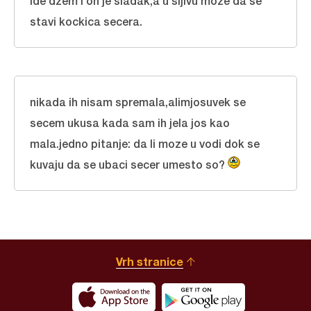
ide dzem i on je sladak,a u sljivu moze da se
stavi kockica secera.
nikada ih nisam spremala,alimjosuvek se
secem ukusa kada sam ih jela jos kao
mala.jedno pitanje: da li moze u vodi dok se
kuvaju da se ubaci secer umesto so?
Vrh stranice