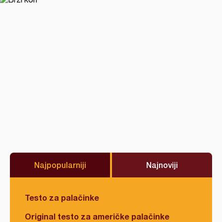
Najpopularniji
Najnoviji
Testo za palačinke
Original testo za američke palačinke