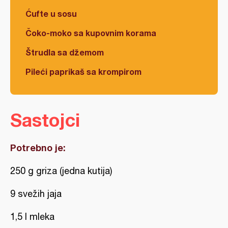
Ćufte u sosu
Čoko-moko sa kupovnim korama
Štrudla sa džemom
Pileći paprikaš sa krompirom
Sastojci
Potrebno je:
250 g griza (jedna kutija)
9 svežih jaja
1,5 l mleka