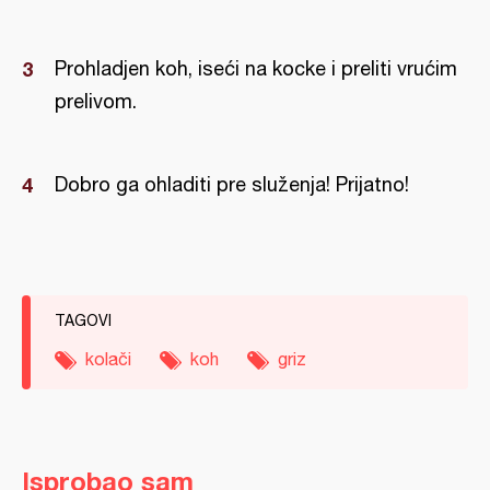
Prohladjen koh, iseći na kocke i preliti vrućim
prelivom.
Dobro ga ohladiti pre služenja! Prijatno!
TAGOVI
kolači
koh
griz
Isprobao sam