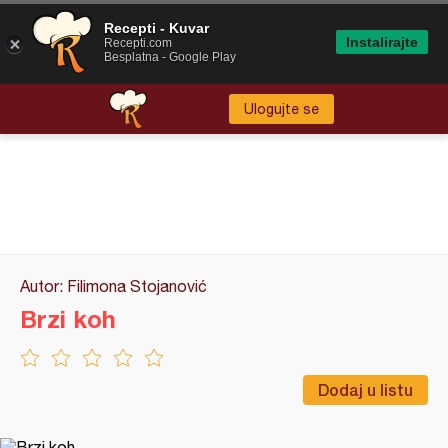
Recepti - Kuvar
Instalirajte
Recepti.com
Besplatna - Google Play
Ulogujte se
Autor: Filimona Stojanović
Brzi koh
Dodaj u listu