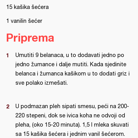
15 kašika šećera
1 vanilin šećer
Priprema
Umutiti 9 belanaca, u to dodavati jedno po
jedno žumance i dalje mutiti. Kada sjedinite
belanca i žumanca kašikom u to dodati griz i
sve polako izmešati.
U podmazan pleh sipati smesu, peći na 200-
220 stepeni, dok se ivica koha ne odvoji od
pleha, (oko 15-20 minuta). 1,5 l mleka skuvati
sa 15 kašika šećera i jednim vanil šećerom.