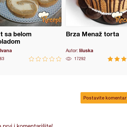
t sa belom
Brza Menaž torta
oladom
Ivana
liluska
Autor:
63
17292
Postavite komentar
 prvi i komentarišite!