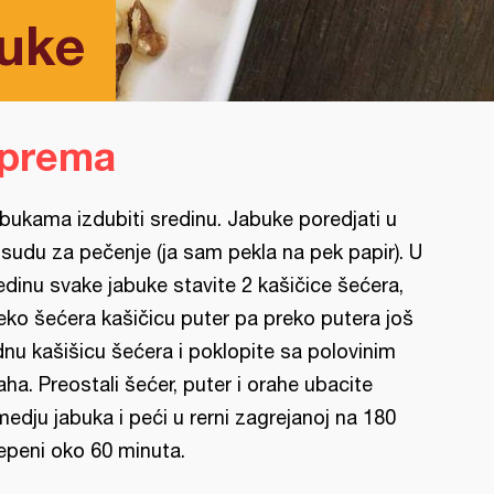
uke
iprema
bukama izdubiti sredinu. Jabuke poredjati u
sudu za pečenje (ja sam pekla na pek papir). U
edinu svake jabuke stavite 2 kašičice šećera,
eko šećera kašičicu puter pa preko putera još
dnu kašišicu šećera i poklopite sa polovinim
aha. Preostali šećer, puter i orahe ubacite
medju jabuka i peći u rerni zagrejanoj na 180
epeni oko 60 minuta.