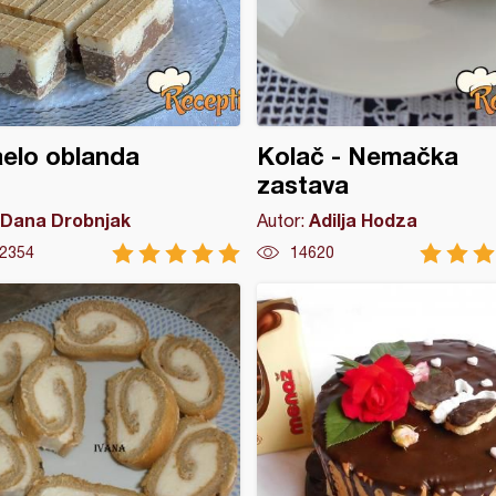
elo oblanda
Kolač - Nemačka
zastava
Dana Drobnjak
Adilja Hodza
Autor:
2354
14620