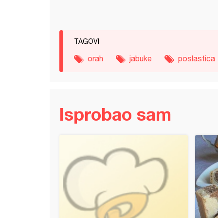
TAGOVI
orah
jabuke
poslastica
Isprobao sam
a torta