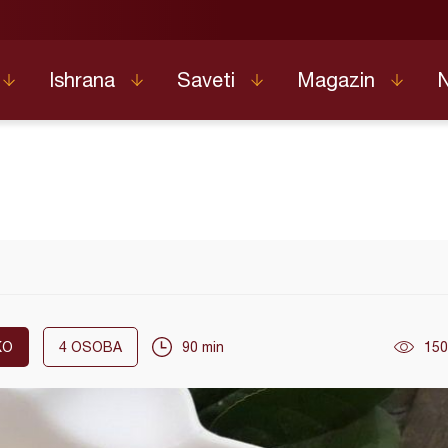
Ishrana
Saveti
Magazin
KO
4
OSOBA
90 min
150