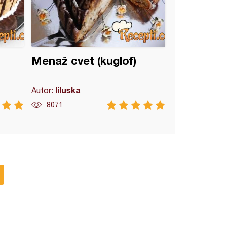
Menaž cvet (kuglof)
liluska
Autor:
8071