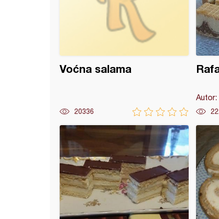
Voćna salama
Rafa
Autor:
20336
22
 cvet (kuglof)