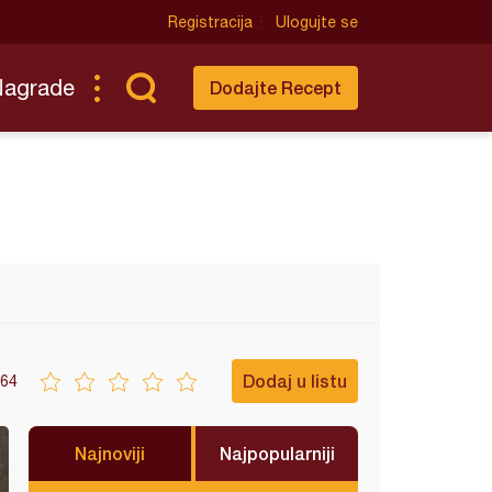
Registracija
Ulogujte se
Nagrade
Dodajte Recept
Dodaj u listu
64
Najnoviji
Najpopularniji