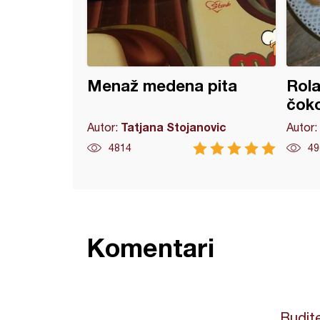
Menaž medena pita
Rola
čok
Tatjana Stojanovic
Autor:
Autor:
4814
49
Komentari
Budite