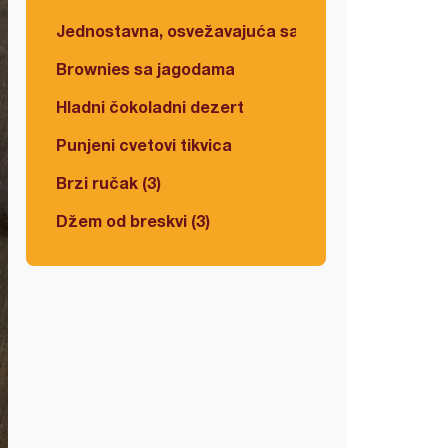
Jednostavna, osvežavajuća salata
Brownies sa jagodama
Hladni čokoladni dezert
Punjeni cvetovi tikvica
Brzi ručak (3)
Džem od breskvi (3)