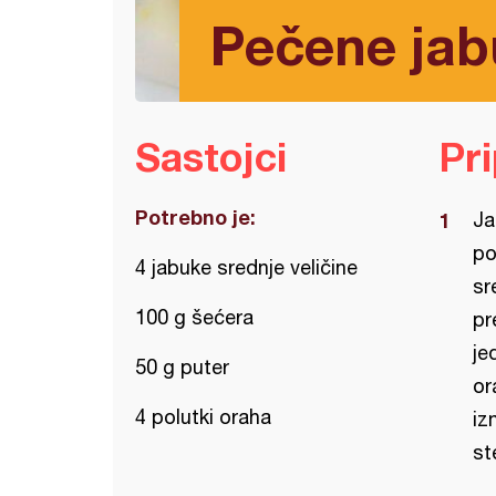
Pečene jab
Sastojci
Pr
Potrebno je:
Ja
po
4 jabuke srednje veličine
sr
100 g šećera
pr
je
50 g puter
or
4 polutki oraha
iz
st