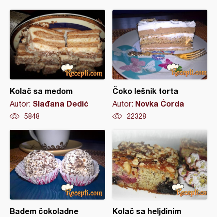
Kolač sa medom
Čoko lešnik torta
Slađana Dedić
Novka Ćorda
Autor:
Autor:
5848
22328
Badem čokoladne
Kolač sa heljdinim