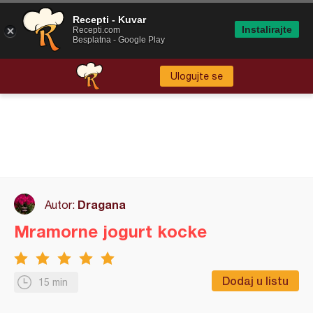
Recepti - Kuvar
Instalirajte
Recepti.com
Besplatna - Google Play
Ulogujte se
Dragana
Autor:
Mramorne jogurt kocke
Dodaj u listu
15 min