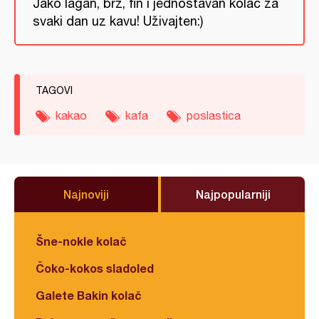
Jako lagan, brz, fin i jednostavan kolač za
svaki dan uz kavu! Uživajten:)
TAGOVI
kakao
kafa
poslastica
Najnoviji
Najpopularniji
Šne-nokle kolač
Čoko-kokos sladoled
Galete Bakin kolač