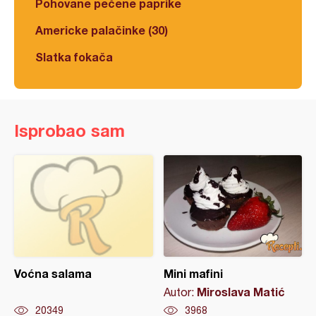
Pohovane pečene paprike
Americke palačinke (30)
Slatka fokača
Isprobao sam
Voćna salama
Mini mafini
Miroslava Matić
Autor:
20349
3968