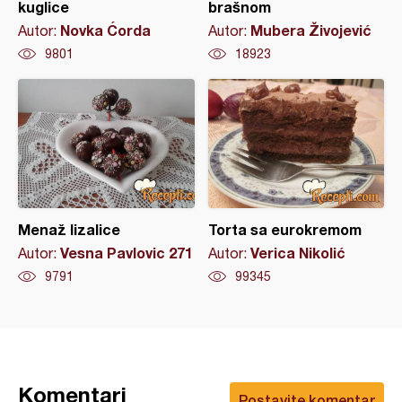
kuglice
brašnom
Novka Ćorda
Mubera Živojević
Autor:
Autor:
9801
18923
Menaž lizalice
Torta sa eurokremom
Vesna Pavlovic 271
Verica Nikolić
Autor:
Autor:
9791
99345
Komentari
Postavite komentar