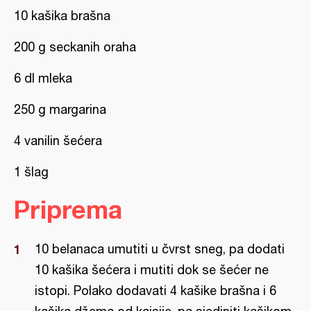
10 kašika brašna
200 g seckanih oraha
6 dl mleka
250 g margarina
4 vanilin šećera
1 šlag
Priprema
10 belanaca umutiti u čvrst sneg, pa dodati
10 kašika šećera i mutiti dok se šećer ne
istopi. Polako dodavati 4 kašike brašna i 6