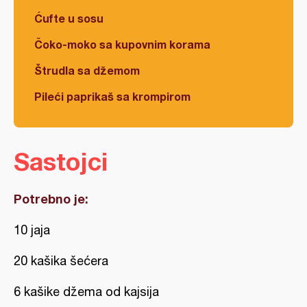
Ćufte u sosu
Čoko-moko sa kupovnim korama
Štrudla sa džemom
Pileći paprikaš sa krompirom
Sastojci
Potrebno je:
10 jaja
20 kašika šećera
6 kašike džema od kajsija