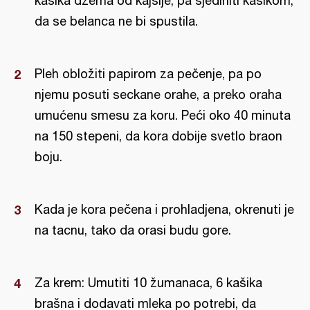
kašika džema od kajsije, pa sjediniti kašikom,
da se belanca ne bi spustila.
Pleh obložiti papirom za pečenje, pa po
njemu posuti seckane orahe, a preko oraha
umućenu smesu za koru. Peći oko 40 minuta
na 150 stepeni, da kora dobije svetlo braon
boju.
Kada je kora pečena i prohladjena, okrenuti je
na tacnu, tako da orasi budu gore.
Za krem: Umutiti 10 žumanaca, 6 kašika
brašna i dodavati mleka po potrebi, da