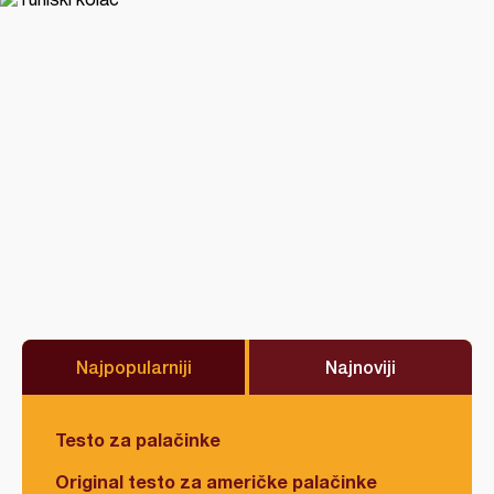
Najpopularniji
Najnoviji
Testo za palačinke
Original testo za američke palačinke