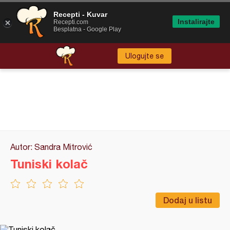
Recepti - Kuvar
Instalirajte
Recepti.com
Besplatna - Google Play
Ulogujte se
Autor: Sandra Mitrović
Tuniski kolač
Dodaj u listu