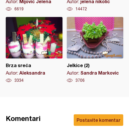
Mijovic Jelena
jelena nikolic
Autor:
Autor:
6619
14472
Brza sreća
Jelkice (2)
Aleksandra
Sandra Markovic
Autor:
Autor:
3334
3706
Komentari
Postavite komentar