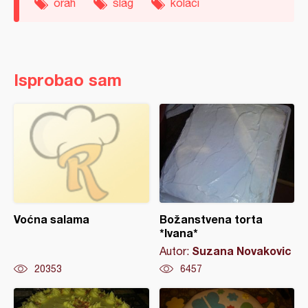
orah
šlag
kolači
Isprobao sam
Voćna salama
Božanstvena torta
*Ivana*
Suzana Novakovic
Autor:
20353
6457