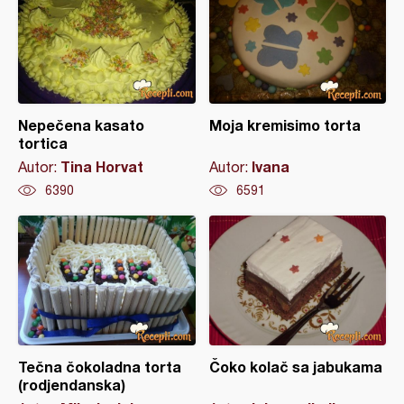
Nepečena kasato
Moja kremisimo torta
tortica
Tina Horvat
Ivana
Autor:
Autor:
6390
6591
Tečna čokoladna torta
Čoko kolač sa jabukama
(rodjendanska)