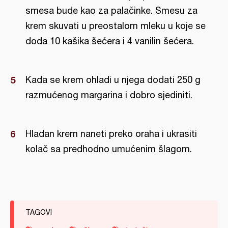
smesa bude kao za palačinke. Smesu za
krem skuvati u preostalom mleku u koje se
doda 10 kašika šećera i 4 vanilin šećera.
Kada se krem ohladi u njega dodati 250 g
razmućenog margarina i dobro sjediniti.
Hladan krem naneti preko oraha i ukrasiti
kolač sa predhodno umućenim šlagom.
TAGOVI