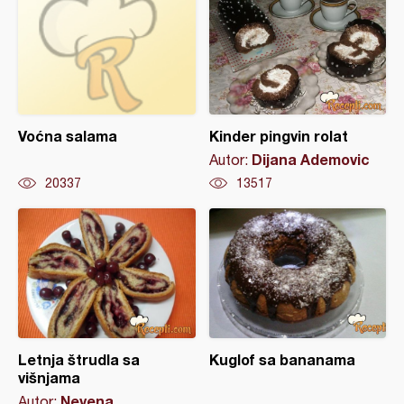
Voćna salama
Kinder pingvin rolat
Dijana Ademovic
Autor:
20337
13517
Letnja štrudla sa
Kuglof sa bananama
višnjama
Nevena
Autor: