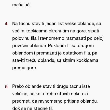
mešajući.
Na tacnu staviti jedan list velike oblande, sa
većim kockicama okrenutim na gore, sipati
polovinu fila i ravnomerno razmazati po celoj
površini oblande. Poklopiti fil sa drugom
oblandom i premazati je ostatkom fila, pa
staviti treću oblandu, sa sitnim kockicama
prema gore.
Preko oblande staviti drugu tacnu iste
veličine, na koju treba staviti neki tezi
predmet, da ravnomerno pritisne oblandu,
dok se ne stegne fil.