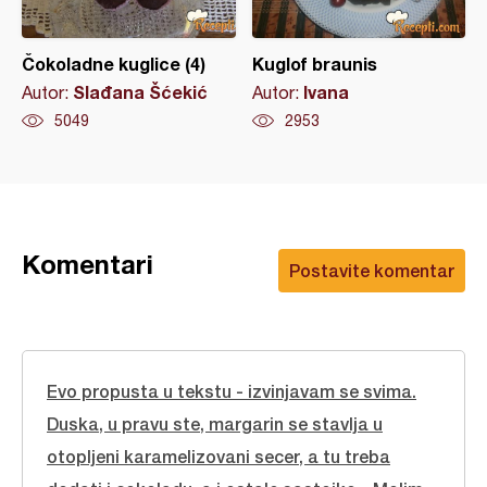
Čokoladne kuglice (4)
Kuglof braunis
Slađana Šćekić
Ivana
Autor:
Autor:
5049
2953
Komentari
Postavite komentar
Evo propusta u tekstu - izvinjavam se svima.
Duska, u pravu ste, margarin se stavlja u
otopljeni karamelizovani secer, a tu treba