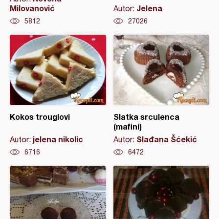
Milovanović
Jelena
Autor:
5812
27026
Kokos trouglovi
Slatka srculenca
(mafini)
jelena nikolic
Slađana Šćekić
Autor:
Autor:
6716
6472