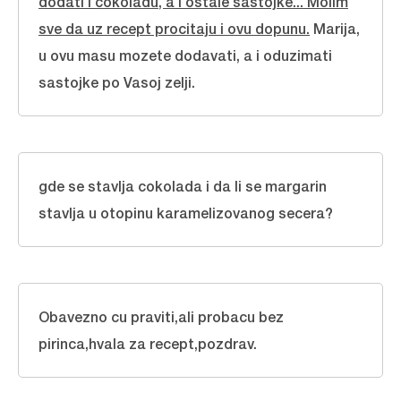
dodati i cokoladu, a i ostale sastojke... Molim
sve da uz recept procitaju i ovu dopunu.
Marija,
u ovu masu mozete dodavati, a i oduzimati
sastojke po Vasoj zelji.
gde se stavlja cokolada i da li se margarin
stavlja u otopinu karamelizovanog secera?
Obavezno cu praviti,ali probacu bez
pirinca,hvala za recept,pozdrav.