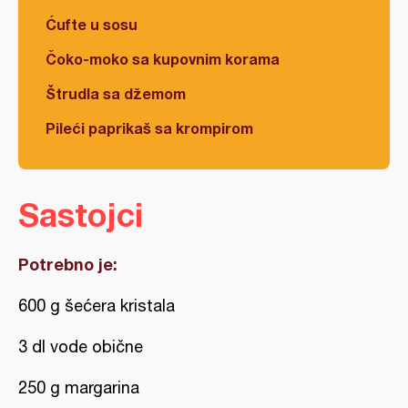
Ćufte u sosu
Čoko-moko sa kupovnim korama
Štrudla sa džemom
Pileći paprikaš sa krompirom
Sastojci
Potrebno je:
600 g šećera kristala
3 dl vode obične
250 g margarina