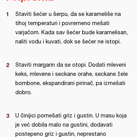
Staviti šećer u šerpu, da se karameliše na
tihoj temperaturi i povremeno mešati
varjačom. Kada sav šećer bude karamelisan,
naliti vodu i kuvati, dok se šećer ne istopi.
Staviti margarin da se otopi. Dodati mleveni
keks, mlevene i seckane orahe, seckane žele
bombone, ekspandirani pirinač, pa izmešati
dobro.
U činijici pomešati griz i gustin. U masu koja
je već dobila malo na gustini, dodavati
postepeno griz i gustin, neprestano