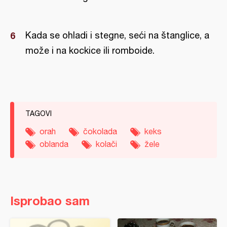
Kada se ohladi i stegne, seći na štanglice, a
može i na kockice ili romboide.
TAGOVI
orah
čokolada
keks
oblanda
kolači
žele
Isprobao sam