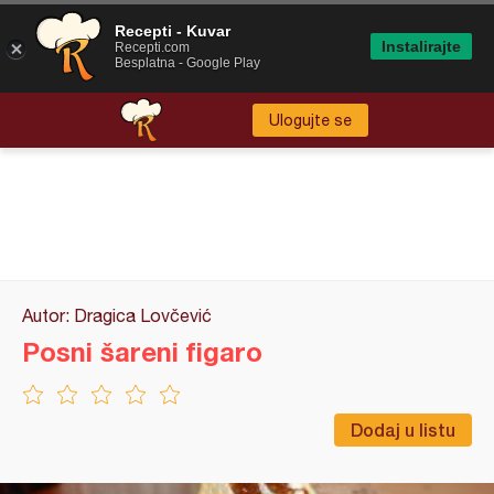
Recepti - Kuvar
Instalirajte
Recepti.com
Besplatna - Google Play
Ulogujte se
Autor: Dragica Lovčević
Posni šareni figaro
Dodaj u listu