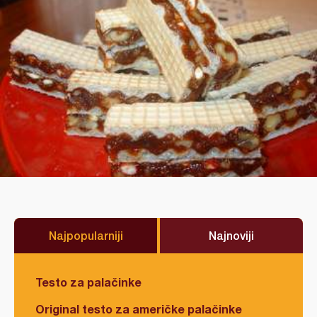
Najpopularniji
Najnoviji
Testo za palačinke
Original testo za američke palačinke