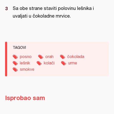
Sa obe strane staviti polovinu lešnika i
uvaljati u čokoladne mrvice.
TAGOVI
posno
orah
čokolada
lešnik
kolači
urme
smokve
Isprobao sam