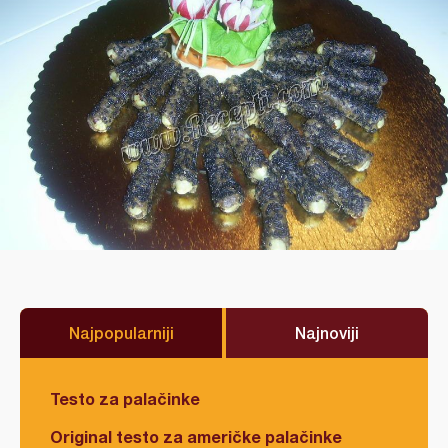
Najpopularniji
Najnoviji
Testo za palačinke
Original testo za američke palačinke