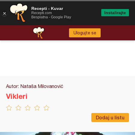
Recepti - Kuvar
Instalirajte
Recepti.com
Besplatna - Google Play
Ulogujte se
Autor: Nataša Milovanović
Vikleri
Dodaj u listu