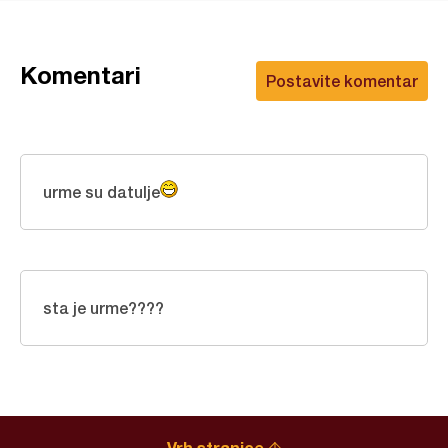
Komentari
Postavite komentar
urme su datulje
sta je urme????
Vrh stranice