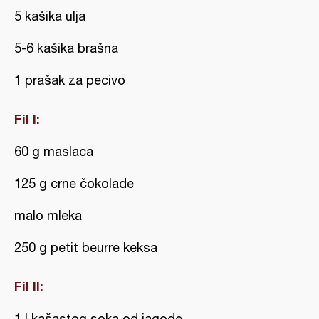
5 kašika ulja
5-6 kašika brašna
1 prašak za pecivo
Fil I:
60 g maslaca
125 g crne čokolade
malo mleka
250 g petit beurre keksa
Fil II:
1 l kašastog soka od jagode