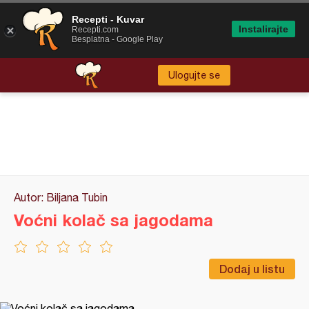
Recepti - Kuvar
Instalirajte
Recepti.com
Besplatna - Google Play
Ulogujte se
Autor: Biljana Tubin
Voćni kolač sa jagodama
Dodaj u listu