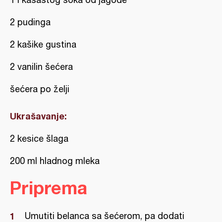
2 pudinga
2 kašike gustina
2 vanilin šećera
šećera po želji
Ukrašavanje:
2 kesice šlaga
200 ml hladnog mleka
Priprema
Umutiti belanca sa šećerom, pa dodati