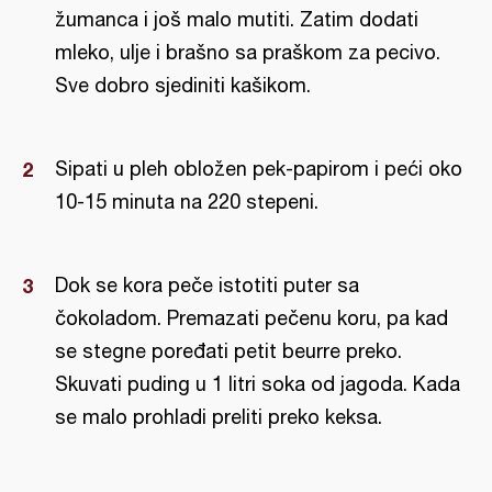
žumanca i još malo mutiti. Zatim dodati
mleko, ulje i brašno sa praškom za pecivo.
Sve dobro sjediniti kašikom.
Sipati u pleh obložen pek-papirom i peći oko
10-15 minuta na 220 stepeni.
Dok se kora peče istotiti puter sa
čokoladom. Premazati pečenu koru, pa kad
se stegne poređati petit beurre preko.
Skuvati puding u 1 litri soka od jagoda. Kada
se malo prohladi preliti preko keksa.