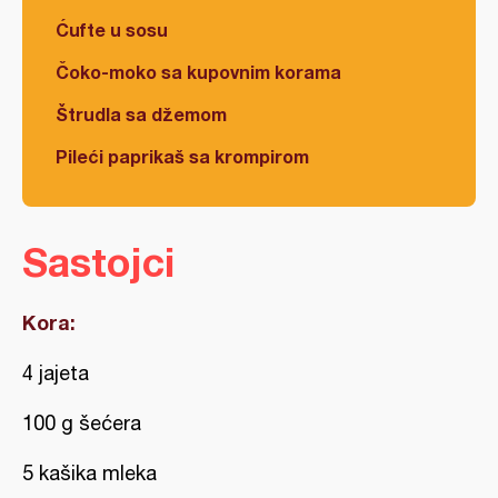
Ćufte u sosu
Čoko-moko sa kupovnim korama
Štrudla sa džemom
Pileći paprikaš sa krompirom
Sastojci
Kora:
4 jajeta
100 g šećera
5 kašika mleka