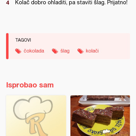
Kolač dobro ohladiti, pa staviti šlag. Prijatno!
TAGOVI
čokolada
šlag
kolači
Isprobao sam