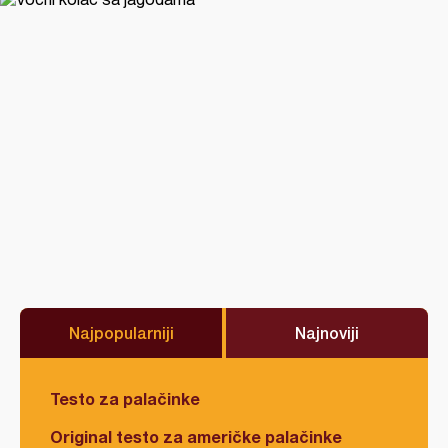
Najpopularniji
Najnoviji
Testo za palačinke
Original testo za američke palačinke