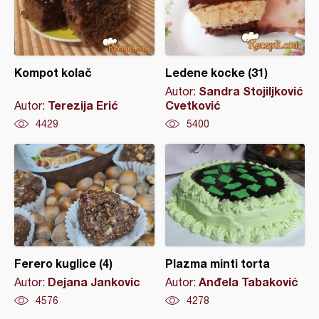
Kompot kolač
Ledene kocke (31)
Sandra Stojiljković
Autor:
Terezija Erić
Cvetković
Autor:
4429
5400
Ferero kuglice (4)
Plazma minti torta
Dejana Jankovic
Anđela Tabaković
Autor:
Autor:
4576
4278