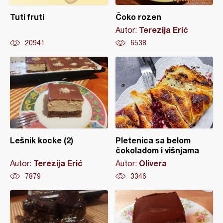
Tuti fruti
Čoko rozen
Terezija Erić
Autor:
20941
6538
Lešnik kocke (2)
Pletenica sa belom
čokoladom i višnjama
Terezija Erić
Olivera
Autor:
Autor:
7879
3346