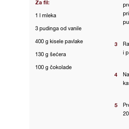
Za fil:
pr
pr
1 l mleka
pu
3 pudinga od vanile
400 g kisele pavlake
Ra
i 
130 g šećera
100 g čokolade
Na
ka
Pr
20