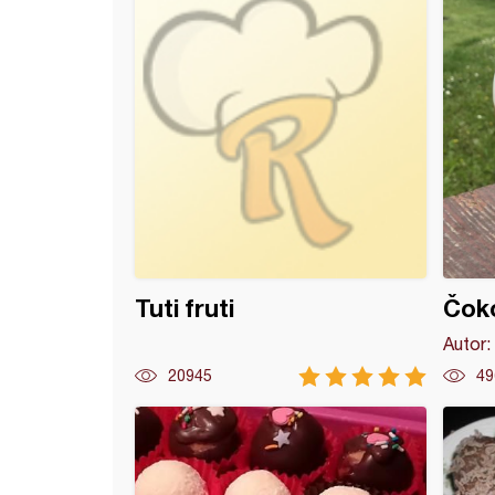
Tuti fruti
Čok
Autor:
20945
49
o srce mafini