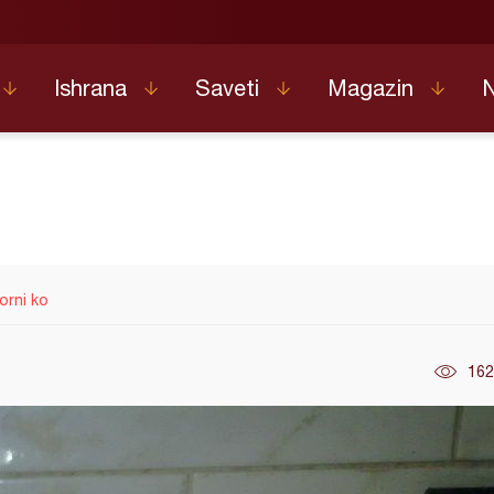
Ishrana
Saveti
Magazin
orni ko
162