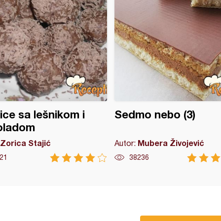
ice sa lešnikom i
Sedmo nebo (3)
oladom
Zorica Stajić
Mubera Živojević
Autor:
21
38236