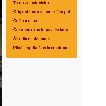
Testo za palačinke
Original testo za američke palačinke
Ćufte u sosu
Čoko-moko sa kupovnim korama
Štrudla sa džemom
Pileći paprikaš sa krompirom