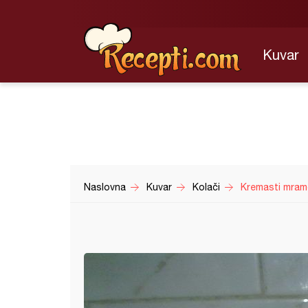
Kuvar
Naslovna
Kuvar
Kolači
Kremasti mram