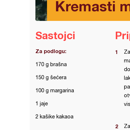
Kremasti m
Sastojci
Pr
Za podlogu:
Za
ma
170 g brašna
do
150 g šećera
la
pa
100 g margarina
ot
1 jaje
vi
2 kašike kakaoa
Za