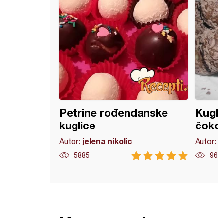
Petrine rođendanske
Kugl
kuglice
čok
jelena nikolic
Autor:
Autor:
5885
96