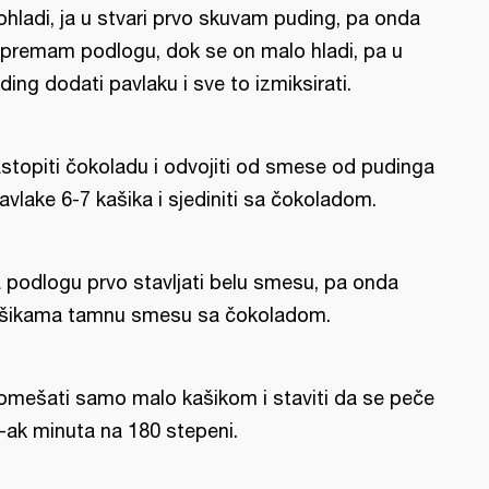
ohladi, ja u stvari prvo skuvam puding, pa onda
ipremam podlogu, dok se on malo hladi, pa u
ding dodati pavlaku i sve to izmiksirati.
stopiti čokoladu i odvojiti od smese od pudinga
pavlake 6-7 kašika i sjediniti sa čokoladom.
 podlogu prvo stavljati belu smesu, pa onda
šikama tamnu smesu sa čokoladom.
omešati samo malo kašikom i staviti da se peče
-ak minuta na 180 stepeni.