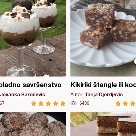
oladno savršenstvo
Kikiriki štangle ili ko
Jovanka Barosevic
Tanja Djordjevic
Autor:
67
6486