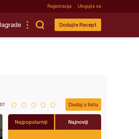
Registracija
Ulogujte se
Nagrade
Dodajte Recept
Dodaj u listu
01
Najpopularniji
Najnoviji