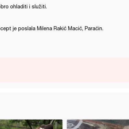
bro ohladiti i služiti.
cept je poslala Milena Rakić Macić, Paraćin.