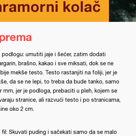
ramorni kolač
iprema
 podlogu: umutiti jaje i šećer, zatim dodati
rgarin, brašno, kakao i sve miksati, dok se ne
bije mekše testo. Testo rastanjiti na foliji, jer je
kše, da se ne lepi, to treba da bude tanko, samo
r mm, jer je podloga, prebaciti u pleh, kojem se
varaju stranice, ali razvući testo i po stranicama,
sine oko 2 cm.
 fil: Skuvati puding i sačekati samo da se malo