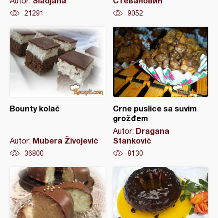
Sladjana
Стевановић
Autor:
21291
9052
Bounty kolač
Crne puslice sa suvim
grožđem
Dragana
Autor:
Mubera Živojević
Stanković
Autor:
36800
8130