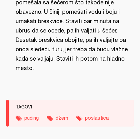
pomešala sa šećerom što takođe nije
obavezno. U činiji pomešati vodu i boju i
umakati breskvice. Staviti par minuta na
ubrus da se ocede, pa ih valjati u šećer.
Desetak breskvica obojite, pa ih valjajte pa
onda sledeću turu, jer treba da budu vlažne
kada se valjaju. Staviti ih potom na hladno
mesto.
TAGOVI
puding
džem
poslastica