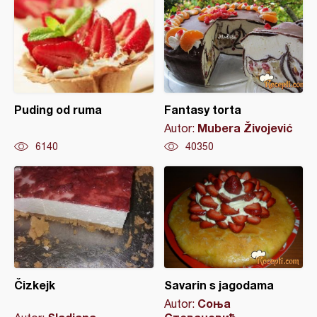
Puding od ruma
Fantasy torta
Mubera Živojević
Autor:
6140
40350
Čizkejk
Savarin s jagodama
Соња
Autor: