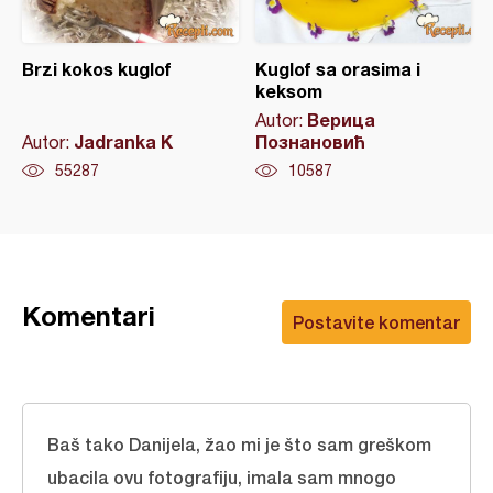
Brzi kokos kuglof
Kuglof sa orasima i
keksom
Верица
Autor:
Jadranka K
Познановић
Autor:
55287
10587
Komentari
Postavite komentar
Baš tako Danijela, žao mi je što sam greškom
ubacila ovu fotografiju, imala sam mnogo