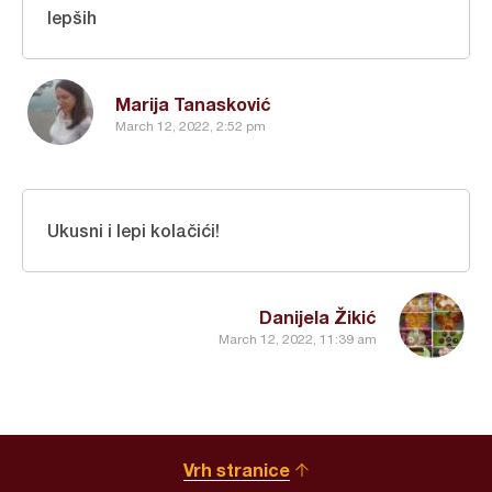
lepših
Marija Tanasković
March 12, 2022, 2:52 pm
Ukusni i lepi kolačići!
Danijela Žikić
March 12, 2022, 11:39 am
Vrh stranice