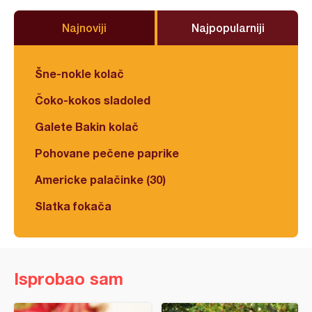
Najnoviji
Najpopularniji
Šne-nokle kolač
Čoko-kokos sladoled
Galete Bakin kolač
Pohovane pečene paprike
Americke palačinke (30)
Slatka fokača
Isprobao sam