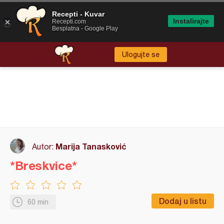
Recepti - Kuvar
Instalirajte
Recepti.com
Besplatna - Google Play
Ulogujte se
Marija Tanasković
Autor:
*Breskvice*
Dodaj u listu
60 min