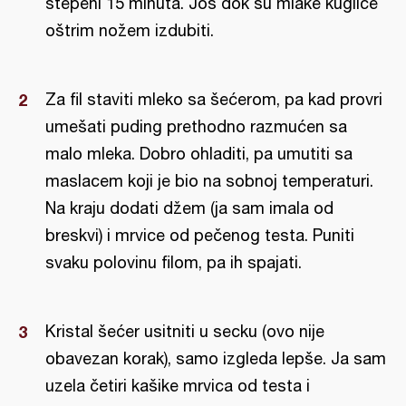
stepeni 15 minuta. Još dok su mlake kuglice
oštrim nožem izdubiti.
Za fil staviti mleko sa šećerom, pa kad provri
umešati puding prethodno razmućen sa
malo mleka. Dobro ohladiti, pa umutiti sa
maslacem koji je bio na sobnoj temperaturi.
Na kraju dodati džem (ja sam imala od
breskvi) i mrvice od pečenog testa. Puniti
svaku polovinu filom, pa ih spajati.
Kristal šećer usitniti u secku (ovo nije
obavezan korak), samo izgleda lepše. Ja sam
uzela četiri kašike mrvica od testa i