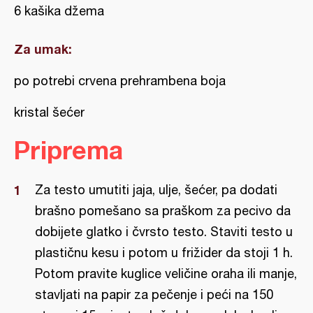
6 kašika džema
Za umak:
po potrebi crvena prehrambena boja
kristal šećer
Priprema
Za testo umutiti jaja, ulje, šećer, pa dodati
brašno pomešano sa praškom za pecivo da
dobijete glatko i čvrsto testo. Staviti testo u
plastičnu kesu i potom u frižider da stoji 1 h.
Potom pravite kuglice veličine oraha ili manje,
stavljati na papir za pečenje i peći na 150