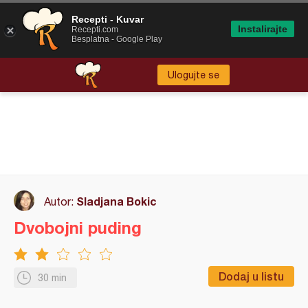
Recepti - Kuvar
Instalirajte
Recepti.com
Besplatna - Google Play
Ulogujte se
Sladjana Bokic
Autor:
Dvobojni puding
Dodaj u listu
30 min