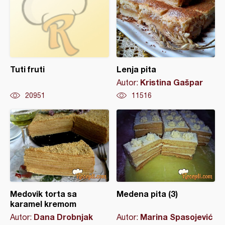
Tuti fruti
Lenja pita
Kristina Gašpar
Autor:
20951
11516
Medovik torta sa
Medena pita (3)
karamel kremom
Dana Drobnjak
Marina Spasojević
Autor:
Autor: