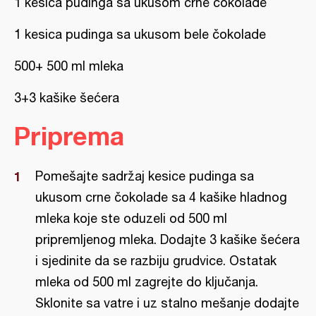
1 kesica pudinga sa ukusom crne čokolade
1 kesica pudinga sa ukusom bele čokolade
500+ 500 ml mleka
3+3 kašike šećera
Priprema
Pomešajte sadržaj kesice pudinga sa
ukusom crne čokolade sa 4 kašike hladnog
mleka koje ste oduzeli od 500 ml
pripremljenog mleka. Dodajte 3 kašike šećera
i sjedinite da se razbiju grudvice. Ostatak
mleka od 500 ml zagrejte do ključanja.
Sklonite sa vatre i uz stalno mešanje dodajte