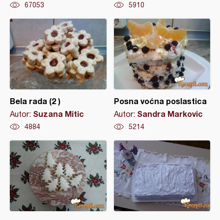
67053
5910
Bela rada (2 )
Posna voćna poslastica
Suzana Mitic
Sandra Markovic
Autor:
Autor:
4884
5214