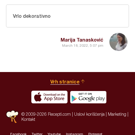
Vrlo dekorativno
Marija Tanasković
March 18, 2022, 5:07 pm
Vrh stranice
© 2009-2026 Recepti.com |
Uslovi korišćenja
|
Marketing
|
Kontakt
Facebook
Twitter
Youtube
Instagram
Pinterest