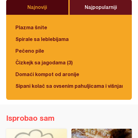
Najnoviji
Najpopularniji
Plazma šnite
Spirale sa leblebijama
Pečeno pile
Čizkejk sa jagodama (3)
Domaći kompot od aronije
Sipani kolač sa ovsenim pahuljicama i višnjama
Isprobao sam