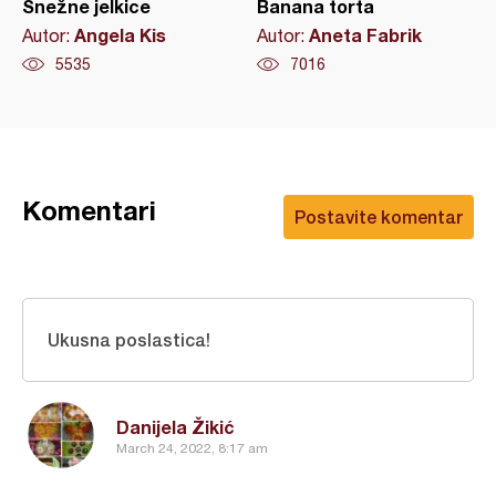
Snežne jelkice
Banana torta
Angela Kis
Aneta Fabrik
Autor:
Autor:
5535
7016
Komentari
Postavite komentar
Ukusna poslastica!
Danijela Žikić
March 24, 2022, 8:17 am