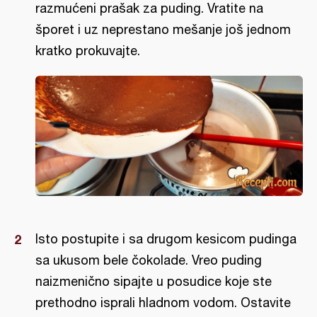
razmućeni prašak za puding. Vratite na
šporet i uz neprestano mešanje još jednom
kratko prokuvajte.
Isto postupite i sa drugom kesicom pudinga
sa ukusom bele čokolade. Vreo puding
naizmenično sipajte u posudice koje ste
prethodno isprali hladnom vodom. Ostavite