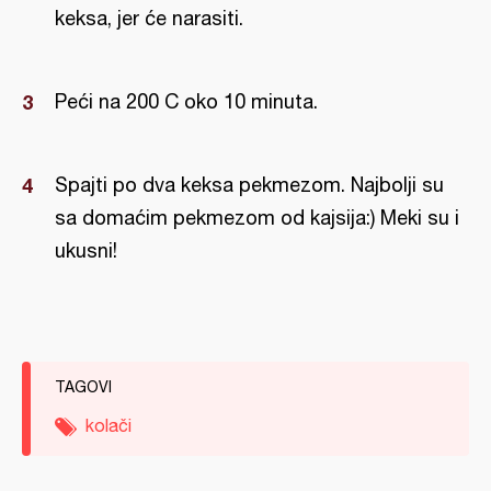
keksa, jer će narasiti.
Peći na 200 C oko 10 minuta.
Spajti po dva keksa pekmezom. Najbolji su
sa domaćim pekmezom od kajsija:) Meki su i
ukusni!
TAGOVI
kolači