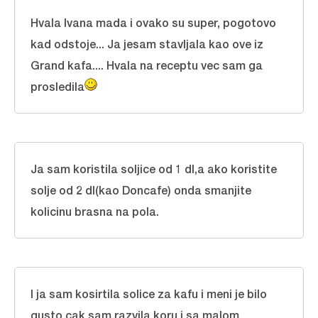
Hvala Ivana mada i ovako su super, pogotovo
kad odstoje... Ja jesam stavljala kao ove iz
Grand kafa.... Hvala na receptu vec sam ga
prosledila
Ja sam koristila soljice od 1 dl,a ako koristite
solje od 2 dl(kao Doncafe) onda smanjite
kolicinu brasna na pola.
I ja sam kosirtila solice za kafu i meni je bilo
gusto cak sam razvila koru i sa malom