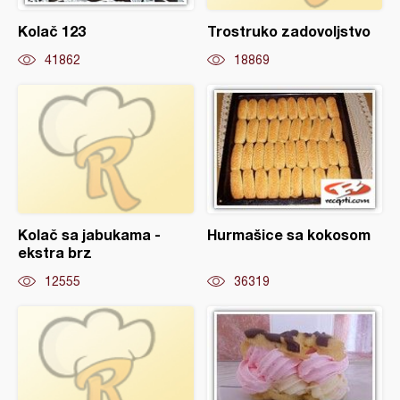
Kolač 123
Trostruko zadovoljstvo
41862
18869
Kolač sa jabukama -
Hurmašice sa kokosom
ekstra brz
12555
36319