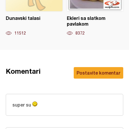
Dunavski talasi
Ekleri sa slatkom
pavlakom
11512
8372
Komentari
Postavite komentar
super su