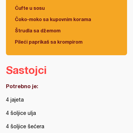
Ćufte u sosu
Čoko-moko sa kupovnim korama
Štrudla sa džemom
Pileći paprikaš sa krompirom
Sastojci
Potrebno je:
4 jajeta
4 šoljice ulja
4 šoljice šećera