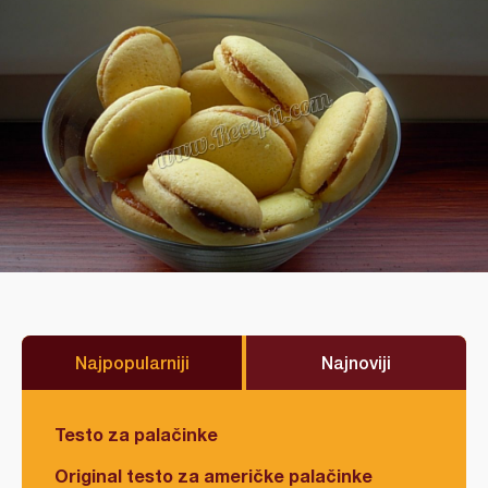
Najpopularniji
Najnoviji
Testo za palačinke
Original testo za američke palačinke