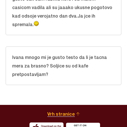
casicom vadila ali su jaaako ukusne pogotovo
kad odsoje verojatno dan dva.Ja jce ih
spremala.
Ivana mnogo mi je gusto testo da li je tacna
mera za brasno? Soljice su od kafe
pretpostavljam?
Vrh stranice