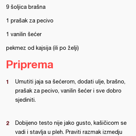
9 šoljica brašna
1 prašak za pecivo
1 vanilin šećer
pekmez od kajsija (ili po želji)
Priprema
Umutiti jaja sa šećerom, dodati ulje, brašno,
prašak za pecivo, vanilin šećer i sve dobro
sjediniti.
Dobijeno testo nije jako gusto, kašičicom se
vadi i stavlja u pleh. Praviti razmak izmedju