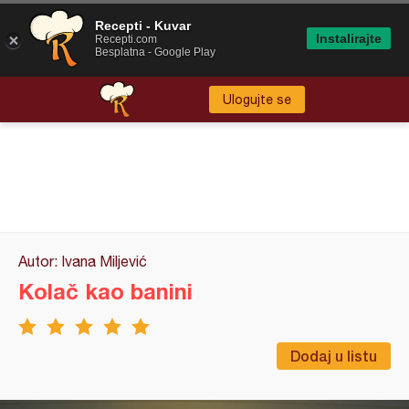
Recepti - Kuvar
Instalirajte
Recepti.com
Besplatna - Google Play
Ulogujte se
Autor: Ivana Miljević
Kolač kao banini
Dodaj u listu