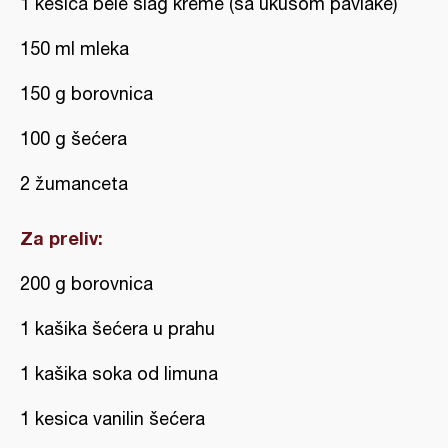
1 kesica bele šlag kreme (sa ukusom pavlake)
150 ml mleka
150 g borovnica
100 g šećera
2 žumanceta
Za preliv:
200 g borovnica
1 kašika šećera u prahu
1 kašika soka od limuna
1 kesica vanilin šećera