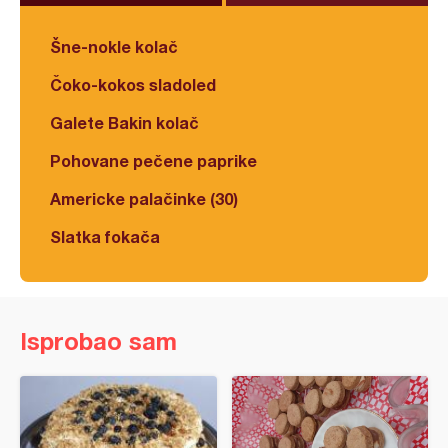
Šne-nokle kolač
Čoko-kokos sladoled
Galete Bakin kolač
Pohovane pečene paprike
Americke palačinke (30)
Slatka fokača
Isprobao sam