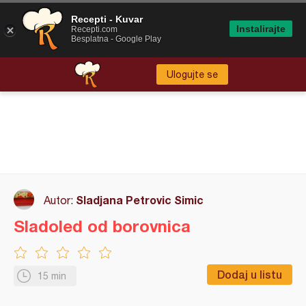
Recepti - Kuvar
Instalirajte
Recepti.com
Besplatna - Google Play
Ulogujte se
Sladjana Petrovic Simic
Autor:
Sladoled od borovnica
Dodaj u listu
15 min