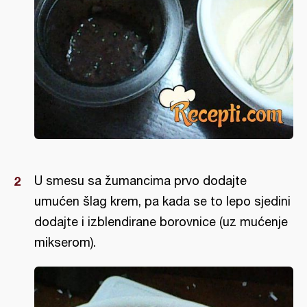
U smesu sa žumancima prvo dodajte
umućen šlag krem, pa kada se to lepo sjedini
dodajte i izblendirane borovnice (uz mućenje
mikserom).