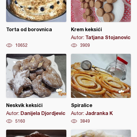
Torta od borovnica
Krem keksići
Tatjana Stojanovic
Autor:
10652
3909
Neskvik keksići
Spiralice
Danijela Djordjevic
Jadranka K
Autor:
Autor:
5160
3849