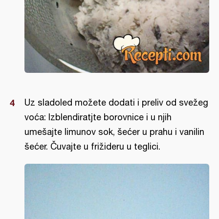
Uz sladoled možete dodati i preliv od svežeg
voća: Izblendiratjte borovnice i u njih
umešajte limunov sok, šećer u prahu i vanilin
šećer. Čuvajte u frižideru u teglici.