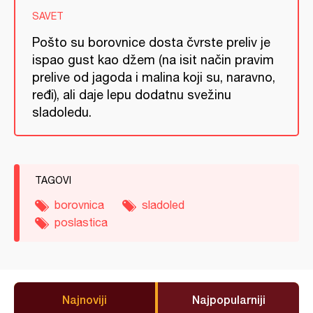
SAVET
Pošto su borovnice dosta čvrste preliv je
ispao gust kao džem (na isit način pravim
prelive od jagoda i malina koji su, naravno,
ređi), ali daje lepu dodatnu svežinu
sladoledu.
TAGOVI
borovnica
sladoled
poslastica
Najnoviji
Najpopularniji