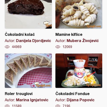
Čokoladni kolač
Mamine kiflice
Danijela Djordjevic
Mubera Živojević
Autor:
Autor:
44969
12069
Roler trouglovi
Čokoladni Fondue
Marina Ignjatovic
Dijana Popovic
Autor:
Autor:
11589
7196