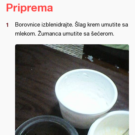
Priprema
Borovnice izblenidrajte. Šlag krem umutite sa
mlekom. Žumanca umutite sa šećerom.