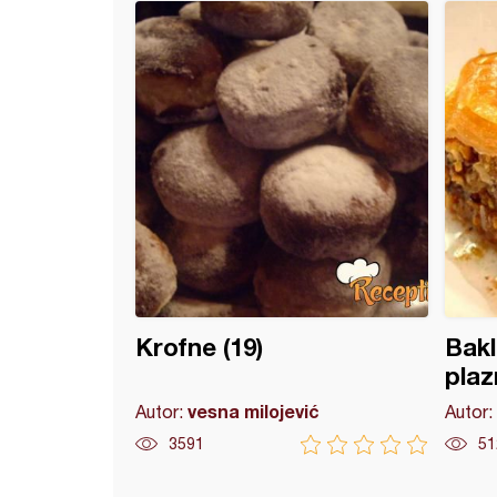
in Roll
Krofne (19)
Bakl
pla
vesna milojević
Autor:
Autor:
3591
51