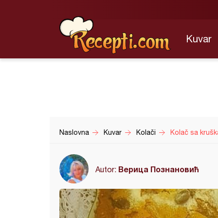
Kuvar
Naslovna
Kuvar
Kolači
Kolač sa krušk
Верица Познановић
Autor: