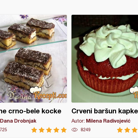
e crno-bele kocke
Crveni baršun kapke
Dana Drobnjak
Milena Radivojević
Autor:
725
8249