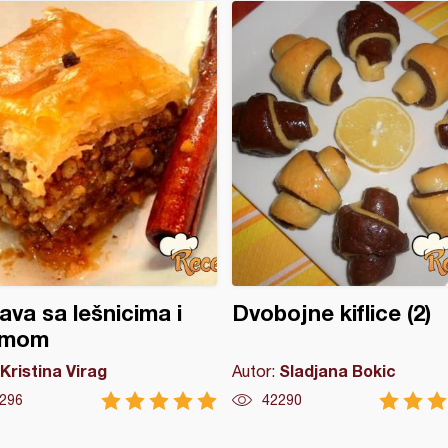
ava sa lešnicima i
Dvobojne kiflice (2)
zmom
Kristina Virag
Sladjana Bokic
Autor:
296
42290