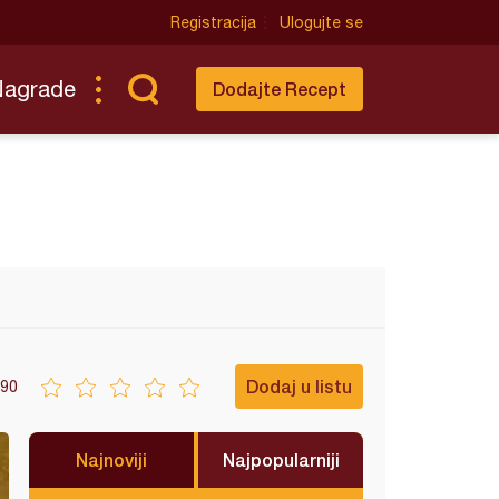
Registracija
Ulogujte se
Nagrade
Dodajte Recept
Dodaj u listu
90
Najnoviji
Najpopularniji