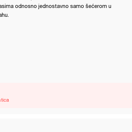
asima odnosno jednostavno samo šećerom u
ahu.
tica