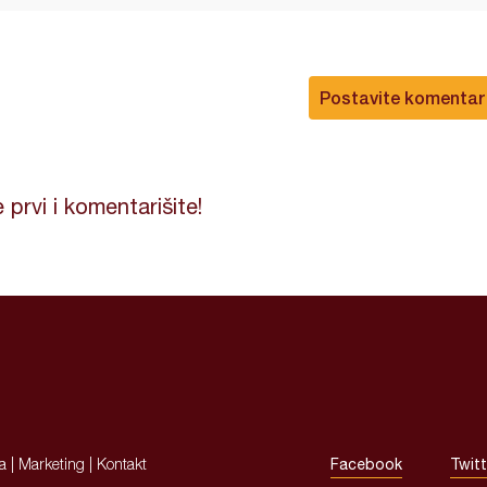
Postavite komentar
 prvi i komentarišite!
ja
|
Marketing
|
Kontakt
Facebook
Twitt