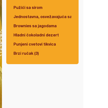
Pužići sa sirom
Jednostavna, osvežavajuća salata
Brownies sa jagodama
Hladni čokoladni dezert
Punjeni cvetovi tikvica
Brzi ručak (3)