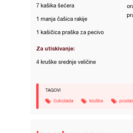
7 kašika šećera
or
pr
1 manja čašica rakije
1 kašičica praška za pecivo
Za utiskivanje:
4 kruške srednje veličine
TAGOVI
čokolada
kruške
poslas