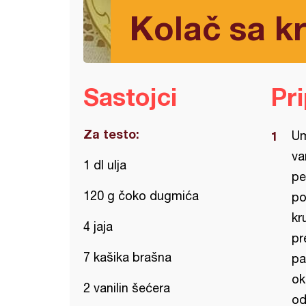
Kolač sa k
Sastojci
Pr
Za testo:
Um
va
1 dl ulja
pe
120 g čoko dugmića
po
kr
4 jaja
pr
7 kašika brašna
pa
ok
2 vanilin šećera
od