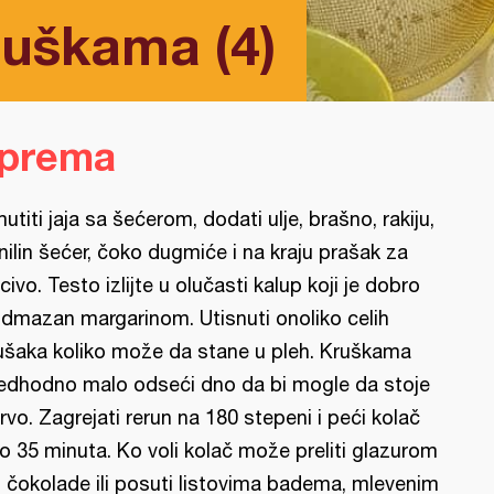
ruškama (4)
iprema
utiti jaja sa šećerom, dodati ulje, brašno, rakiju,
nilin šećer, čoko dugmiće i na kraju prašak za
civo. Testo izlijte u olučasti kalup koji je dobro
dmazan margarinom. Utisnuti onoliko celih
ušaka koliko može da stane u pleh. Kruškama
edhodno malo odseći dno da bi mogle da stoje
rvo. Zagrejati rerun na 180 stepeni i peći kolač
o 35 minuta. Ko voli kolač može preliti glazurom
 čokolade ili posuti listovima badema, mlevenim