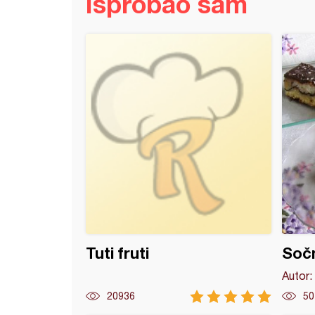
Isprobao sam
Liza torta
Tuti fruti
Sočn
Autor:
20936
50