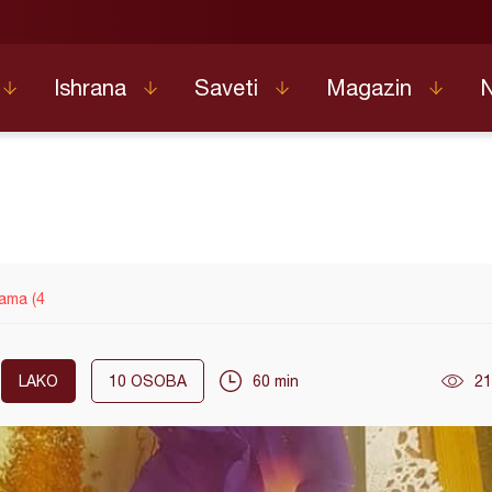
Ishrana
Saveti
Magazin
ama (4
LAKO
10
OSOBA
60 min
21