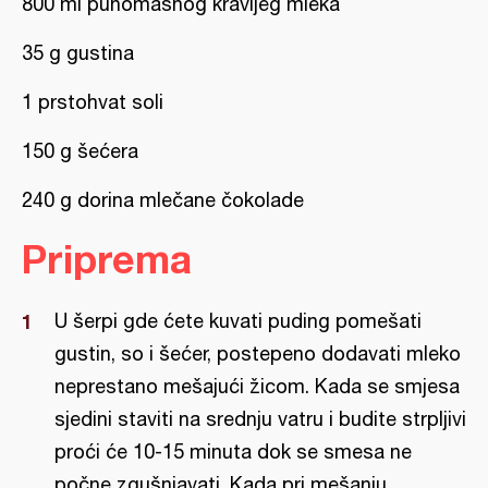
800 ml punomasnog kravljeg mleka
35 g gustina
1 prstohvat soli
150 g šećera
240 g dorina mlečane čokolade
Priprema
U šerpi gde ćete kuvati puding pomešati
gustin, so i šećer, postepeno dodavati mleko
neprestano mešajući žicom. Kada se smjesa
sjedini staviti na srednju vatru i budite strpljivi
proći će 10-15 minuta dok se smesa ne
počne zgušnjavati. Kada pri mešanju