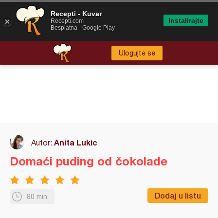
Recepti - Kuvar
Instalirajte
Recepti.com
Besplatna - Google Play
Ulogujte se
Anita Lukic
Autor:
Domaći puding od čokolade
Dodaj u listu
80 min