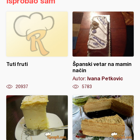
Isprobao sam
Tuti fruti
Španski vetar na mamin
način
Ivana Petkovic
Autor:
20937
5783