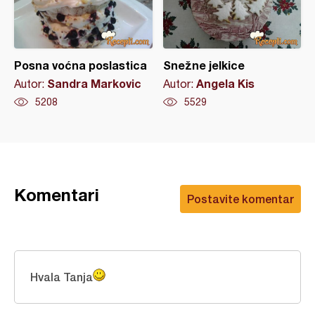
Posna voćna poslastica
Snežne jelkice
Sandra Markovic
Angela Kis
Autor:
Autor:
5208
5529
Komentari
Postavite komentar
Hvala Tanja