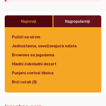
Najnoviji
Najpopularniji
Pužići sa sirom
Jednostavna, osvežavajuća salata
Brownies sa jagodama
Hladni čokoladni dezert
Punjeni cvetovi tikvica
Brzi ručak (3)