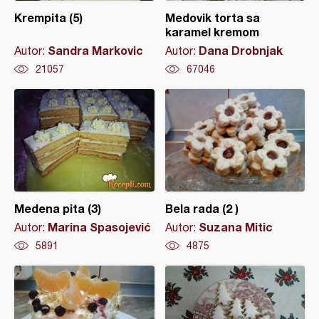
Krempita (5)
Medovik torta sa
karamel kremom
Sandra Markovic
Dana Drobnjak
Autor:
Autor:
21057
67046
Medena pita (3)
Bela rada (2 )
Marina Spasojević
Suzana Mitic
Autor:
Autor:
5891
4875