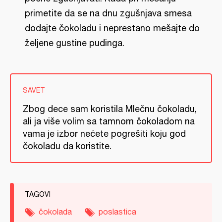
primetite da se na dnu zgušnjava smesa
dodajte čokoladu i neprestano mešajte do
željene gustine pudinga.
SAVET
Zbog dece sam koristila Mlečnu čokoladu,
ali ja više volim sa tamnom čokoladom na
vama je izbor nećete pogrešiti koju god
čokoladu da koristite.
TAGOVI
čokolada
poslastica