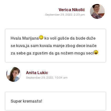
Verica Nikolić
September 29, 2022, 2:23 pm
Hvala Marijana
ko voli gušće da bude duže
se kuva,ja sam kuvala manje zbog dece inače
za sebe ga zgustim da ga nožem mogu seci
Anita Lukic
September 29, 2022, 10:04 am
Super kremasto!