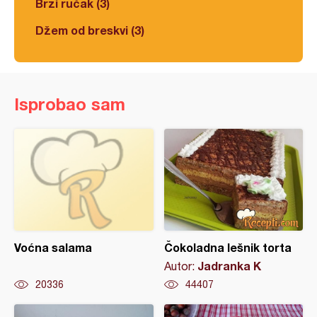
Brzi ručak (3)
Džem od breskvi (3)
Isprobao sam
Voćna salama
Čokoladna lešnik torta
Jadranka K
Autor:
20336
44407