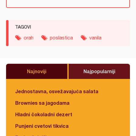
TAGOVI
orah
poslastica
vanila
Najnoviji
Najpopularniji
Jednostavna, osvežavajuća salata
Brownies sa jagodama
Hladni čokoladni dezert
Punjeni cvetovi tikvica