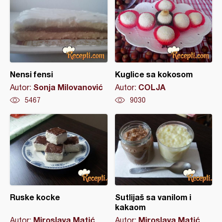
Nensi fensi
Kuglice sa kokosom
Sonja Milovanović
COLJA
Autor:
Autor:
5467
9030
Ruske kocke
Sutlijaš sa vanilom i
kakaom
Miroslava Matić
Miroslava Matić
Autor:
Autor: