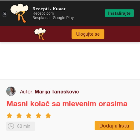
Recepti - Kuvar
Instalirajte
Recepti.com
Besplatna - Google Play
Ulogujte se
Marija Tanasković
Autor:
Masni kolač sa mlevenim orasima
Dodaj u listu
60 min