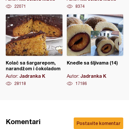
22071
8374
Kolač sa šargarepom,
Knedle sa šljivama (14)
narandžom i čokoladom
Jadranka K
Jadranka K
Autor:
Autor:
28118
17186
Komentari
Postavite komentar