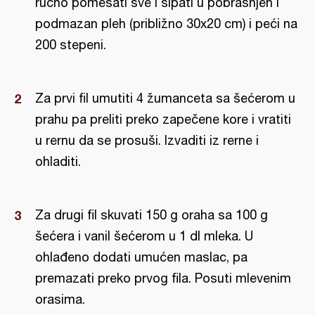
ručno pomešati sve i sipati u pobrašnjen i
podmazan pleh (približno 30x20 cm) i peći na
200 stepeni.
Za prvi fil umutiti 4 žumanceta sa šećerom u
prahu pa preliti preko zapečene kore i vratiti
u rernu da se prosuši. Izvaditi iz rerne i
ohladiti.
Za drugi fil skuvati 150 g oraha sa 100 g
šećera i vanil šećerom u 1 dl mleka. U
ohlađeno dodati umućen maslac, pa
premazati preko prvog fila. Posuti mlevenim
orasima.