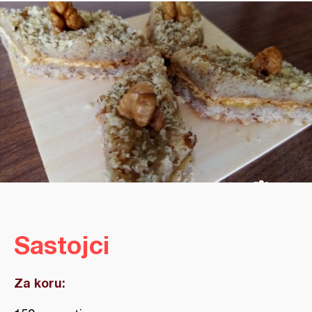
Sastojci
Za koru: