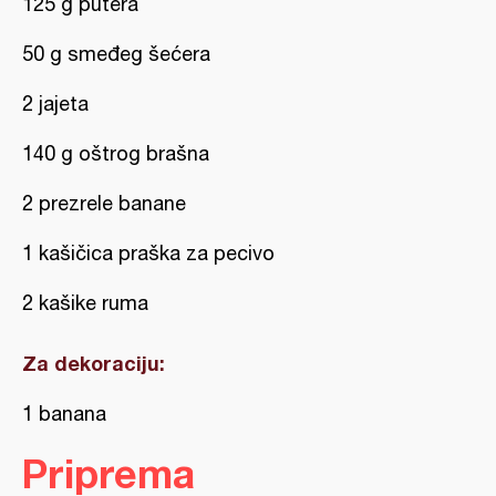
125 g putera
50 g smeđeg šećera
2 jajeta
140 g oštrog brašna
2 prezrele banane
1 kašičica praška za pecivo
2 kašike ruma
Za dekoraciju:
1 banana
Priprema