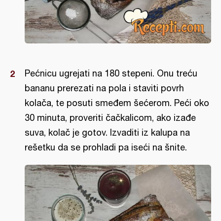
Pećnicu ugrejati na 180 stepeni. Onu treću
bananu prerezati na pola i staviti povrh
kolača, te posuti smeđem šećerom. Peći oko
30 minuta, proveriti čačkalicom, ako izađe
suva, kolač je gotov. Izvaditi iz kalupa na
rešetku da se prohladi pa iseći na šnite.