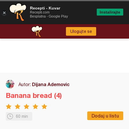
Recepti - Kuvar
Instalirajte
Recepti.com
Besplatna - Google Play
Ulogujte se
Dijana Ademovic
Autor:
Banana bread (4)
Dodaj u listu
60 min