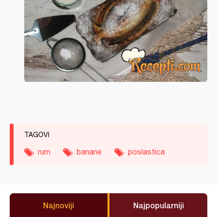
TAGOVI
rum
banane
poslastica
Najnoviji
Najpopularniji