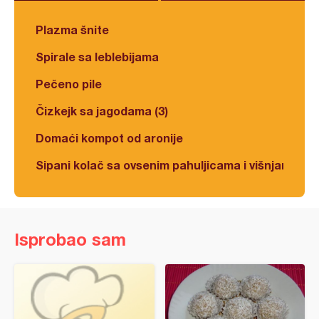
Plazma šnite
Spirale sa leblebijama
Pečeno pile
Čizkejk sa jagodama (3)
Domaći kompot od aronije
Sipani kolač sa ovsenim pahuljicama i višnjama
Isprobao sam