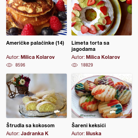
Američke palačinke (14)
Limeta torta sa
jagodama
Milica Kolarov
Milica Kolarov
Autor:
Autor:
8596
18829
Štrudla sa kokosom
Šareni keksići
Jadranka K
liluska
Autor:
Autor: