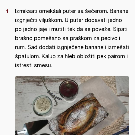
Izmiksati omekšali puter sa šećerom. Banane
izgnječiti viljuškom. U puter dodavati jedno
po jedno jaje i mutiti tek da se poveže. Sipati
brašno pomešano sa praškom za pecivo i
rum. Sad dodati izgnječene banane i izmešati
špatulom. Kalup za hleb obložiti pek pairom i
istresti smesu.