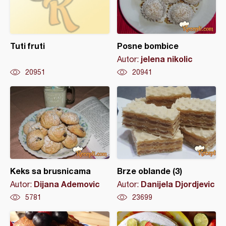
Tuti fruti
Posne bombice
jelena nikolic
Autor:
20951
20941
Keks sa brusnicama
Brze oblande (3)
Dijana Ademovic
Danijela Djordjevic
Autor:
Autor:
5781
23699