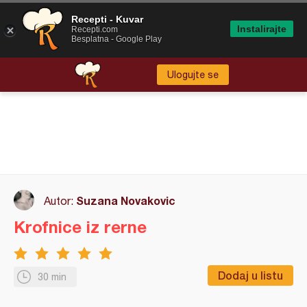
Recepti - Kuvar
Instalirajte
Recepti.com
Besplatna - Google Play
Ulogujte se
Suzana Novakovic
Autor:
Krofnice iz rerne
Dodaj u listu
30 min