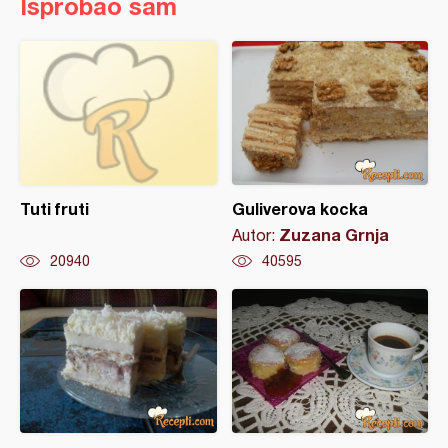
Isprobao sam
Tuti fruti
Guliverova kocka
Zuzana Grnja
Autor:
20940
40595