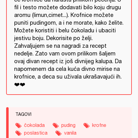
fil i testo možete dodavati bilo koju drugu
aromu (limun,cimet...). Krofnice možete
puniti pudingom, a i ne morate, kako želite.
Možete koristiti i belu čokoladu i ubaciti
jestivu boju. Dekorisite po želji.
Zahvaljujem se na nagradi za recept
nedelje. Zato vam ovom prilikom šaljem
ovaj divan recept iz još divnijeg kalupa. Da
napomenem da cela kuća divno mirise na
krofnice, a deca su uživala ukrašavajući ih.
❤️❤️
TAGOVI
čokolada
puding
krofne
poslastica
vanila