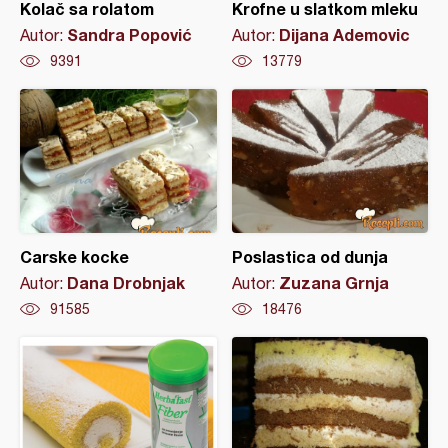
Kolač sa rolatom
Krofne u slatkom mleku
Sandra Popović
Dijana Ademovic
Autor:
Autor:
9391
13779
Carske kocke
Poslastica od dunja
Dana Drobnjak
Zuzana Grnja
Autor:
Autor:
91585
18476