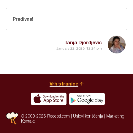
Predivne!
Tanja Djordjevic
January 22, 2023, 12:24 pm
Vrh stranice
© 2009-2026 Recepti.com |
Uslovi korišćenja
|
Marketing
|
Kontakt