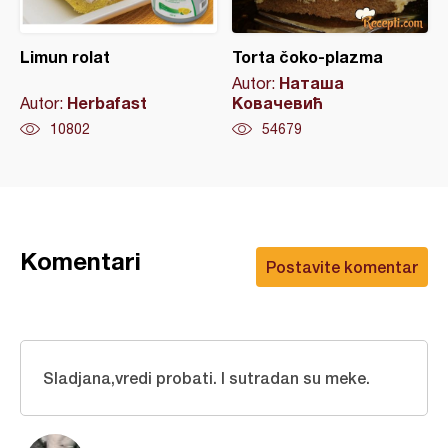
Limun rolat
Torta čoko-plazma
Наташа
Autor:
Herbafast
Ковачевић
Autor:
10802
54679
Komentari
Postavite komentar
Sladjana,vredi probati. I sutradan su meke.