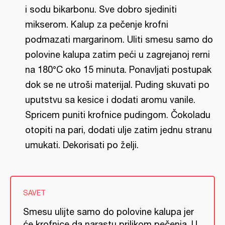
i sodu bikarbonu. Sve dobro sjediniti
mikserom. Kalup za pečenje krofni
podmazati margarinom. Uliti smesu samo do
polovine kalupa zatim peći u zagrejanoj rerni
na 180°C oko 15 minuta. Ponavljati postupak
dok se ne utroši materijal. Puding skuvati po
uputstvu sa kesice i dodati aromu vanile.
Spricem puniti krofnice pudingom. Čokoladu
otopiti na pari, dodati ulje zatim jednu stranu
umukati. Dekorisati po želji.
SAVET
Smesu ulijte samo do polovine kalupa jer
će krofnice da narastu prilikom pečenja. U