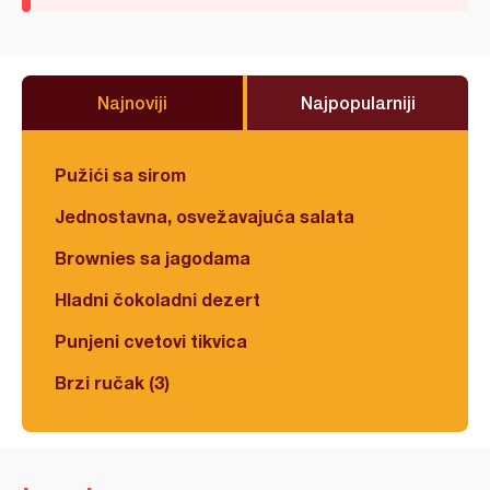
Najnoviji
Najpopularniji
Pužići sa sirom
Jednostavna, osvežavajuća salata
Brownies sa jagodama
Hladni čokoladni dezert
Punjeni cvetovi tikvica
Brzi ručak (3)