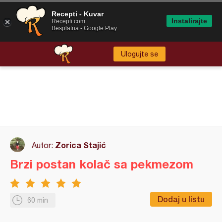
Recepti - Kuvar
Instalirajte
Recepti.com
Besplatna - Google Play
Ulogujte se
Zorica Stajić
Autor:
Brzi postan kolač sa pekmezom
Dodaj u listu
60 min