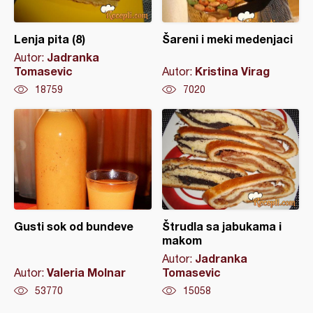
Lenja pita (8)
Šareni i meki medenjaci
Jadranka
Autor:
Tomasevic
Kristina Virag
Autor:
18759
7020
Gusti sok od bundeve
Štrudla sa jabukama i
makom
Jadranka
Autor:
Valeria Molnar
Tomasevic
Autor:
53770
15058