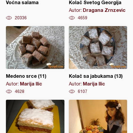
Voćna salama
Kolač Svetog Georgija
Dragana Zrnzevic
Autor:
20336
4659
Medeno srce (11)
Kolač sa jabukama (13)
Marija Ilic
Marija Ilic
Autor:
Autor:
4628
6107