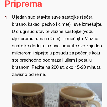
Priprema
U jedan sud stavite suve sastojke (šećer,
brašno, kakao, pecivo i cimet) i sve izmešajte.
U drugi sud stavite vlažne sastojke (vodu,
ulje, aromu ruma i džem) i izmešajte. Vlažne
sastojke dodajte u suve, umutite sve zajedno
mikserom i sipajte u posudu za pečenje koju
ste predhodno podmazali uljem i posulu
brašnom. Pecite na 200 st. oko 15-20 minuta
zavisno od rerne.