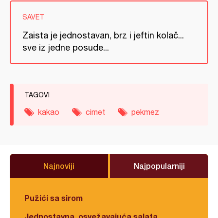
SAVET
Zaista je jednostavan, brz i jeftin kolač...
sve iz jedne posude...
TAGOVI
kakao
cimet
pekmez
Najnoviji
Najpopularniji
Pužići sa sirom
Jednostavna, osvežavajuća salata