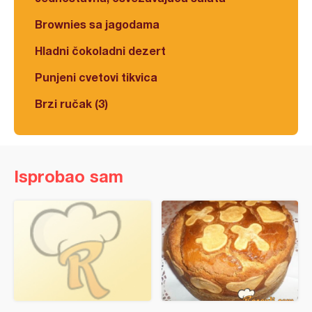
Brownies sa jagodama
Hladni čokoladni dezert
Punjeni cvetovi tikvica
Brzi ručak (3)
Isprobao sam