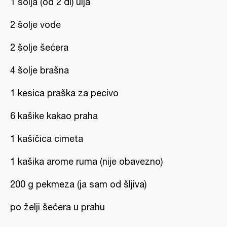
1 šolja (od 2 dl) ulja
2 šolje vode
2 šolje šećera
4 šolje brašna
1 kesica praška za pecivo
6 kašike kakao praha
1 kašičica cimeta
1 kašika arome ruma (nije obavezno)
200 g pekmeza (ja sam od šljiva)
po želji šećera u prahu