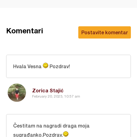
Komentari
Postavite komentar
Hvala Vesna
Pozdrav!
Zorica Stajić
February 20, 2023, 10:57 am
Čestitam na nagradi draga moja
sugrađanko.Pozdrav.