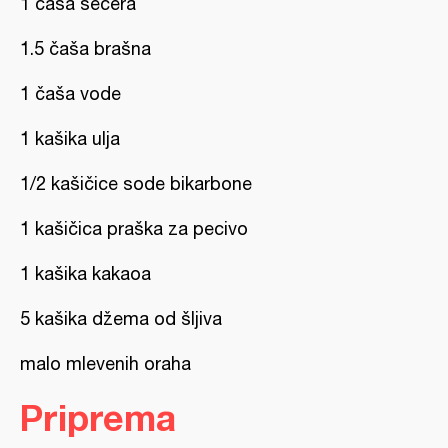
1 čaša šećera
1.5 čaša brašna
1 čaša vode
1 kašika ulja
1/2 kašičice sode bikarbone
1 kašičica praška za pecivo
1 kašika kakaoa
5 kašika džema od šljiva
malo mlevenih oraha
Priprema