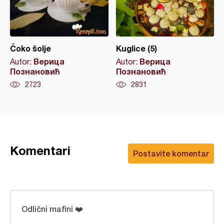
Čoko šolje
Kuglice (5)
Верица
Верица
Autor:
Autor:
Познановић
Познановић
2723
2831
Komentari
Postavite komentar
Odlični mafini ❤️