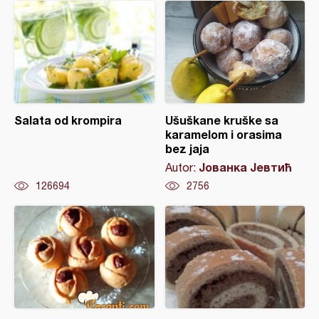
Salata od krompira
Ušuškane kruške sa
karamelom i orasima
bez jaja
Јованка Јевтић
Autor:
126694
2756