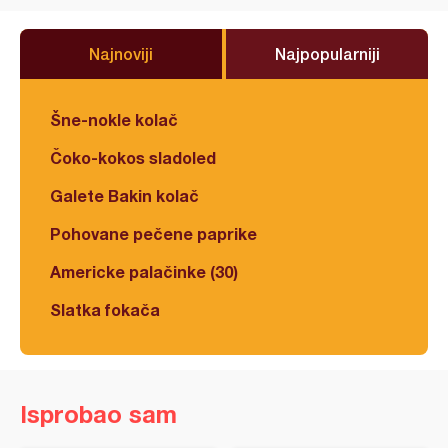
Najnoviji
Najpopularniji
Šne-nokle kolač
Čoko-kokos sladoled
Galete Bakin kolač
Pohovane pečene paprike
Americke palačinke (30)
Slatka fokača
Isprobao sam