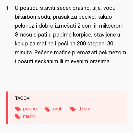
U posudu staviti šećer, brašno, ulje, vodu,
bikarbon sodu, prašak za pecivo, kakao i
pekmez i dobro izmešati žicom ili mikserom.
Smesu sipati u papirne korpice, stavljene u
kalup za mafine i peći na 200 stepeni 30
minuta. Pečene mafine premazati pekmezom
i posuti seckanim ili mlevenim orasima.
TAGOVI
posno
orah
džem
mafini