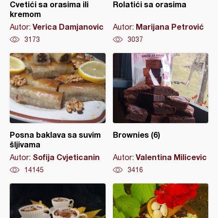
Cvetići sa orasima ili
Rolatići sa orasima
kremom
Verica Damjanovic
Marijana Petrović
Autor:
Autor:
3173
3037
Posna baklava sa suvim
Brownies (6)
šljivama
Sofija Cvjeticanin
Valentina Milicevic
Autor:
Autor:
14145
3416