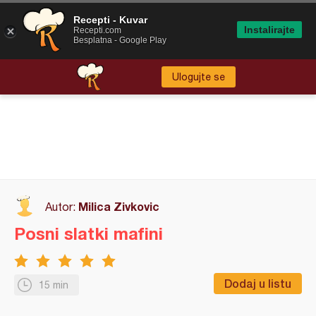
Recepti - Kuvar
Instalirajte
Recepti.com
Besplatna - Google Play
Ulogujte se
Milica Zivkovic
Autor:
Posni slatki mafini
Dodaj u listu
15 min