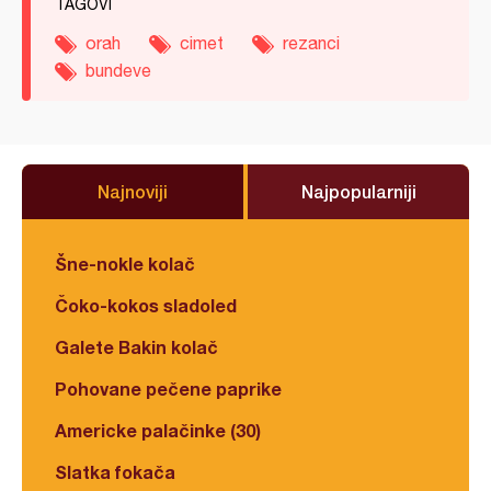
TAGOVI
orah
cimet
rezanci
bundeve
Najnoviji
Najpopularniji
Šne-nokle kolač
Čoko-kokos sladoled
Galete Bakin kolač
Pohovane pečene paprike
Americke palačinke (30)
Slatka fokača