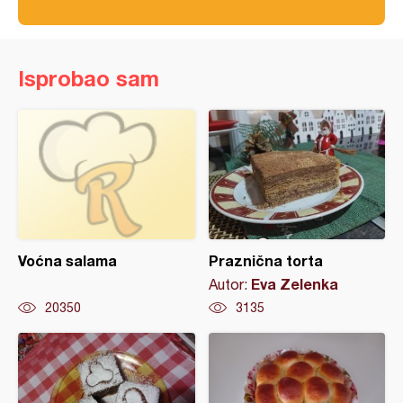
Isprobao sam
Voćna salama
Praznična torta
Eva Zelenka
Autor:
20350
3135