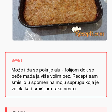
SAVET
Može i da se pokrije alu - folijom dok se
peče mada ja više volim bez. Recept sam
smislio u spomen na moju suprugu koja je
volela kad smišljam tako nešto.