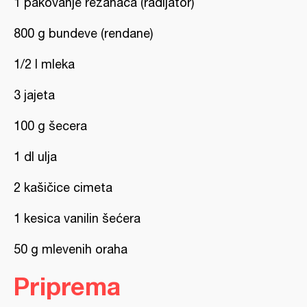
1 pakovanje rezanaca (radijator)
800 g bundeve (rendane)
1/2 l mleka
3 jajeta
100 g šecera
1 dl ulja
2 kašičice cimeta
1 kesica vanilin šećera
50 g mlevenih oraha
Priprema