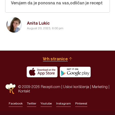
Verujem da je ponosna na vas,odličan je recept
Anita Lukic
August 20, 2023, 6:00 pm
Vrh stranice
© 2009-2026 Recepti.com |
Uslovi korišćenja
|
Marketing
|
Kontakt
Facebook
Twitter
Youtube
Instagram
Pinterest
Site by:
HALO