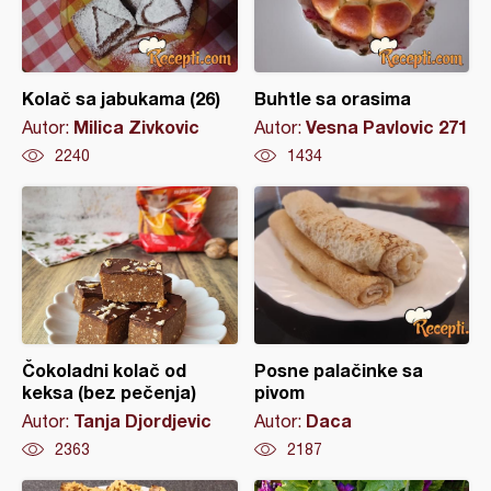
Kolač sa jabukama (26)
Buhtle sa orasima
Milica Zivkovic
Vesna Pavlovic 271
Autor:
Autor:
2240
1434
Čokoladni kolač od
Posne palačinke sa
keksa (bez pečenja)
pivom
Tanja Djordjevic
Daca
Autor:
Autor:
2363
2187