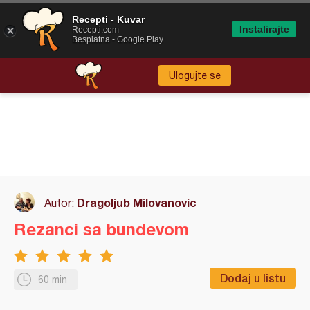
Recepti - Kuvar
Instalirajte
Recepti.com
Besplatna - Google Play
Ulogujte se
Dragoljub Milovanovic
Autor:
Rezanci sa bundevom
Dodaj u listu
60 min