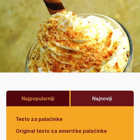
Najpopularniji
Najnoviji
Testo za palačinke
Original testo za američke palačinke