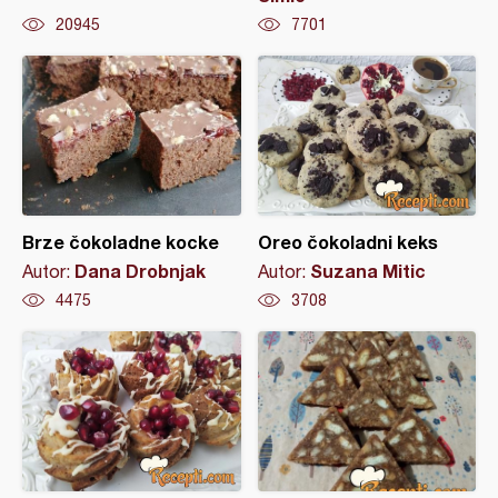
20945
7701
Brze čokoladne kocke
Oreo čokoladni keks
Dana Drobnjak
Suzana Mitic
Autor:
Autor:
4475
3708