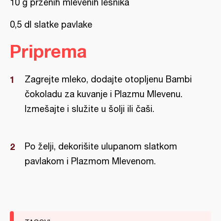
10 g prženih mlevenih lešnika
0,5 dl slatke pavlake
Priprema
Zagrejte mleko, dodajte otopljenu Bambi
čokoladu za kuvanje i Plazmu Mlevenu.
Izmešajte i služite u šolji ili čaši.
Po želji, dekorišite ulupanom slatkom
pavlakom i Plazmom Mlevenom.