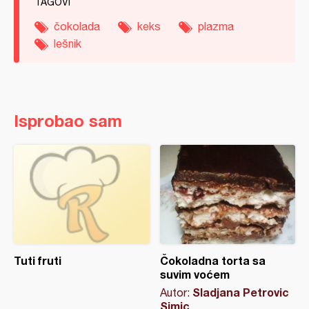
TAGOVI
čokolada
keks
plazma
lešnik
Isprobao sam
Tuti fruti
Čokoladna torta sa
suvim voćem
Sladjana Petrovic
Autor:
Simic