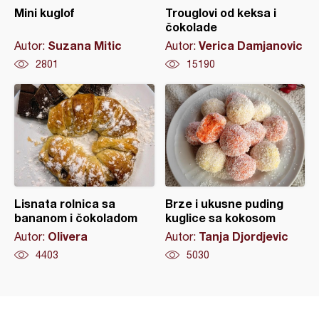
Mini kuglof
Trouglovi od keksa i
čokolade
Suzana Mitic
Verica Damjanovic
Autor:
Autor:
2801
15190
Lisnata rolnica sa
Brze i ukusne puding
bananom i čokoladom
kuglice sa kokosom
Olivera
Tanja Djordjevic
Autor:
Autor:
4403
5030