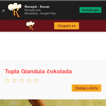
Recepti - Kuvar
Instalirajte
Recepti.com
Besplatna - Google Play
Ulogujte se
Topla Gianduia čokolada
Dodaj u listu