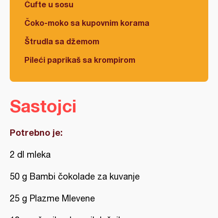
Ćufte u sosu
Čoko-moko sa kupovnim korama
Štrudla sa džemom
Pileći paprikaš sa krompirom
Sastojci
Potrebno je:
2 dl mleka
50 g
Bambi čokolade za kuvanje
25 g
Plazme Mlevene