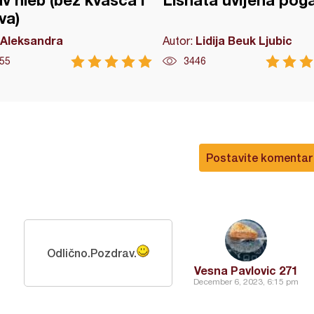
v hleb (bez kvasca i
Lisnata uvijena pog
va)
Aleksandra
Lidija Beuk Ljubic
Autor:
55
3446
Postavite komentar
Odlično.Pozdrav.
Vesna Pavlovic 271
December 6, 2023, 6:15 pm