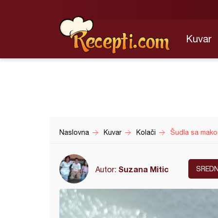
Kuvar
Naslovna
Kuvar
Kolači
Šudla sa mak
Suzana Mitic
Autor:
SREDN