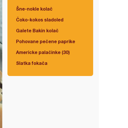
Šne-nokle kolač
Čoko-kokos sladoled
Galete Bakin kolač
Pohovane pečene paprike
Americke palačinke (30)
Slatka fokača