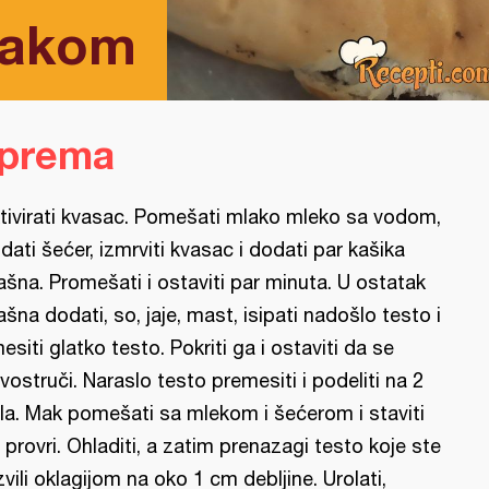
makom
iprema
tivirati kvasac. Pomešati mlako mleko sa vodom,
dati šećer, izmrviti kvasac i dodati par kašika
ašna. Promešati i ostaviti par minuta. U ostatak
ašna dodati, so, jaje, mast, isipati nadošlo testo i
esiti glatko testo. Pokriti ga i ostaviti da se
vostruči. Naraslo testo premesiti i podeliti na 2
la. Mak pomešati sa mlekom i šećerom i staviti
 provri. Ohladiti, a zatim prenazagi testo koje ste
zvili oklagijom na oko 1 cm debljine. Urolati,