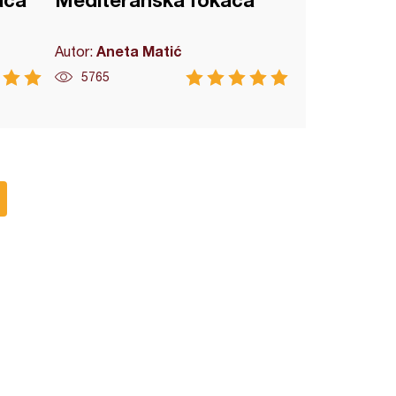
ača
Mediteranska fokača
Aneta Matić
Autor:
5765