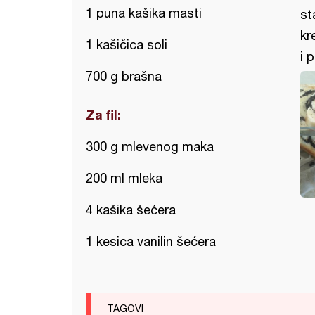
1 puna kašika masti
st
kr
1 kašičica soli
i 
700 g brašna
Za fil:
300 g mlevenog maka
200 ml mleka
4 kašika šećera
1 kesica vanilin šećera
TAGOVI