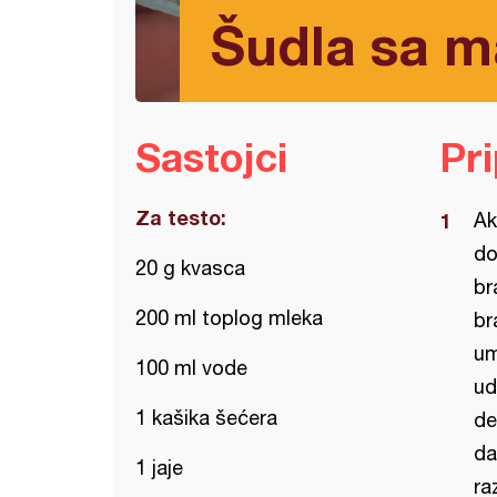
Šudla sa 
Sastojci
Pr
Za testo:
Ak
do
20 g kvasca
br
200 ml toplog mleka
br
um
100 ml vode
ud
1 kašika šećera
de
da
1 jaje
ra