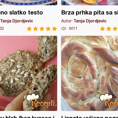
no slatko testo
Brza prhka pita sa 
Tanja Djordjevic
Tanja Djordjevic
Autor:
32
6011