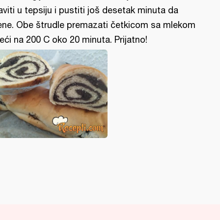
aviti u tepsiju i pustiti još desetak minuta da
ene. Obe štrudle premazati četkicom sa mlekom
peći na 200 C oko 20 minuta. Prijatno!