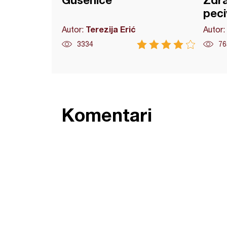
Gusenice
Zdra
peci
Terezija Erić
Autor:
Autor:
3334
76
Komentari