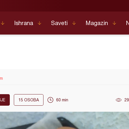
Ishrana
Saveti
Magazin
om
JE
15
OSOBA
60 min
29