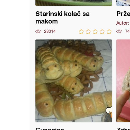
Starinski kolač sa
Prže
makom
Autor:
28014
74
eranska fokača